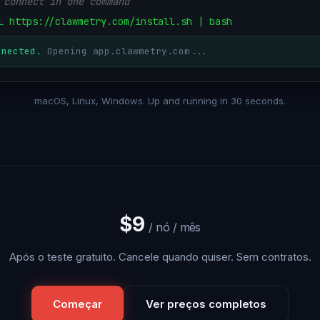
 connect in one command
L https://clawmetry.com/install.sh | bash
nnected.
Opening app.clawmetry.com...
macOS, Linux, Windows. Up and running in 30 seconds.
$9
/ nó / mês
Após o teste gratuito. Cancele quando quiser. Sem contratos.
Começar
Ver preços completos