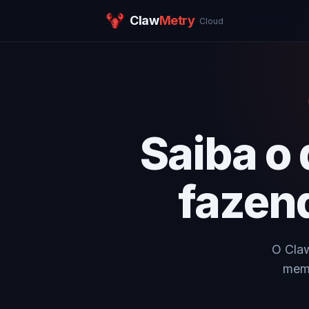
Claw
Metry
Cloud
Saiba o
fazen
O Claw
memó