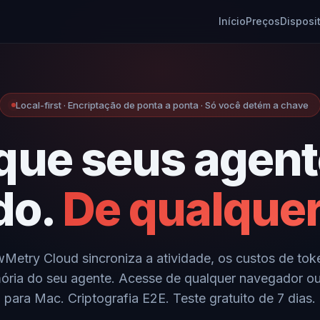
Início
Preços
Disposi
Local-first · Encriptação de ponta a ponta · Só você detém a chave
 que seus agent
do.
De qualquer
Metry Cloud sincroniza a atividade, os custos de tok
ria do seu agente. Acesse de qualquer navegador o
para Mac. Criptografia E2E. Teste gratuito de 7 dias.