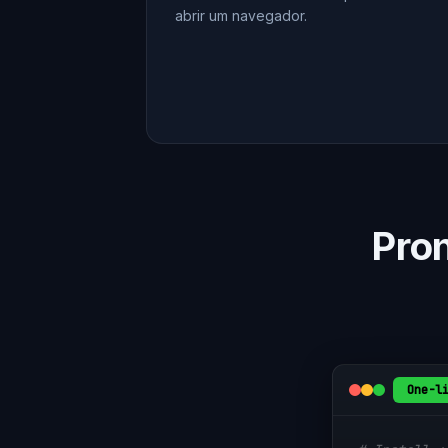
abrir um navegador.
Pro
One-l