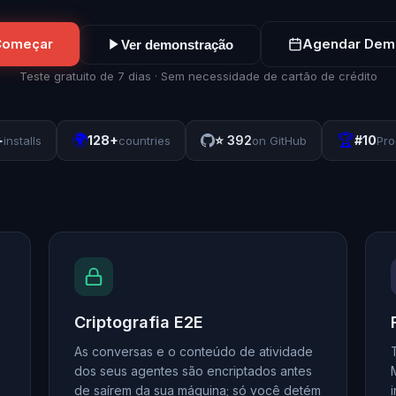
Começar
Agendar Dem
Ver demonstração
Teste gratuito de 7 dias · Sem necessidade de cartão de crédito
🌍
🏆
+
128+
⭐
392
#10
installs
countries
on GitHub
Pro
Criptografia E2E
As conversas e o conteúdo de atividade
dos seus agentes são encriptados antes
de saírem da sua máquina; só você detém