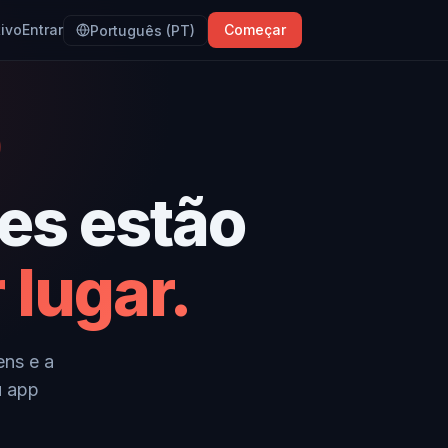
tivo
Entrar
Começar
Português (PT)
es estão
 lugar.
ens e a
u app