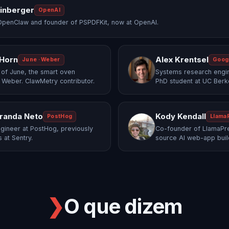
einberger
OpenAI
OpenClaw and founder of PSPDFKit, now at OpenAI.
 Horn
Alex Krentsel
June · Weber
Goog
of June, the smart oven
Systems research engi
 Weber. ClawMetry contributor.
PhD student at UC Berk
randa Neto
Kody Kendall
PostHog
Llama
gineer at PostHog, previously
Co-founder of LlamaPre
 at Sentry.
source AI web-app buil
❯
O que dizem