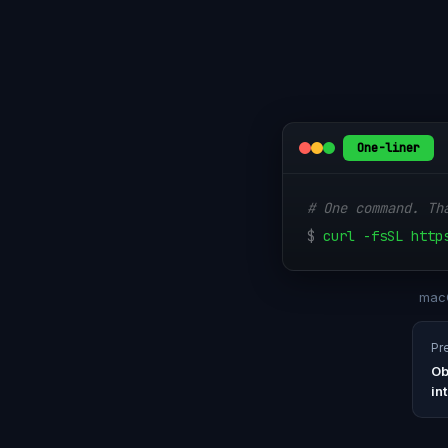
One-liner
# One command. Th
$
curl -fsSL http
macO
Pr
Ob
in