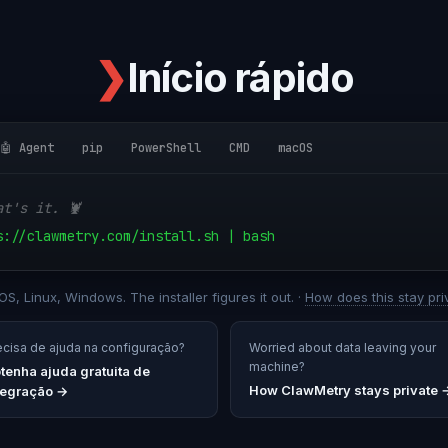
❯
Início rápido
🤖 Agent
pip
PowerShell
CMD
macOS
at's it. 🦞
s://clawmetry.com/install.sh | bash
S, Linux, Windows. The installer figures it out. ·
How does this stay pri
ecisa de ajuda na configuração?
Worried about data leaving your
machine?
tenha ajuda gratuita de
How ClawMetry stays private 
tegração
→