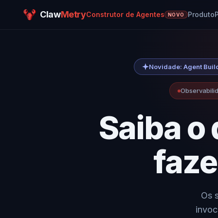
Claw
Metry
Construtor de Agentes
Produto
P
NOVO
Novidade: Agent Buil
Observabili
Saiba o
faze
Os 
invoc