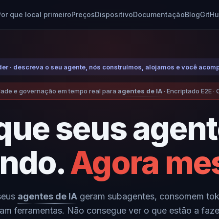
or que local primeiro
Preços
Dispositivo
Documentação
Blog
GitH
der · descreva o seu agente, nós construímos, alojamos e você aco
dade e governação em tempo real para
agentes de IA
· Encriptado E2E ·
 que seus agent
ndo.
Agora me
seus
agentes de IA
geram subagentes, consomem tok
am ferramentas. Não consegue ver o que estão a faz