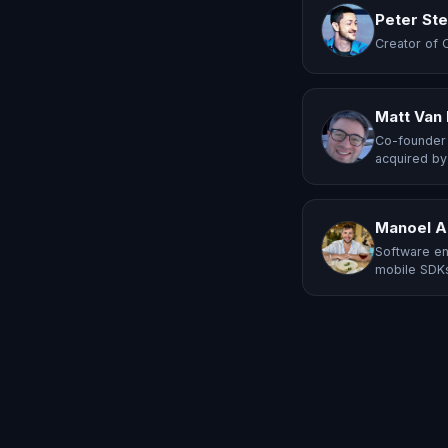
Peter St
Creator of 
Matt Van
Co-founder 
acquired by
Manoel A
Software en
mobile SDKs