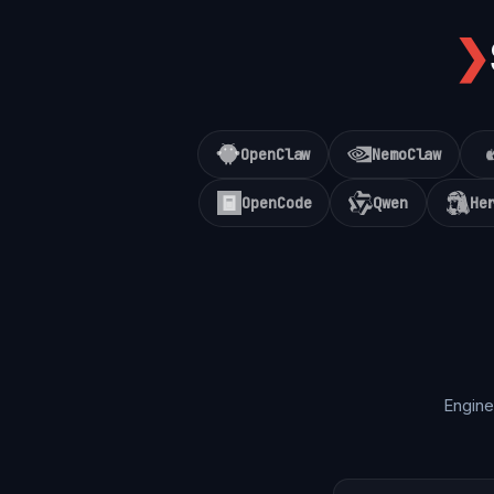
❯
OpenClaw
NemoClaw
OpenCode
Qwen
He
Engine