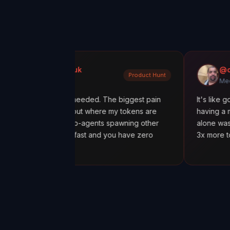
ondratiuk
@oadiaz
Product Hunt
nt
Medium
ly what I needed. The biggest pain
It's like going from 'I 
figuring out where my tokens are
having a mission contro
ly with sub-agents spawning other
alone was worth it. I d
s spiral fast and you have zero
3x more tokens than ne