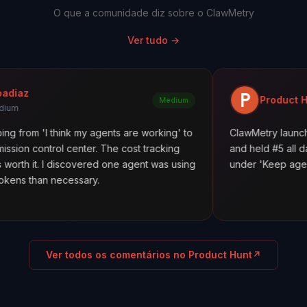
O que a comunidade diz sobre o ClawMetry
Ver tudo
→
Product Hunt
Medium
think my agents are working' to
ClawMetry launched alongside
l center. The cost tracking
and held #5 all day. Featured i
iscovered one agent was using
under 'Keep agents in line.' 1
cessary.
Ver todos os comentários no Product Hunt
↗