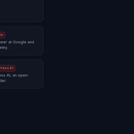
le
neer at Google and
eley.
Press AI
ss AI, an open-
der.