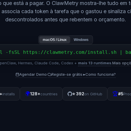
o que está a pagar. O ClawMetry mostra-lhe tudo em
, associa cada token à tarefa que o gastou e sinaliza c
descontrolados antes que rebentem o orçamento.
macOS / Linux
Windows
l -fsSL https://clawmetry.com/install.sh | b
penClaw, Hermes, Claude Code, Codex +
mais 13 runtimes
.
Mais opçõ
Agendar Demo
Registe-se grátis
▸
Como funciona?
·
·
🌍
🏆
+
128+
⭐
392
#5
installs
countries
on GitHub
Pro