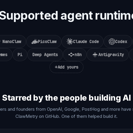
Supported agent runtim
NanoClaw
PicoClaw
Claude Code
Codex
rmes
Pi
Deep Agents
n8n
Antigravity
+
Add yours
Starred by the people building AI
ers and founders from OpenAI, Google, PostHog and more have 
ClawMetry on GitHub. One of them helped build it.