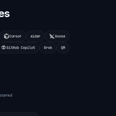
es
Cursor
aider
Goose
GitHub Copilot
Grok
QM
starred