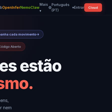
Mais
Português
ub
OpenInfer
NemoClaw
▾
Entrar
Cloud
(PT)
▾
mpanha cada movimento
→
 Código Aberto
es estão
smo.
ens,
er nem