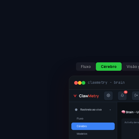
Fluxo
Cérebro
Visão 
clawmetry - brain