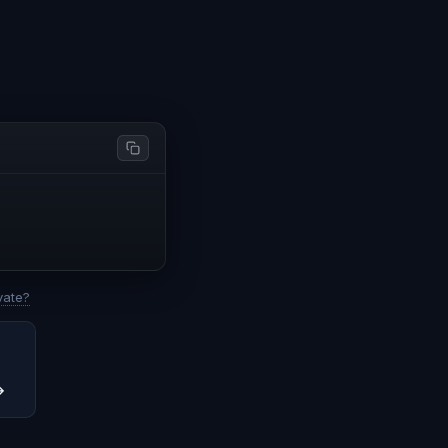
vate?
→