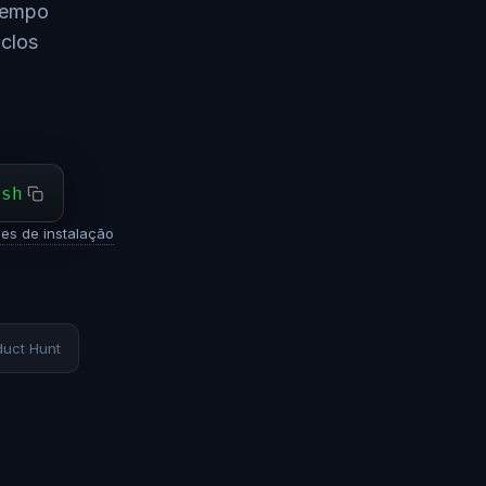
 tempo
iclos
ash
es de instalação
duct Hunt