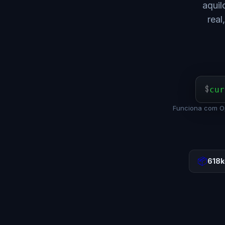
aquil
real
$
cur
Funciona com O
📦
618k