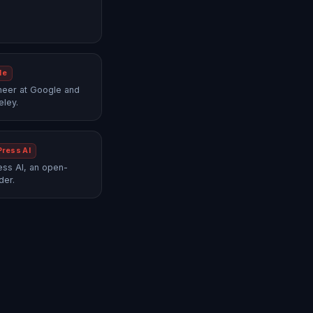
le
neer at Google and
eley.
Press AI
ss AI, an open-
der.