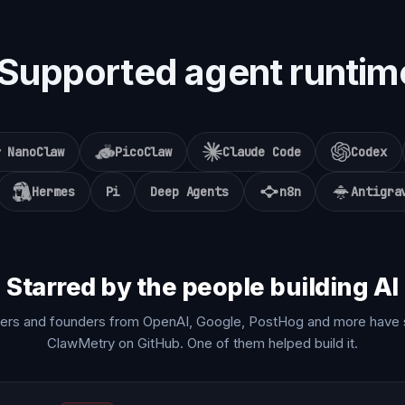
Supported agent runtim
NanoClaw
PicoClaw
Claude Code
Codex
Hermes
Pi
Deep Agents
n8n
Antigra
Starred by the people building AI
ers and founders from OpenAI, Google, PostHog and more have 
ClawMetry on GitHub. One of them helped build it.