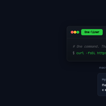
One-liner
# One command. Th
$
curl -fsSL http
macO
Ну
По
с 