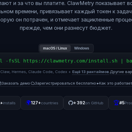
лают и за что вы платите. ClawMetry показывает вс
ьном времени, привязывает каждый токен к задач
орую он потрачен, и отмечает зацикленные проц
прежде, чем они разнесут бюджет.
macOS / Linux
Windows
l -fsSL https://clawmetry.com/install.sh | b
Claw, Hermes, Claude Code, Codex +
Ещё 13 рантаймов
.
Другие вар
Заказать демо
Зарегистрироваться бесплатно
▸
Как это работае
·
·
🌍
🏆
k+
127+
⭐
392
#5
installs
countries
on GitHub
Pro