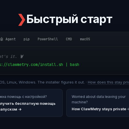
❯
Быстрый старт
🤖 Agent
pip
PowerShell
CMD
macOS
at's it. 🦞
s://clawmetry.com/install.sh | bash
S, Linux, Windows. The installer figures it out. ·
How does this stay pri
жна помощь с настройкой?
Worried about data leaving your
machine?
лучить бесплатную помощь
How ClawMetry stays private 
запуском
→