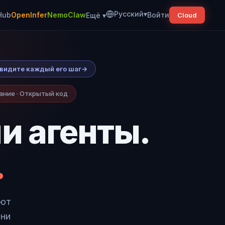
Русский
▾
Hub
OpenInfer
NemoClaw
Войти
Ещё
▾
Cloud
ы видите каждый его шаг
→
ание · Открытый код
и агенты.
.
уют
они