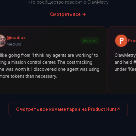
Что сообщество говорит о ClawMetry
Смотреть все
→
Product Hunt
Medium
rom 'I think my agents are working' to
ClawMetry launched alo
control center. The cost tracking
and held #5 all day. Fea
it. I discovered one agent was using
under 'Keep agents in li
than necessary.
Смотреть все комментарии на Product Hunt
↗