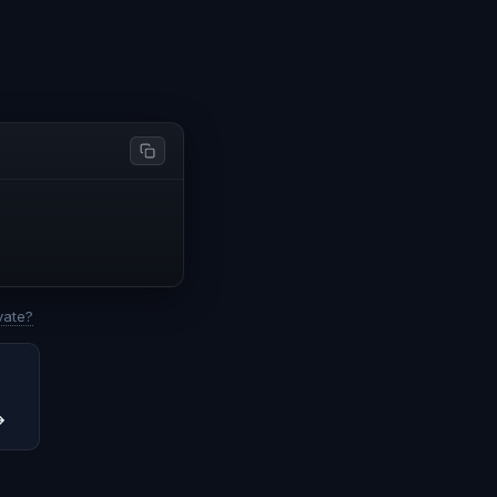
vate?
→