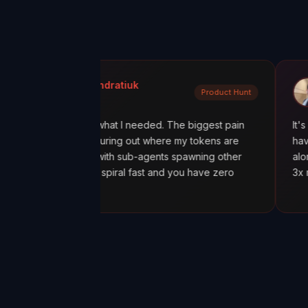
kola Kondratiuk
@oadiaz
Product Hunt
duct Hunt
Medium
s exactly what I needed. The biggest pain
It's like going f
 been figuring out where my tokens are
having a mission 
pecially with sub-agents spawning other
alone was worth 
s, costs spiral fast and you have zero
3x more tokens 