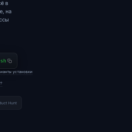
ё в
е, на
ессы
ash
ианты установки
т?
duct Hunt