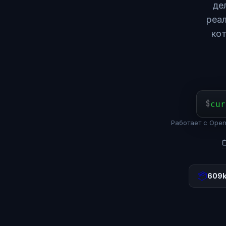
де
реал
кот
$
cur
Работает с Open
📦
609