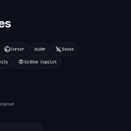
es
Cursor
aider
Goose
vity
GitHub Copilot
starred