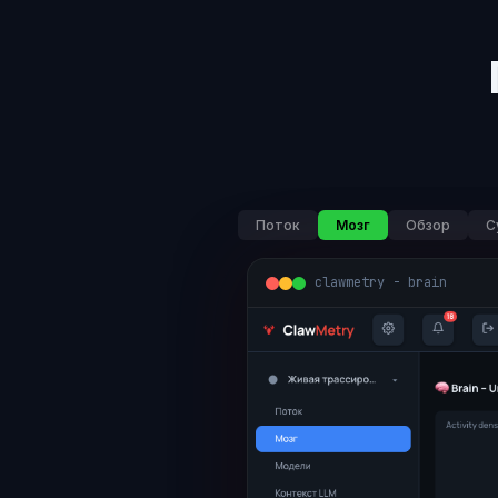
Поток
Мозг
Обзор
С
clawmetry - brain