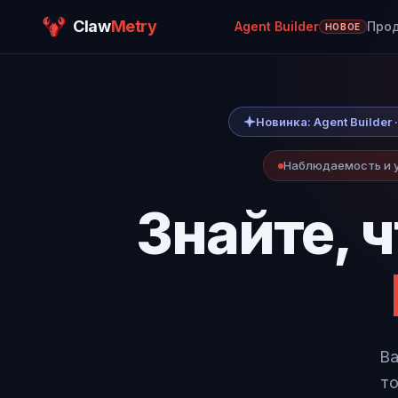
Claw
Metry
Agent Builder
Про
НОВОЕ
Новинка: Agent Builder
Наблюдаемость и у
Знайте, 
В
то