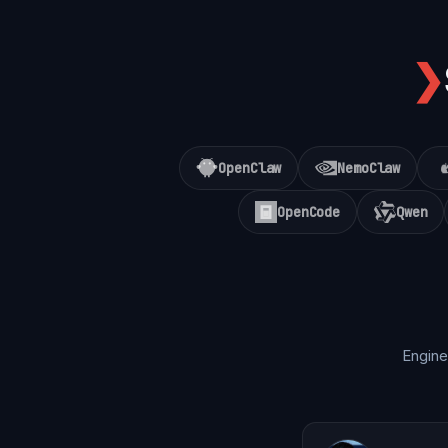
❯
OpenClaw
NemoClaw
OpenCode
Qwen
Engine