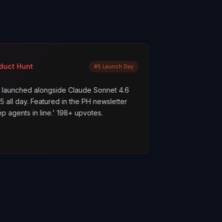
Mayank Jain
#5 Launch Day
LinkedIn
ngside Claude Sonnet 4.6
What are your AI agents actual
tured in the PH newsletter
scenes? Most builders don't k
ne.' 198+ upvotes.
everything works. But hope is n
ClawMetry.