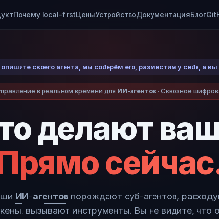
дукт
Почему local-first
Цены
Устройство
Документация
Блог
Git
 · опишите своего агента, мы соберём его, разместим у себя, а в
правление в реальном времени для
ИИ-агентов
· Сквозное шифров
что делают ваш
Прямо сейчас
аши
ИИ-агентов
порождают суб-агентов, расход
кены, вызывают инструменты. Вы не видите, что 