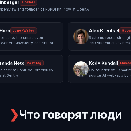
einberger
OpenAI
OpenClaw and founder of PSPDFKit, now at OpenAI.
 Horn
Alex Krentsel
June · Weber
Goog
of June, the smart oven
Systems research engi
 Weber. ClawMetry contributor.
PhD student at UC Berk
randa Neto
Kody Kendall
PostHog
Llama
gineer at PostHog, previously
Co-founder of LlamaPre
 at Sentry.
source AI web-app buil
❯
Что говорят люди