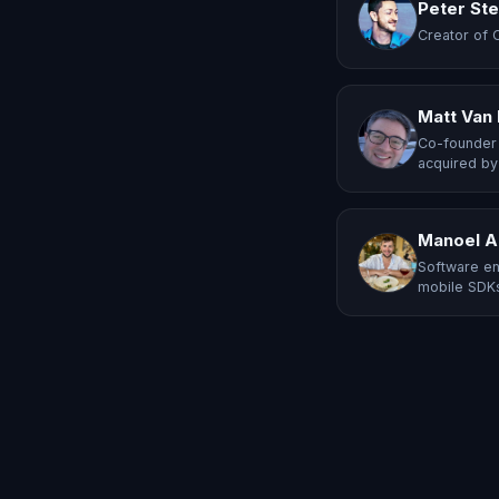
Peter St
Creator of 
Matt Van
Co-founder 
acquired by
Manoel A
Software en
mobile SDKs