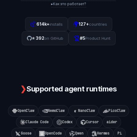
▸
Как это работает?
📦
🌍
614k+
127+
installs
countries
🏆
⭐
392
#5
on GitHub
Product Hunt
❯
Supported agent runtimes
OpenClaw
NemoClaw
NanoClaw
PicoClaw
Claude Code
Codex
Cursor
aider
Goose
OpenCode
Qwen
Hermes
Pi