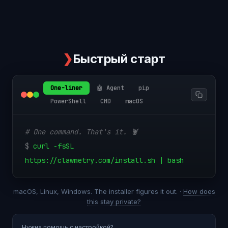
❯
Быстрый старт
One-liner
🤖 Agent
pip
PowerShell
CMD
macOS
# One command. That's it. 🦞
$
curl -fsSL
https://clawmetry.com/install.sh | bash
macOS, Linux, Windows. The installer figures it out. ·
How does
this stay private?
Нужна помощь с настройкой?