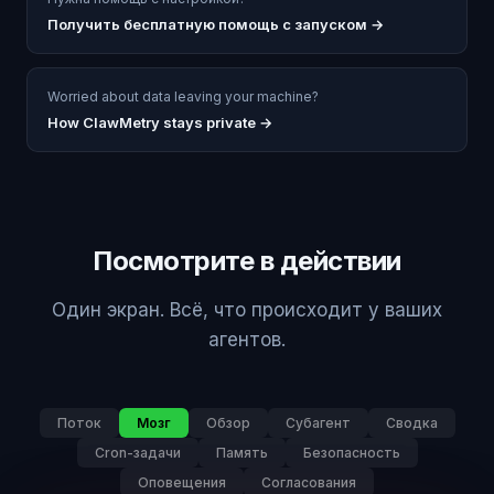
Получить бесплатную помощь с запуском
→
Worried about data leaving your machine?
How ClawMetry stays private →
Посмотрите в действии
Один экран. Всё, что происходит у ваших
агентов.
Поток
Мозг
Обзор
Субагент
Сводка
Cron-задачи
Память
Безопасность
Оповещения
Согласования