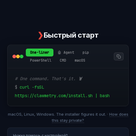
❯
Быстрый старт
One-liner
🤖 Agent
pip
PowerShell
CMD
macOS
# One command. That's it. 🦞
$
curl -fsSL
https://clawmetry.com/install.sh | bash
macOS, Linux, Windows. The installer figures it out. ·
How does
this stay private?
Нужна помощь с настройкой?