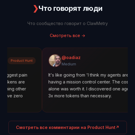
❯
Что говорят люди
Что сообщество говорит о ClawMetry
Смотреть все
→
@oadiaz
 Hunt
Medium
Medium
in
It's like going from 'I think my agents are working' to
e
having a mission control center. The cost tracking
r
alone was worth it. I discovered one agent was using
3x more tokens than necessary.
Смотреть все комментарии на Product Hunt
↗