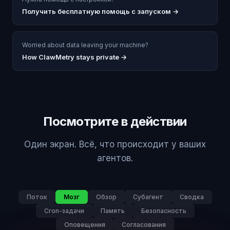
Получить бесплатную помощь с запуском
→
Worried about data leaving your machine?
How ClawMetry stays private →
Посмотрите в действии
Один экран. Всё, что происходит у ваших
агентов.
Поток
Мозг
Обзор
Субагент
Сводка
Cron-задачи
Память
Безопасность
Оповещения
Согласования