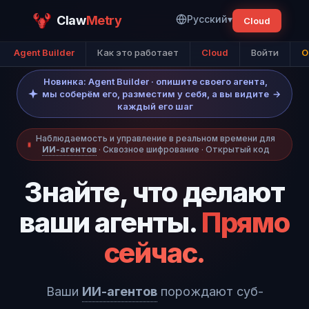
Claw
Metry
Русский
▾
Cloud
Agent Builder
Как это работает
Cloud
Войти
O
Новинка: Agent Builder · опишите своего агента,
мы соберём его, разместим у себя, а вы видите
→
каждый его шаг
Наблюдаемость и управление в реальном времени для
ИИ-агентов
· Сквозное шифрование · Открытый код
Знайте, что делают
ваши агенты.
Прямо
сейчас.
Ваши
ИИ-агентов
порождают суб-