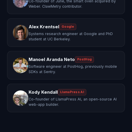
Co-founder of June, the smart oven acquired by
Weber. ClawMetry contributor.
Alex Krentsel
Google
Systems research engineer at Google and PhD
student at UC Berkeley.
Manoel Aranda Neto
PostHog
Software engineer at PostHog, previously mobile
SDKs at Sentry.
Kody Kendall
LlamaPress AI
Co-founder of LlamaPress AI, an open-source AI
web-app builder.