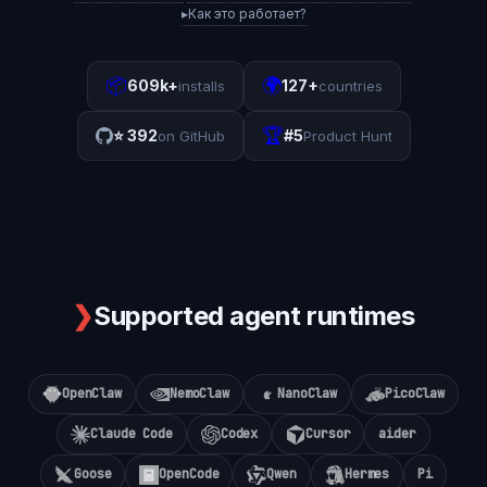
▸
Как это работает?
📦
🌍
609k+
127+
installs
countries
🏆
⭐
392
#5
on GitHub
Product Hunt
❯
Supported agent runtimes
OpenClaw
NemoClaw
NanoClaw
PicoClaw
Claude Code
Codex
Cursor
aider
Goose
OpenCode
Qwen
Hermes
Pi