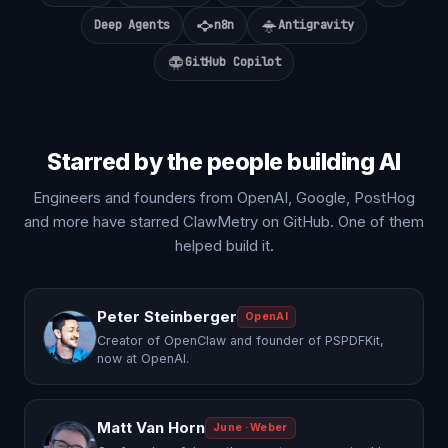
Deep Agents
n8n
Antigravity
GitHub Copilot
Starred by the people building AI
Engineers and founders from OpenAI, Google, PostHog
and more have starred ClawMetry on GitHub. One of them
helped build it.
Peter Steinberger
OpenAI
Creator of OpenClaw and founder of PSPDFKit,
now at OpenAI.
Matt Van Horn
June · Weber