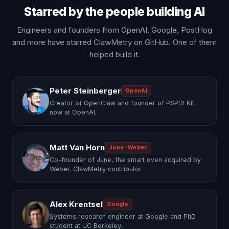
Starred by the people building AI
Engineers and founders from OpenAI, Google, PostHog
and more have starred ClawMetry on GitHub. One of them
helped build it.
Peter Steinberger
OpenAI
Creator of OpenClaw and founder of PSPDFKit,
now at OpenAI.
Matt Van Horn
June · Weber
Co-founder of June, the smart oven acquired by
Weber. ClawMetry contributor.
Alex Krentsel
Google
Systems research engineer at Google and PhD
student at UC Berkeley.