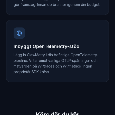
gör framsteg. Innan de bränner igenom din budget.
Inbyggt OpenTelemetry-stöd
Lägg in ClawMetry i din befintliga OpenTelemetry-
pipeline. Vi tar emot vanliga OTLP-spårningar och
mätvärden på /v1/traces och /v1/metrics. Ingen
proprietär SDK krävs.
Körs där du kör