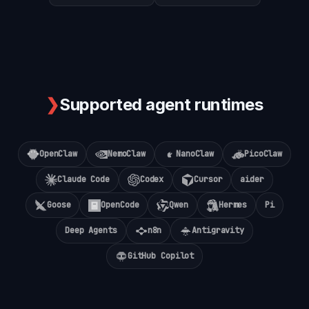
❯
Supported agent runtimes
OpenClaw
NemoClaw
NanoClaw
PicoClaw
Claude Code
Codex
Cursor
aider
Goose
OpenCode
Qwen
Hermes
Pi
Deep Agents
n8n
Antigravity
GitHub Copilot