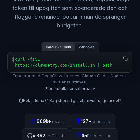
token till uppgiften som spenderade den och
flaggar skenande loopar innan de spränger
budgeten.
macOS / Linux
Windows
$
curl -fsSL
https://clawmetry.com/install.sh | bash
Fungerar med OpenClaw, Hermes, Claude Code, Codex +
13 fler runtimes
.
Fler installationsalternativ
Boka demo
Registrera dig gratis
▸
Hur fungerar det?
·
·
📦
🌍
609k+
127+
installs
countries
🏆
⭐
392
#5
on GitHub
Product Hunt