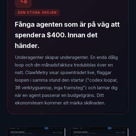
DEN STORA GREJEN
Fånga agenten som är på väg att
spendera $400. Innan det
händer.
Underagenter skapar underagenter. En enda dålig
loop och din månadsfaktura tredubblas över en
natt. ClawMetry visar spawnträdet live, flaggar
loopen i samma stund den startar ("codex loopar,
38 verktygsanrop, inga framsteg") och larmar dig
när en agent passerar en budgetgräns. Ditt
ekonomiteam kommer att märka skillnaden.