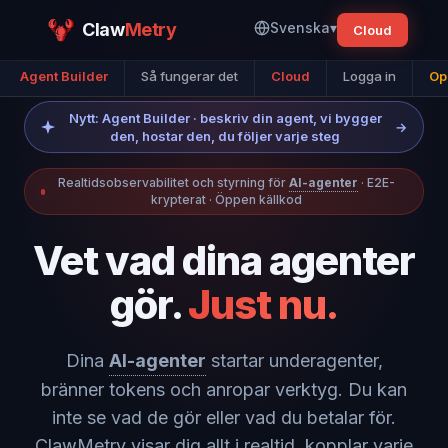
Claw
Metry
Svenska
▾
Cloud
Agent Builder
Så fungerar det
Cloud
Logga in
Op
Nytt: Agent Builder · beskriv din agent, vi bygger
→
den, hostar den, du följer varje steg
Realtidsobservabilitet och styrning för
AI-agenter
· E2E-
krypterat · Öppen källkod
Vet vad dina agenter
gör.
Just nu.
Dina
AI-agenter
startar underagenter,
bränner tokens och anropar verktyg. Du kan
inte se vad de gör eller vad du betalar för.
ClawMetry visar dig allt i realtid, kopplar varje