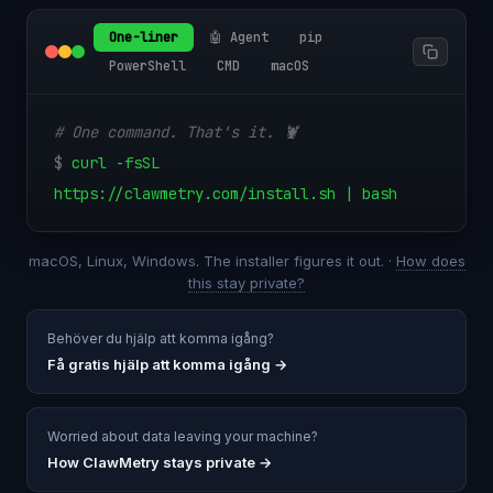
One-liner
🤖 Agent
pip
PowerShell
CMD
macOS
# One command. That's it. 🦞
$
curl -fsSL
https://clawmetry.com/install.sh | bash
macOS, Linux, Windows. The installer figures it out. ·
How does
this stay private?
Behöver du hjälp att komma igång?
Få gratis hjälp att komma igång
→
Worried about data leaving your machine?
How ClawMetry stays private →