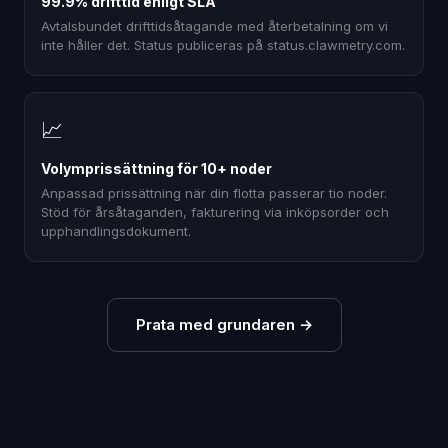
99.9% drifttid enligt SLA
Avtalsbundet drifttidsåtagande med återbetalning om vi
inte håller det. Status publiceras på status.clawmetry.com.
📈
Volymprissättning för 10+ noder
Anpassad prissättning när din flotta passerar tio noder.
Stöd för årsåtaganden, fakturering via inköpsorder och
upphandlingsdokument.
Prata med grundaren
→