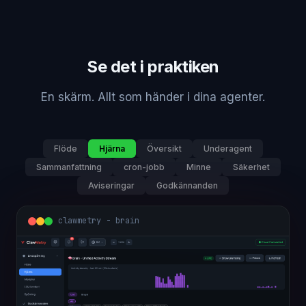
Se det i praktiken
En skärm. Allt som händer i dina agenter.
Flöde
Hjärna
Översikt
Underagent
Sammanfattning
cron-jobb
Minne
Säkerhet
Aviseringar
Godkännanden
clawmetry - brain