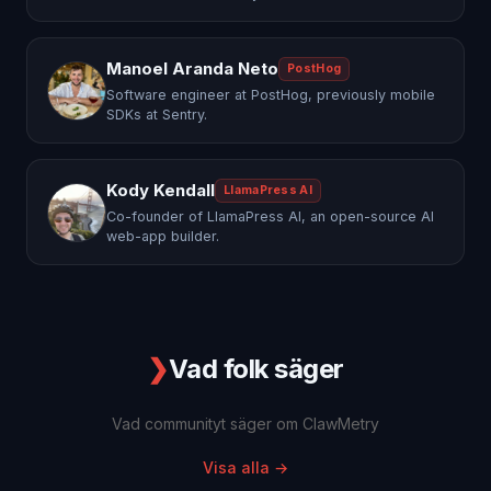
Manoel Aranda Neto
PostHog
Software engineer at PostHog, previously mobile
SDKs at Sentry.
Kody Kendall
LlamaPress AI
Co-founder of LlamaPress AI, an open-source AI
web-app builder.
❯
Vad folk säger
Vad communityt säger om ClawMetry
Visa alla
→