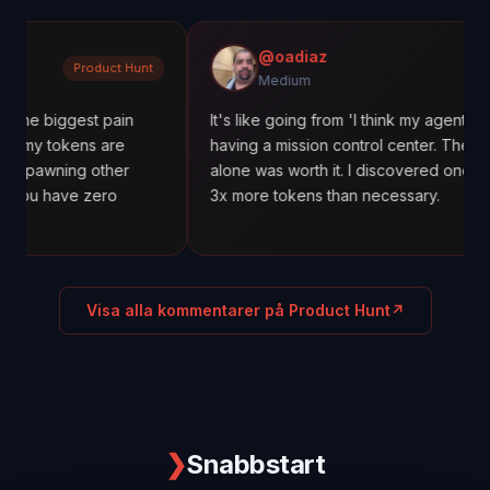
@oadiaz
Product Hunt
Med
Medium
est pain
It's like going from 'I think my agents are working'
ens are
having a mission control center. The cost tracking
g other
alone was worth it. I discovered one agent was u
e zero
3x more tokens than necessary.
Visa alla kommentarer på Product Hunt
↗
❯
Snabbstart