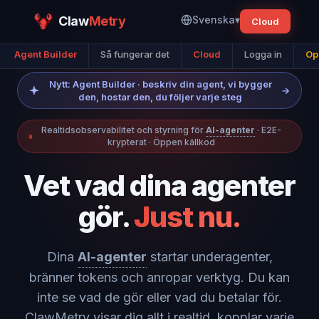
Claw
Metry
Svenska
▾
Cloud
Agent Builder
Så fungerar det
Cloud
Logga in
Op
Nytt: Agent Builder · beskriv din agent, vi bygger
→
den, hostar den, du följer varje steg
Realtidsobservabilitet och styrning för
AI-agenter
· E2E-
krypterat · Öppen källkod
Vet vad dina agenter
gör.
Just nu.
Dina
AI-agenter
startar underagenter,
bränner tokens och anropar verktyg. Du kan
inte se vad de gör eller vad du betalar för.
ClawMetry visar dig allt i realtid, kopplar varje