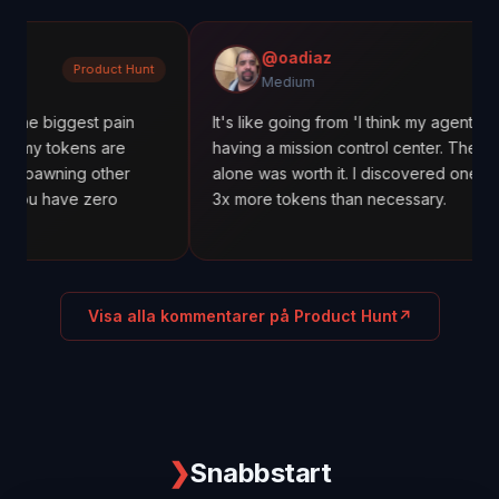
@oadiaz
roduct Hunt
Med
Medium
st pain
It's like going from 'I think my agents are working'
ns are
having a mission control center. The cost tracking
g other
alone was worth it. I discovered one agent was us
 zero
3x more tokens than necessary.
Visa alla kommentarer på Product Hunt
↗
❯
Snabbstart