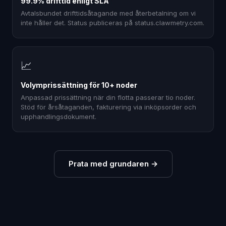
99.9% drifttid enligt SLA
Avtalsbundet drifttidsåtagande med återbetalning om vi
inte håller det. Status publiceras på status.clawmetry.com.
📈
Volymprissättning för 10+ noder
Anpassad prissättning när din flotta passerar tio noder.
Stöd för årsåtaganden, fakturering via inköpsorder och
upphandlingsdokument.
Prata med grundaren
→