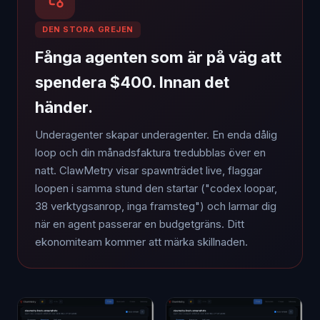
DEN STORA GREJEN
Fånga agenten som är på väg att
spendera $400. Innan det
händer.
Underagenter skapar underagenter. En enda dålig
loop och din månadsfaktura tredubblas över en
natt. ClawMetry visar spawnträdet live, flaggar
loopen i samma stund den startar ("codex loopar,
38 verktygsanrop, inga framsteg") och larmar dig
när en agent passerar en budgetgräns. Ditt
ekonomiteam kommer att märka skillnaden.