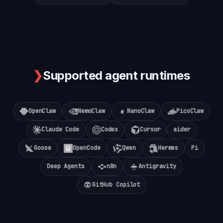
❯
Supported agent runtimes
OpenClaw
NemoClaw
NanoClaw
PicoClaw
Claude Code
Codex
Cursor
aider
Goose
OpenCode
Qwen
Hermes
Pi
Deep Agents
n8n
Antigravity
GitHub Copilot