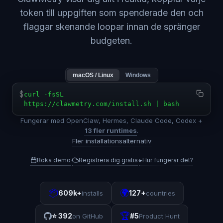
token till uppgiften som spenderade den och
flaggar skenande loopar innan de spränger
budgeten.
macOS / Linux
Windows
$
curl -fsSL
https://clawmetry.com/install.sh | bash
Fungerar med OpenClaw, Hermes, Claude Code, Codex +
13 fler runtimes
.
Fler installationsalternativ
Boka demo
Registrera dig gratis
▸
Hur fungerar det?
·
·
📦
🌍
609k+
127+
installs
countries
🏆
⭐
392
#5
on GitHub
Product Hunt