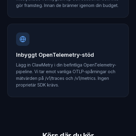
gör framsteg. Innan de bränner igenom din budget.
Inbyggt OpenTelemetry-stöd
Lägg in ClawMetry i din befintliga OpenTelemetry-
pipeline. Vi tar emot vanliga OTLP-spårningar och
mätvärden på /v1/traces och /v1/metrics. Ingen
proprietär SDK krävs.
Körs där du kör