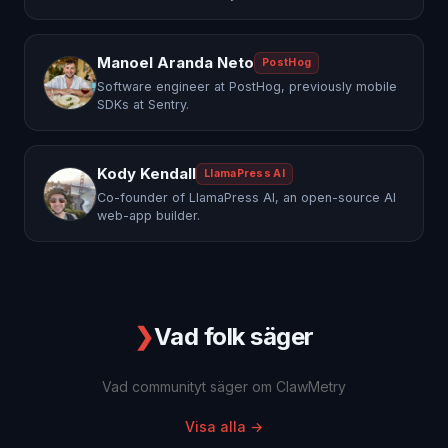
Manoel Aranda Neto
PostHog
Software engineer at PostHog, previously mobile
SDKs at Sentry.
Kody Kendall
LlamaPress AI
Co-founder of LlamaPress AI, an open-source AI
web-app builder.
❯
Vad folk säger
Vad communityt säger om ClawMetry
Visa alla
→