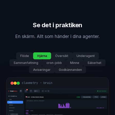
Se det i praktiken
En skärm. Allt som händer i dina agenter.
Flöde
Hjärna
Översikt
Underagent
Sammanfattning
cron-jobb
Minne
Säkerhet
Aviseringar
Godkännanden
clawmetry - brain