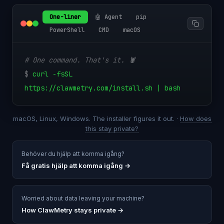
One-liner
🤖 Agent
pip
PowerShell
CMD
macOS
# One command. That's it. 🦞
$
curl -fsSL
https://clawmetry.com/install.sh | bash
macOS, Linux, Windows. The installer figures it out. ·
How does
this stay private?
Behöver du hjälp att komma igång?
Få gratis hjälp att komma igång
→
Worried about data leaving your machine?
How ClawMetry stays private →