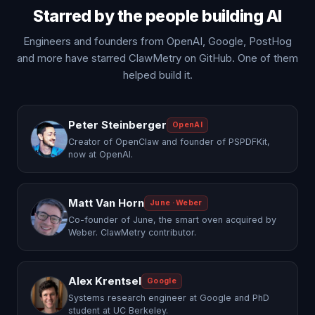
Starred by the people building AI
Engineers and founders from OpenAI, Google, PostHog
and more have starred ClawMetry on GitHub. One of them
helped build it.
Peter Steinberger
OpenAI
Creator of OpenClaw and founder of PSPDFKit,
now at OpenAI.
Matt Van Horn
June · Weber
Co-founder of June, the smart oven acquired by
Weber. ClawMetry contributor.
Alex Krentsel
Google
Systems research engineer at Google and PhD
student at UC Berkeley.