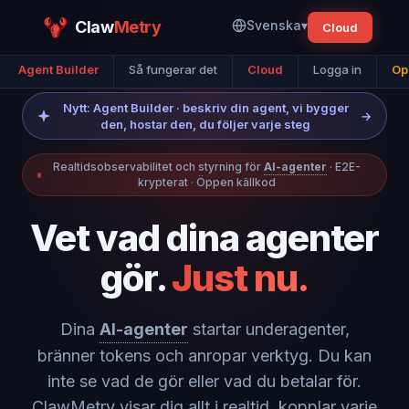
Claw
Metry
Svenska
▾
Cloud
Agent Builder
Så fungerar det
Cloud
Logga in
Op
Nytt: Agent Builder · beskriv din agent, vi bygger
→
den, hostar den, du följer varje steg
Realtidsobservabilitet och styrning för
AI-agenter
· E2E-
krypterat · Öppen källkod
Vet vad dina agenter
gör.
Just nu.
Dina
AI-agenter
startar underagenter,
bränner tokens och anropar verktyg. Du kan
inte se vad de gör eller vad du betalar för.
ClawMetry visar dig allt i realtid, kopplar varje