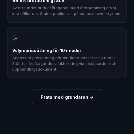
99.9% drifttid enligt SLA
Avtalsbundet drifttidsåtagande med återbetalning om vi
inte håller det. Status publiceras på status.clawmetry.com.
📈
Volymprissättning för 10+ noder
Anpassad prissättning när din flotta passerar tio noder.
Stöd för årsåtaganden, fakturering via inköpsorder och
upphandlingsdokument.
Prata med grundaren
→