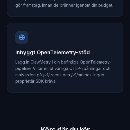
gör framsteg. Innan de bränner igenom din budget.
Inbyggt OpenTelemetry-stöd
Lägg in ClawMetry i din befintliga OpenTelemetry-
pipeline. Vi tar emot vanliga OTLP-spårningar och
mätvärden på /v1/traces och /v1/metrics. Ingen
proprietär SDK krävs.
Körs där du kör