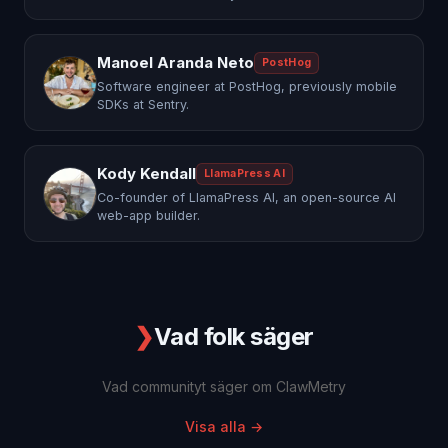
Manoel Aranda Neto
PostHog
Software engineer at PostHog, previously mobile
SDKs at Sentry.
Kody Kendall
LlamaPress AI
Co-founder of LlamaPress AI, an open-source AI
web-app builder.
❯
Vad folk säger
Vad communityt säger om ClawMetry
Visa alla
→