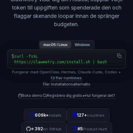
token till uppgiften som spenderade den och
flaggar skenande loopar innan de spränger
budgeten.
macOS / Linux
Windows
$
curl -fsSL
https://clawmetry.com/install.sh | bash
Fungerar med OpenClaw, Hermes, Claude Code, Codex +
13 fler runtimes
.
Fler installationsalternativ
Boka demo
Registrera dig gratis
▸
Hur fungerar det?
·
·
📦
🌍
609k+
127+
installs
countries
🏆
⭐
392
#5
on GitHub
Product Hunt