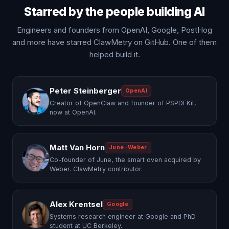
Starred by the people building AI
Engineers and founders from OpenAI, Google, PostHog
and more have starred ClawMetry on GitHub. One of them
helped build it.
Peter Steinberger
OpenAI
Creator of OpenClaw and founder of PSPDFKit,
now at OpenAI.
Matt Van Horn
June · Weber
Co-founder of June, the smart oven acquired by
Weber. ClawMetry contributor.
Alex Krentsel
Google
Systems research engineer at Google and PhD
student at UC Berkeley.