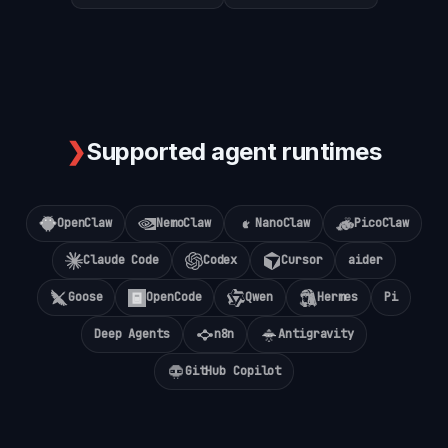
❯
Supported agent runtimes
OpenClaw
NemoClaw
NanoClaw
PicoClaw
Claude Code
Codex
Cursor
aider
Goose
OpenCode
Qwen
Hermes
Pi
Deep Agents
n8n
Antigravity
GitHub Copilot