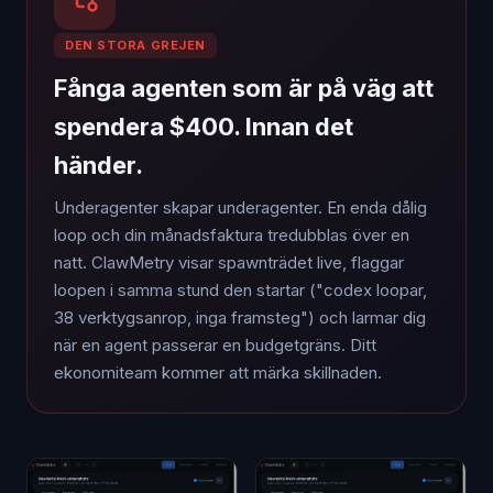
DEN STORA GREJEN
Fånga agenten som är på väg att
spendera $400. Innan det
händer.
Underagenter skapar underagenter. En enda dålig
loop och din månadsfaktura tredubblas över en
natt. ClawMetry visar spawnträdet live, flaggar
loopen i samma stund den startar ("codex loopar,
38 verktygsanrop, inga framsteg") och larmar dig
när en agent passerar en budgetgräns. Ditt
ekonomiteam kommer att märka skillnaden.