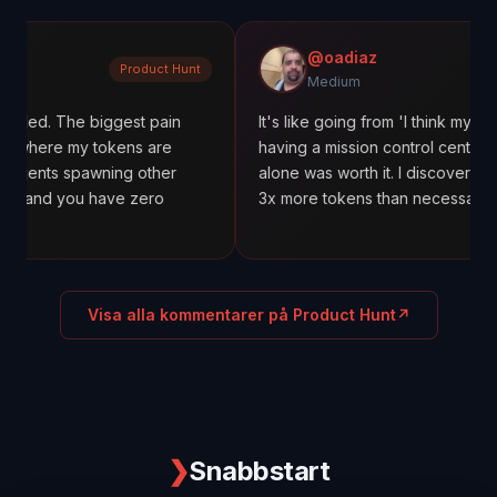
@oadiaz
Product Hunt
Medium
e biggest pain
It's like going from 'I think my agents are w
my tokens are
having a mission control center. The cost t
pawning other
alone was worth it. I discovered one agent
ou have zero
3x more tokens than necessary.
Visa alla kommentarer på Product Hunt
↗
❯
Snabbstart