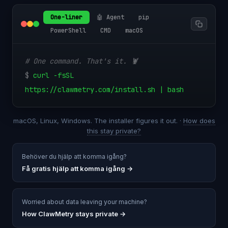
One-liner
🤖 Agent
pip
PowerShell
CMD
macOS
# One command. That's it. 🦞
$
curl -fsSL
https://clawmetry.com/install.sh | bash
macOS, Linux, Windows. The installer figures it out. ·
How does
this stay private?
Behöver du hjälp att komma igång?
Få gratis hjälp att komma igång
→
Worried about data leaving your machine?
How ClawMetry stays private →