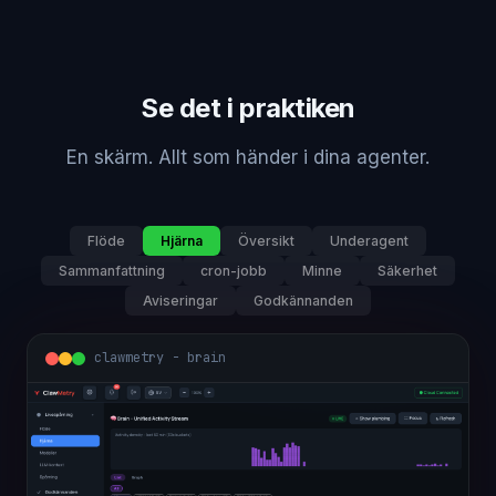
Se det i praktiken
En skärm. Allt som händer i dina agenter.
Flöde
Hjärna
Översikt
Underagent
Sammanfattning
cron-jobb
Minne
Säkerhet
Aviseringar
Godkännanden
clawmetry - brain