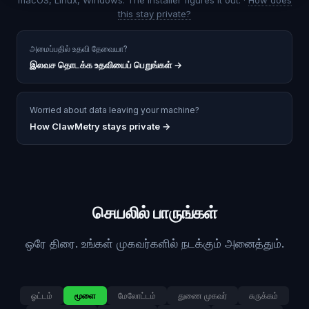
macOS, Linux, Windows. The installer figures it out. ·
How does
this stay private?
அமைப்பதில் உதவி தேவையா?
இலவச தொடக்க உதவியைப் பெறுங்கள்
→
Worried about data leaving your machine?
How ClawMetry stays private →
செயலில் பாருங்கள்
ஒரே திரை. உங்கள் முகவர்களில் நடக்கும் அனைத்தும்.
ஓட்டம்
மூளை
மேலோட்டம்
துணை முகவர்
சுருக்கம்