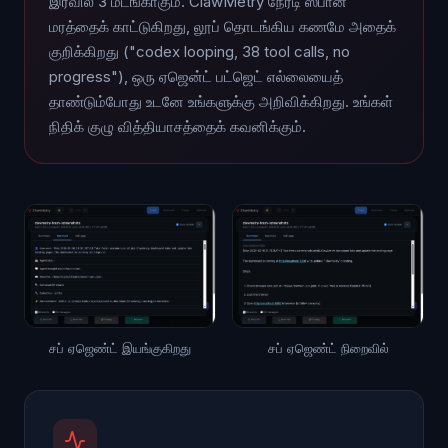
இரவில் 3 மடங்காகும். ClawMetry நேரடி ஸ்பான்
மரத்தைக் காட்டுகிறது, லூப் தொடங்கிய கணமே அதைக்
குறிக்கிறது ("codex looping, 38 tool calls, no
progress"), ஒரு ஏஜென்ட் பட்ஜெட் எல்லையைத்
தாண்டும்போது உடனே உங்களுக்கு அறிவிக்கிறது. உங்கள்
நிதிக் குழு வித்தியாசத்தைக் கவனிக்கும்.
சப் ஏஜெண்ட் இயங்குகிறது
சப் ஏஜெண்ட் நிறைவில்