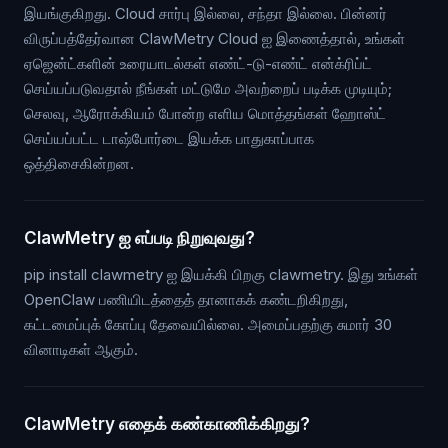
இயங்குகிறது. Cloud சார்பு இல்லை, சந்தா இல்லை. பின்னர்
விருப்பத்தேர்வான ClawMetry Cloud ஐ இணைத்தால், உங்கள்
ஏஜென்ட்களின் உரையாடல்கள் எண்ட்-டு-எண்ட் என்க்ரிப்ட்
செய்யப்படுவதால் நீங்கள் மட்டுமே அவற்றைப் படிக்க முடியும்;
செலவு, ஆரோக்கியம் போன்ற எளிய மொத்தங்கள் ஹோஸ்ட்
செய்யப்பட்ட டாஷ்போர்டை இயக்க பாதுகாப்பாக
ஒத்திசைகின்றன.
ClawMetry ஐ எப்படி நிறுவுவது?
pip install clawmetry ஐ இயக்கி பிறகு clawmetry. இது உங்கள்
OpenClaw பணியிடத்தைத் தானாகக் கண்டறிகிறது,
கட்டமைப்புக் கோப்பு தேவையில்லை. அமைப்பதற்கு சுமார் 30
வினாடிகள் ஆகும்.
ClawMetry எதைக் கண்காணிக்கிறது?