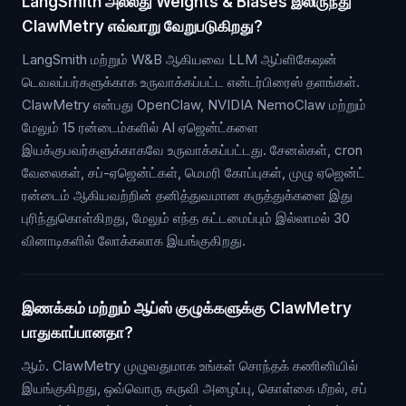
LangSmith அல்லது Weights & Biases இலிருந்து
ClawMetry எவ்வாறு வேறுபடுகிறது?
LangSmith மற்றும் W&B ஆகியவை LLM ஆப்ளிகேஷன்
டெவலப்பர்களுக்காக உருவாக்கப்பட்ட என்டர்பிரைஸ் தளங்கள்.
ClawMetry என்பது OpenClaw, NVIDIA NemoClaw மற்றும்
மேலும் 15 ரன்டைம்களில் AI ஏஜென்ட்களை
இயக்குபவர்களுக்காகவே உருவாக்கப்பட்டது. சேனல்கள், cron
வேலைகள், சப்-ஏஜென்ட்கள், மெமரி கோப்புகள், முழு ஏஜென்ட்
ரன்டைம் ஆகியவற்றின் தனித்துவமான கருத்துக்களை இது
புரிந்துகொள்கிறது, மேலும் எந்த கட்டமைப்பும் இல்லாமல் 30
வினாடிகளில் லோக்கலாக இயங்குகிறது.
இணக்கம் மற்றும் ஆப்ஸ் குழுக்களுக்கு ClawMetry
பாதுகாப்பானதா?
ஆம். ClawMetry முழுவதுமாக உங்கள் சொந்தக் கணினியில்
இயங்குகிறது, ஒவ்வொரு கருவி அழைப்பு, கொள்கை மீறல், சப்