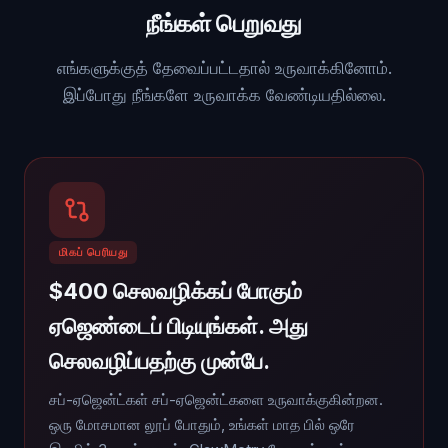
நீங்கள் பெறுவது
எங்களுக்குத் தேவைப்பட்டதால் உருவாக்கினோம்.
இப்போது நீங்களே உருவாக்க வேண்டியதில்லை.
மிகப் பெரியது
$400 செலவழிக்கப் போகும்
ஏஜெண்டைப் பிடியுங்கள். அது
செலவழிப்பதற்கு முன்பே.
சப்-ஏஜென்ட்கள் சப்-ஏஜென்ட்களை உருவாக்குகின்றன.
ஒரு மோசமான லூப் போதும், உங்கள் மாத பில் ஒரே