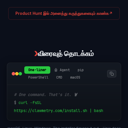
Product Hunt இல் அனைத்து கருத்துகளையும் காண்க
↗
❯
விரைவுத் தொடக்கம்
One-liner
🤖 Agent
pip
PowerShell
CMD
macOS
# One command. That's it. 🦞
$
curl -fsSL
https://clawmetry.com/install.sh | bash