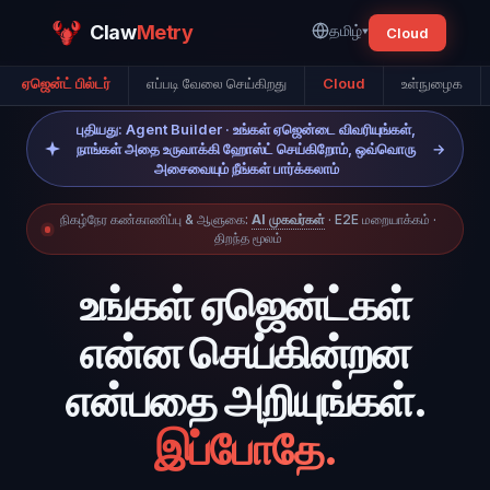
Claw
Metry
தமிழ்
▾
Cloud
ஏஜென்ட் பில்டர்
எப்படி வேலை செய்கிறது
Cloud
உள்நுழைக
புதியது: Agent Builder · உங்கள் ஏஜென்டை விவரியுங்கள்,
நாங்கள் அதை உருவாக்கி ஹோஸ்ட் செய்கிறோம், ஒவ்வொரு
→
அசைவையும் நீங்கள் பார்க்கலாம்
நிகழ்நேர கண்காணிப்பு & ஆளுகை:
AI முகவர்கள்
· E2E மறையாக்கம் ·
திறந்த மூலம்
உங்கள் ஏஜென்ட்கள்
என்ன செய்கின்றன
என்பதை அறியுங்கள்.
இப்போதே.