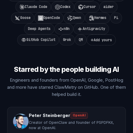
Claude Code
Codex
Cursor
aider
Goose
OpenCode
Qwen
Hermes
Pi
Deep Agents
n8n
Antigravity
+
GitHub Copilot
Grok
QM
Add yours
Starred by the people building AI
Engineers and founders from OpenAI, Google, PostHog
and more have starred ClawMetry on GitHub. One of them
helped build it.
Peter Steinberger
OpenAI
Creator of OpenClaw and founder of PSPDFKit,
now at OpenAI.