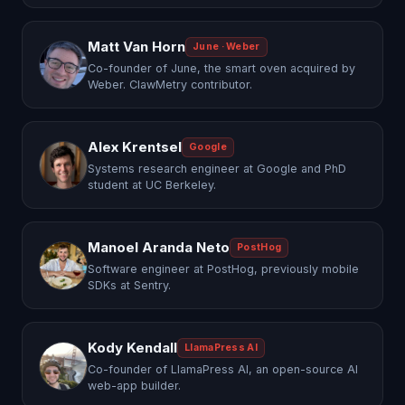
Matt Van Horn
June · Weber
Co-founder of June, the smart oven acquired by
Weber. ClawMetry contributor.
Alex Krentsel
Google
Systems research engineer at Google and PhD
student at UC Berkeley.
Manoel Aranda Neto
PostHog
Software engineer at PostHog, previously mobile
SDKs at Sentry.
Kody Kendall
LlamaPress AI
Co-founder of LlamaPress AI, an open-source AI
web-app builder.