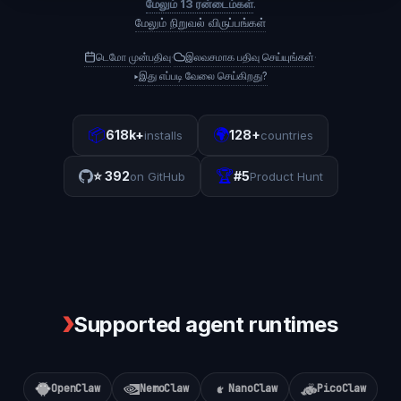
மேலும் 13 ரன்டைம்கள்
.
மேலும் நிறுவல் விருப்பங்கள்
டெமோ முன்பதிவு
இலவசமாக பதிவு செய்யுங்கள்
·
·
▸
இது எப்படி வேலை செய்கிறது?
📦
🌍
618k+
128+
installs
countries
🏆
⭐
392
#5
on GitHub
Product Hunt
❯
Supported agent runtimes
OpenClaw
NemoClaw
NanoClaw
PicoClaw