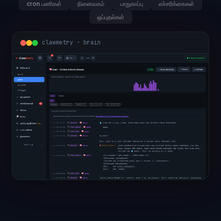
cron பணிகள்
நினைவகம்
பாதுகாப்பு
எச்சரிக்கைகள்
ஒப்புதல்கள்
clawmetry - brain