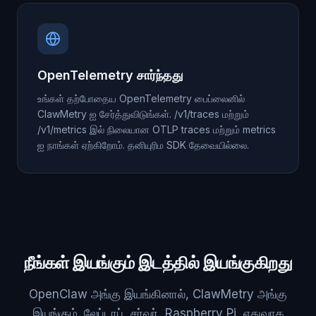
OpenTelemetry சார்ந்தது
உங்கள் தற்போதைய OpenTelemetry பைப்லைனில்
ClawMetry ஐ சேர்த்துவிடுங்கள். /v1/traces மற்றும்
/v1/metrics இல் நிலையான OTLP traces மற்றும் metrics
ஐ நாங்கள் ஏற்கிறோம். தனியுரிம SDK தேவையில்லை.
நீங்கள் இயங்கும் இடத்தில் இயங்குகிறது
OpenClaw அங்கு இயங்கினால், ClawMetry அங்கு
இயங்கும். லேப்டாப், சர்வர், Raspberry Pi, எதுவாக