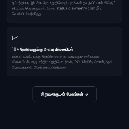
ஒப்பந்தப்படி இயக்க நேர உறுதிமொழி, நாங்கள் தவறவிட்டால் கிரெடிட்
திரும்பப் பெறுதலுடன். நிலை status.clawmetry.com இல்
வெளியிடப்படுகிறது.
📈
10+ நோடுகளுக்கு அளவு விலையிடல்
உங்கள் ஃப்ளீட் பத்து நோடுகளைத் தாண்டியதும் தனிப்பயன்
விலையிடல். வருடாந்திர உறுதிமொழிகள், PO பில்லிங், கொள்முதல்
ஆவணப்பணி ஆதரிக்கப்படுகின்றன.
நிறுவனருடன் பேசுங்கள்
→