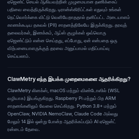
ஏஜெண்ட் செயல் ஆகியவற்றின் முழுமையான தணிக்கைப்
பதிவை வைத்திருக்கிறது. டிரான்ஸ்கிரிப்ட்கள் எதுவும் உங்கள்
நெட்வொர்க்கை விட்டு வெளியேறாததால் தனிப்பட்ட அடையாளம்
காணக்கூடிய தகவல் (PII) சாதனத்திலேயே இருக்கிறது. தரவுத்
தலைவர்கள், இணக்கம், ஆப்ஸ் குழுக்கள் ஒவ்வொரு
ஏஜெண்ட்டும் என்ன செய்தது, எப்போது, ஏன் என்பதை ஒரு
விற்பனையாளருக்குத் தரவை அனுப்பாமல் மதிப்பாய்வு
செய்யலாம்.
ClawMetry எந்த இயக்க முறைமைகளை ஆதரிக்கிறது?
ClawMetry லினக்ஸ், macOS மற்றும் விண்டோஸில் (WSL
வழியாக) இயங்குகிறது. Raspberry Pi மற்றும் பிற ARM
சாதனங்களிலும் வேலை செய்கிறது. Python 3.8+ மற்றும்
OpenClaw, NVIDIA NemoClaw, Claude Code அல்லது
மேலும் 14 இல் ஒன்று போன்ற ஆதரிக்கப்படும் AI ஏஜென்ட்
ரன்டைம் தேவை.