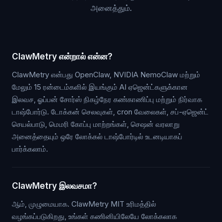
அனைத்தும்.
ClawMetry என்றால் என்ன?
ClawMetry என்பது OpenClaw, NVIDIA NemoClaw மற்றும்
மேலும் 15 ரன்டைம்களில் இயங்கும் AI ஏஜென்ட்களுக்கான
இலவச, ஓப்பன் சோர்ஸ் நிகழ்நேர கண்காணிப்பு மற்றும் நிர்வாக
டாஷ்போர்டு. டோக்கன் செலவுகள், cron வேலைகள், சப்-ஏஜென்ட்
செயல்பாடு, மெமரி கோப்பு மாற்றங்கள், செஷன் வரலாறு
அனைத்தையும் ஒரே லோக்கல் டாஷ்போர்டில் உடனடியாகப்
பார்க்கலாம்.
ClawMetry இலவசமா?
ஆம், முழுமையாக. ClawMetry MIT உரிமத்தில்
வழங்கப்படுகிறது, உங்கள் கணினியிலேயே லோக்கலாக