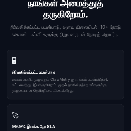
நாங்கள் அமைத்துத்
தருகிறோம்.
நிர்வகிக்கப்பட்ட பயன்பாடு, அளவு விலையிடல், 10+ நோடு
கொண்ட ஃப்ளீட்களுக்கு நிறுவனருடன் நேரடித் தொடர்பு.
🖥
நிர்வகிக்கப்பட்ட பயன்பாடு
உங்கள் ஃப்ளீட் முழுவதும் ClawMetry ஐ நாங்கள் பயன்படுத்தி,
கட்டமைத்து, இயக்குகிறோம். முதல் நாளிலிருந்தே உங்களுக்கு
முழுமையான தெரிவுநிலை கிடைக்கிறது.
🚀
99.9% இயக்க நேர SLA