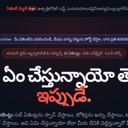
ఏజెంట్ బిల్డర్
ఉత్పత్తి
లోకల్-ఫస్ట్ ఎందుకు
ధరలు
డివైస్
డాక్యుమెంట్లు
బ్లాగ్
G
కొత్తది
uilder · మీ ఏజెంట్‌ను వివరించండి, మేము దాన్ని నిర్మించి హోస్ట్ చేస్తాం, దాని ప్రతి కదలి
రియల్-టైమ్ అబ్జర్వబిలిటీ & గవర్నెన్స్:
AI ఏజెంట్లు
· E2E ఎన్‌క్రిప్టెడ్ · ఓపెన్ సోర్స్
ు ఏం చేస్తున్నాయో త
ఇప్పుడే.
జెంట్లు
సబ్ ఏజెంట్లను స్పాన్ చేస్తాయి, టోకెన్లను ఖర్చు చేస్తాయి, 
 చేస్తాయి. అవి ఏమి చేస్తున్నాయో లేదా మీరు దేనికి చెల్లిస్తున్నారో