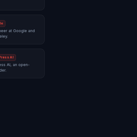
le
neer at Google and
eley.
Press AI
ss AI, an open-
der.