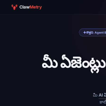
Claw
Metry
కొత్తది: Agent B
మీ ఏజెంట్ల
మీ
AI ఏ
కాల్