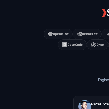
❯
OpenClaw
NemoClaw
OpenCode
Qwen
Engine
Peter St