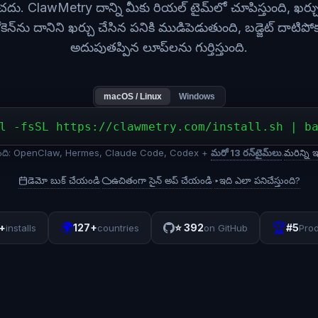
చదు. ClawMetry దాన్ని మీకు రియల్ టైమ్‌లో చూపిస్తుంది, ఖర్చ
టోకెన్‌ను దానిని ఖర్చు చేసిన పనికి ముడిపెడుతుంది, బడ్జెట్ దాటిప
అదుపుతప్పిన లూప్‌లను గుర్తిస్తుంది.
macOS / Linux
Windows
l -fsSL https://clawmetry.com/install.sh | b
స్తుంది: OpenClaw, Hermes, Claude Code, Codex +
మరో 13 రన్‌టైమ్‌లు
.
మరిన్ని ఇ
డెమో బుక్ చేయండి
ఉచితంగా సైన్ అప్ చేయండి
▸
ఇది ఎలా పనిచేస్తుంది?
·
·
🌍
🏆
+
127+
⭐
392
#5
installs
countries
on GitHub
Pro