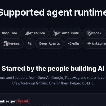
Supported agent runtim
NanoClaw
PicoClaw
Claude Code
Codex
Hermes
Pi
Deep Agents
n8n
Antigra
Starred by the people building AI
ers and founders from OpenAI, Google, PostHog and more have 
ClawMetry on GitHub. One of them helped build it.
einberger
OpenAI