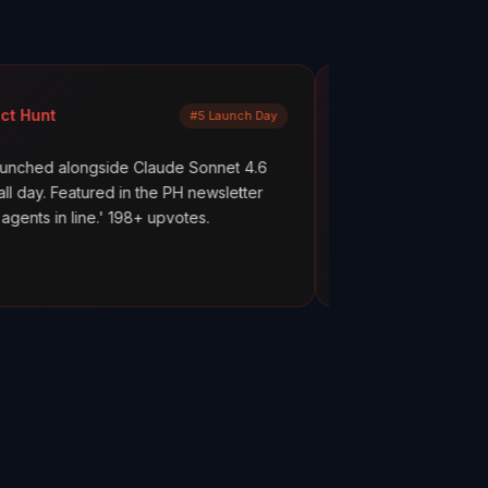
Mayank Jain
#5 Launch Day
LinkedIn
ide Claude Sonnet 4.6
What are your AI agents actually 
ed in the PH newsletter
scenes? Most builders don't know
' 198+ upvotes.
everything works. But hope is not 
ClawMetry.