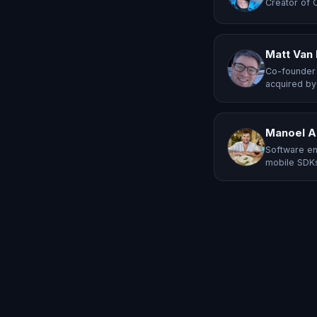
Creator of 
Matt Van
Co-founder 
acquired by
Manoel A
Software en
mobile SDKs