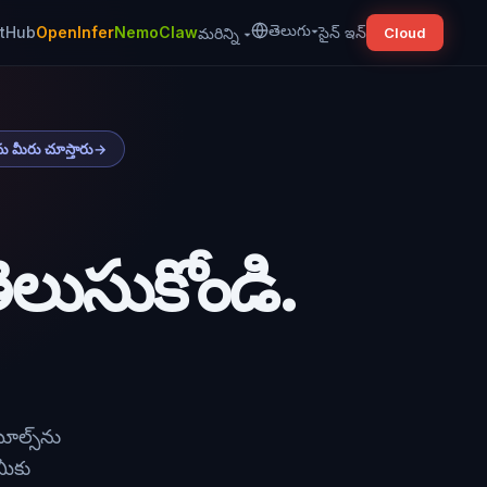
తెలుగు
▾
itHub
OpenInfer
NemoClaw
సైన్ ఇన్
మరిన్ని
▾
Cloud
కను మీరు చూస్తారు
→
ెలుసుకోండి.
టూల్స్‌ను
 మీకు