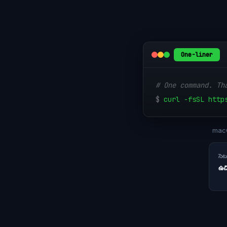
One-liner
# One command. Th
$
curl -fsSL http
macO
సె
ఉచ