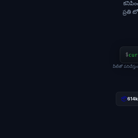
కనిపిం
ప్రతి 
$
cur
వీటితో పనిచే
📦
614k