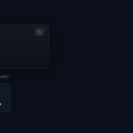
vate?
→