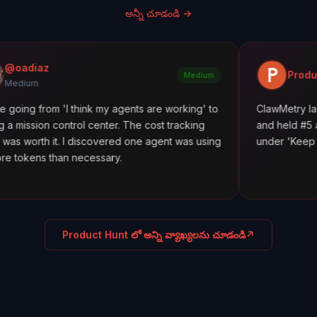
అన్నీ చూడండి
→
Product Hunt
Medium
'I think my agents are working' to
ClawMetry launched alongs
trol center. The cost tracking
and held #5 all day. Featur
 I discovered one agent was using
under 'Keep agents in line.
n necessary.
Product Hunt లో అన్ని వ్యాఖ్యలను చూడండి
↗