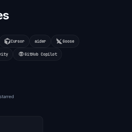
es
Cursor
aider
Goose
vity
GitHub Copilot
starred