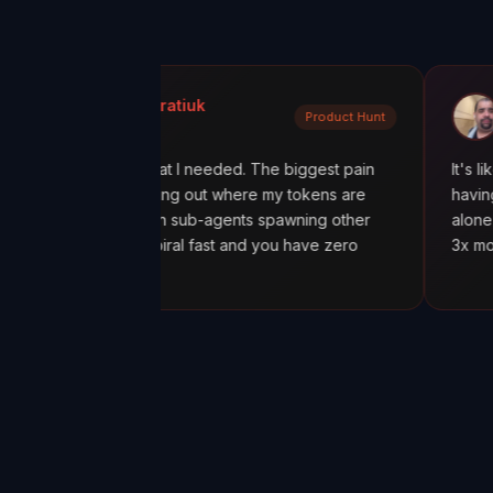
a Kondratiuk
@oadiaz
Product Hunt
t Hunt
Medium
xactly what I needed. The biggest pain
It's like going from 
en figuring out where my tokens are
having a mission con
ially with sub-agents spawning other
alone was worth it.
costs spiral fast and you have zero
3x more tokens tha