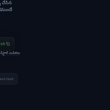
ు చేసిన
ోకముందే
ash
న్‌స్టాల్ ఎంపికలు
duct Hunt