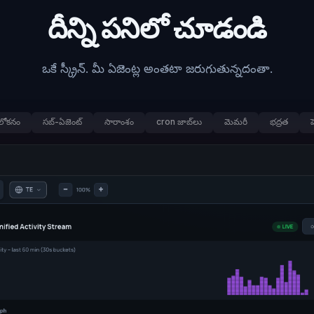
దీన్ని పనిలో చూడండి
ఒకే స్క్రీన్. మీ ఏజెంట్ల అంతటా జరుగుతున్నదంతా.
ోకనం
సబ్-ఏజెంట్
సారాంశం
cron జాబ్‌లు
మెమరీ
భద్రత