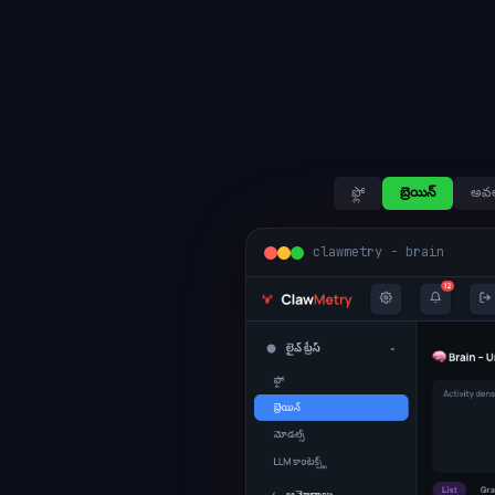
ఫ్లో
బ్రెయిన్
అవల
clawmetry - brain