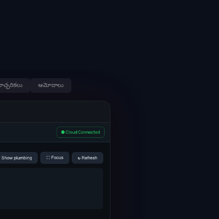
హెచ్చరికలు
ఆమోదాలు