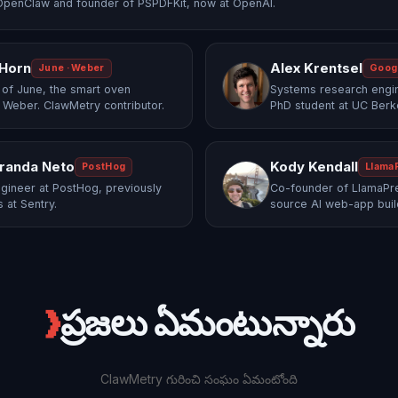
OpenClaw and founder of PSPDFKit, now at OpenAI.
 Horn
Alex Krentsel
June · Weber
Goog
of June, the smart oven
Systems research engi
 Weber. ClawMetry contributor.
PhD student at UC Berk
randa Neto
Kody Kendall
PostHog
Llama
gineer at PostHog, previously
Co-founder of LlamaPre
 at Sentry.
source AI web-app buil
❯
ప్రజలు ఏమంటున్నారు
ClawMetry గురించి సంఘం ఏమంటోంది