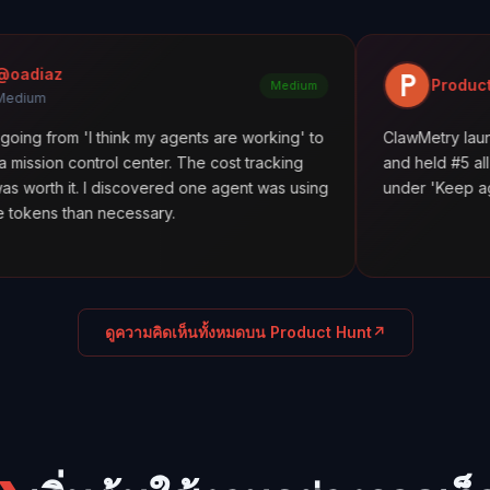
Product Hunt
Medium
I think my agents are working' to
ClawMetry launched alongsi
rol center. The cost tracking
and held #5 all day. Feature
I discovered one agent was using
under 'Keep agents in line.'
necessary.
ดูความคิดเห็นทั้งหมดบน Product Hunt
↗