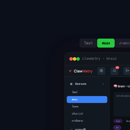
โฟลว์
สมอง
ภาพรว
clawmetry - brain