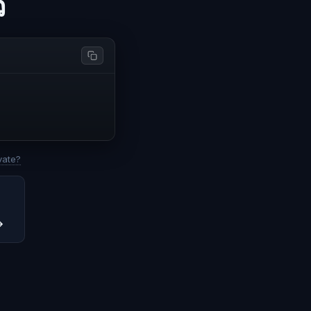
ว
vate?
→