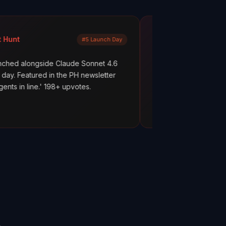
Mayank Jain
#5 Launch Day
LinkedIn
de Claude Sonnet 4.6
What are your AI agents actually do
d in the PH newsletter
scenes? Most builders don't know. 
 198+ upvotes.
everything works. But hope is not o
ClawMetry.