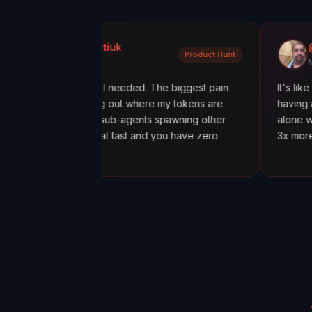
 Kondratiuk
@oadiaz
Product Hunt
 Hunt
Medium
actly what I needed. The biggest pain
It's like going from '
n figuring out where my tokens are
having a mission cont
ally with sub-agents spawning other
alone was worth it. 
osts spiral fast and you have zero
3x more tokens than 