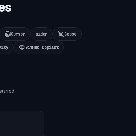
es
Cursor
aider
Goose
vity
GitHub Copilot
starred