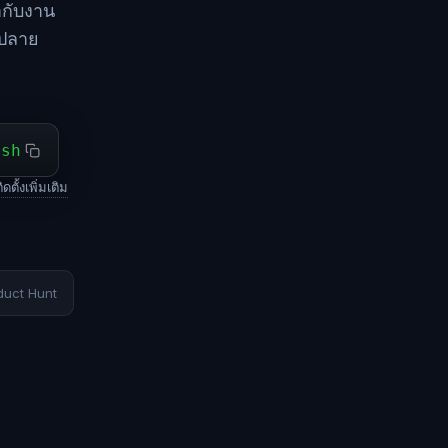
ากับงาน
นปลาย
ash
ดตั้งเพิ่มเติม
duct Hunt