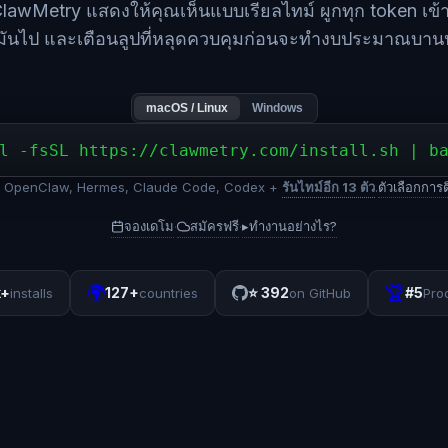
lawMetry แสดงให้คุณเห็นแบบเรียลไทม์ ผูกทุก token เข้
ช้มันไป และเตือนลูปที่หลุดควบคุมก่อนจะทำงบประมาณบา
macOS / Linux
Windows
l -fsSL https://clawmetry.com/install.sh | b
ับ OpenClaw, Hermes, Claude Code, Codex +
รันไทม์อีก 13 ตัว
.
ตัวเลือกการติ
จองเดโม
สมัครฟรี
▸
ทำงานอย่างไร?
·
·
🌍
🏆
k+
127+
⭐
392
#5
installs
countries
on GitHub
Pro