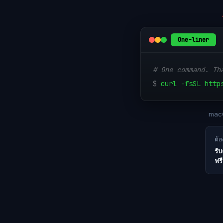
One-liner
# One command. Th
$
curl -fsSL http
macO
ต้
รั
ฟรี