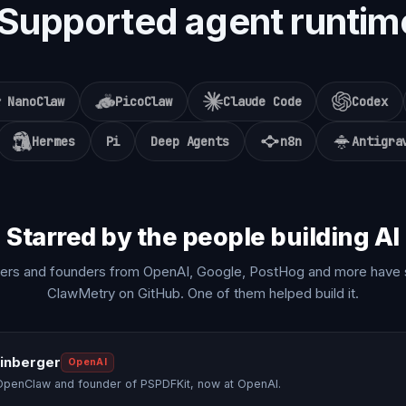
Supported agent runtim
NanoClaw
PicoClaw
Claude Code
Codex
Hermes
Pi
Deep Agents
n8n
Antigra
Starred by the people building AI
ers and founders from OpenAI, Google, PostHog and more have 
ClawMetry on GitHub. One of them helped build it.
einberger
OpenAI
OpenClaw and founder of PSPDFKit, now at OpenAI.