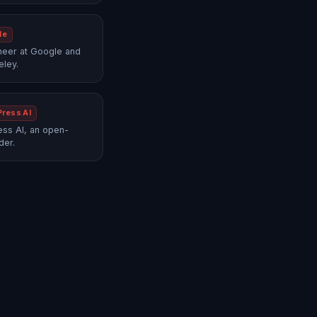
le
neer at Google and
eley.
Press AI
ss AI, an open-
der.