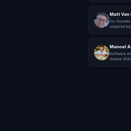
Matt Van
Co-founder 
acquired by
Manoel A
Software en
mobile SDKs