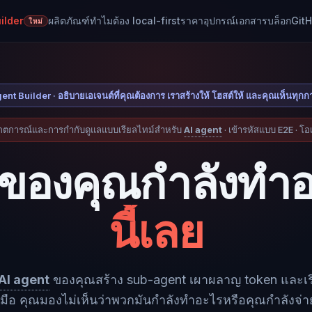
ilder
ผลิตภัณฑ์
ทำไมต้อง local-first
ราคา
อุปกรณ์
เอกสาร
บล็อก
Git
ใหม่
gent Builder · อธิบายเอเจนต์ที่คุณต้องการ เราสร้างให้ โฮสต์ให้ และคุณเห็นทุ
เกตการณ์และการกำกับดูแลแบบเรียลไทม์สำหรับ
AI agent
· เข้ารหัสแบบ E2E · โ
นต์ของคุณกำลังทำ
นี้เลย
AI agent
ของคุณสร้าง sub-agent เผาผลาญ token และเร
องมือ คุณมองไม่เห็นว่าพวกมันกำลังทำอะไรหรือคุณกำลังจ่า