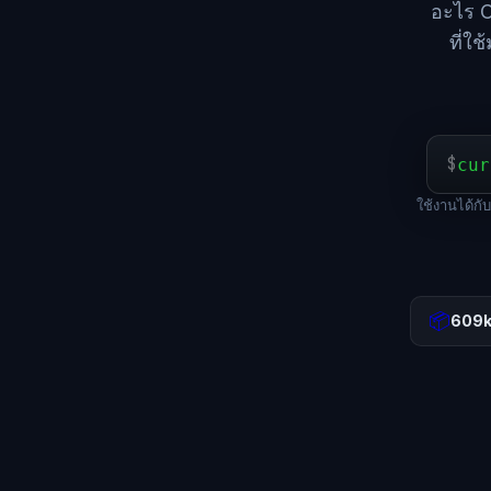
อะไร C
ที่ใ
$
cur
ใช้งานได้ก
📦
609