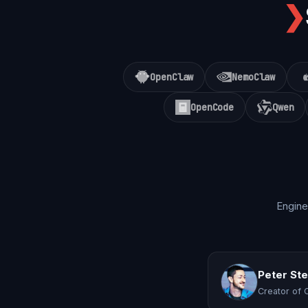
❯
OpenClaw
NemoClaw
OpenCode
Qwen
Engine
Peter St
Creator of 