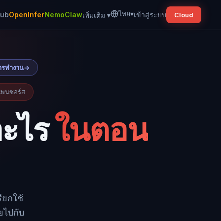
ไทย
▾
Hub
OpenInfer
NemoClaw
เข้าสู่ระบบ
เพิ่มเติม
▾
Cloud
กการทำงาน
→
อเพนซอร์ส
อะไร
ในตอน
ียกใช้
ยไปกับ