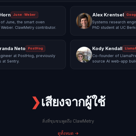
 Horn
Alex Krentsel
June · Weber
Goog
of June, the smart oven
Systems research engi
 Weber. ClawMetry contributor.
PhD student at UC Berk
randa Neto
Kody Kendall
PostHog
Llama
gineer at PostHog, previously
Co-founder of LlamaPre
 at Sentry.
source AI web-app buil
❯
เสียงจากผู้ใช้
สิ่งที่ชุมชนพูดถึง ClawMetry
ดูทั้งหมด
→