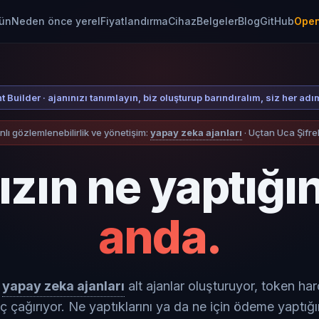
ün
Neden önce yerel
Fiyatlandırma
Cihaz
Belgeler
Blog
GitHub
Open
t Builder · ajanınızı tanımlayın, biz oluşturup barındıralım, siz her adı
ı gözlemlenebilirlik ve yönetişim:
yapay zeka ajanları
· Uçtan Uca Şifre
zın ne yaptığını
anda.
yapay zeka ajanları
alt ajanlar oluşturuyor, token har
ç çağırıyor. Ne yaptıklarını ya da ne için ödeme yaptığı