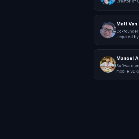
Creator of 
Matt Van
Co-founder 
acquired by
Manoel A
Software en
mobile SDKs