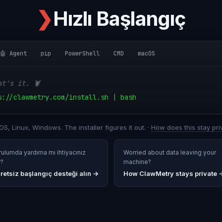
❯
Hızlı Başlangıç
🤖 Agent
pip
PowerShell
CMD
macOS
at's it. 🦞
s://clawmetry.com/install.sh | bash
S, Linux, Windows. The installer figures it out. ·
How does this stay pri
rulumda yardıma mı ihtiyacınız
Worried about data leaving your
r?
machine?
retsiz başlangıç desteği alın
→
How ClawMetry stays private 