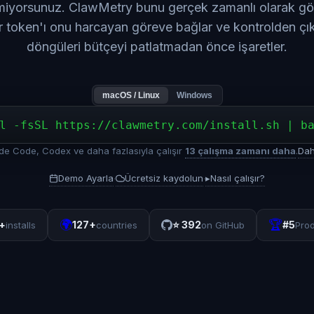
iyorsunuz. ClawMetry bunu gerçek zamanlı olarak gös
r token'ı onu harcayan göreve bağlar ve kontrolden çı
döngüleri bütçeyi patlatmadan önce işaretler.
macOS / Linux
Windows
l -fsSL https://clawmetry.com/install.sh | b
 Code, Codex ve daha fazlasıyla çalışır
13 çalışma zamanı daha
.
Dah
Demo Ayarla
Ücretsiz kaydolun
▸
Nasıl çalışır?
·
·
🌍
🏆
+
127+
⭐
392
#5
installs
countries
on GitHub
Pro