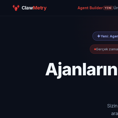
Claw
Metry
Agent Builder
Ür
YENI
Yeni: Agen
Gerçek zamanl
Ajanlarını
Sizin
ara