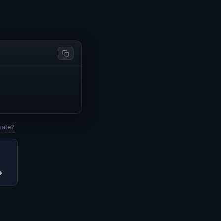
vate?
→