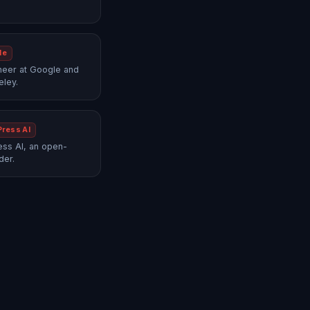
le
neer at Google and
eley.
Press AI
ss AI, an open-
der.