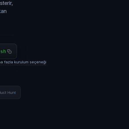
terir,
kan
ash
a fazla kurulum seçeneği
duct Hunt