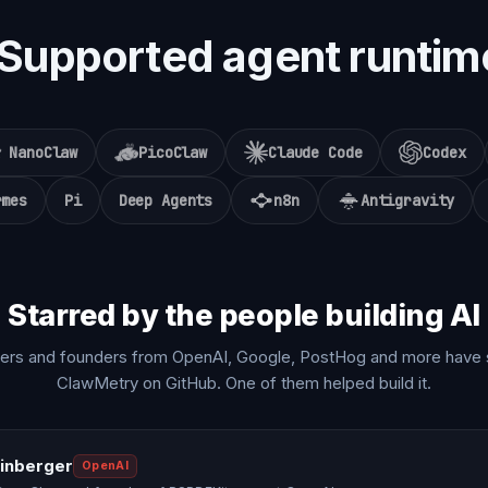
Supported agent runtim
NanoClaw
PicoClaw
Claude Code
Codex
rmes
Pi
Deep Agents
n8n
Antigravity
Starred by the people building AI
ers and founders from OpenAI, Google, PostHog and more have 
ClawMetry on GitHub. One of them helped build it.
einberger
OpenAI