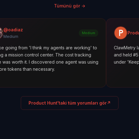
Tümünü gör
→
Product Hunt
Medium
m 'I think my agents are working' to
ClawMetry launched alon
ontrol center. The cost tracking
and held #5 all day. Featu
. I discovered one agent was using
under 'Keep agents in lin
an necessary.
Product Hunt'taki tüm yorumları gör
↗