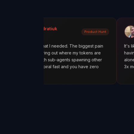
la Kondratiuk
@oadiaz
Product Hunt
ct Hunt
Medium
exactly what I needed. The biggest pain
It's like going fro
een figuring out where my tokens are
having a mission c
cially with sub-agents spawning other
alone was worth it
 costs spiral fast and you have zero
3x more tokens th