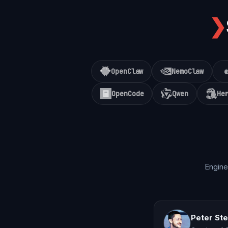
❯
OpenClaw
NemoClaw
OpenCode
Qwen
He
Engine
Peter St