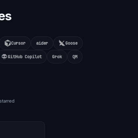
es
Cursor
aider
Goose
GitHub Copilot
Grok
QM
starred