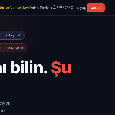
Türkçe
▾
Infer
NemoClaw
Giriş yap
Daha Fazla
▾
Cloud
mını izleyin
→
li · Açık Kaynak
 bilin.
Şu
cıyor,
nızı