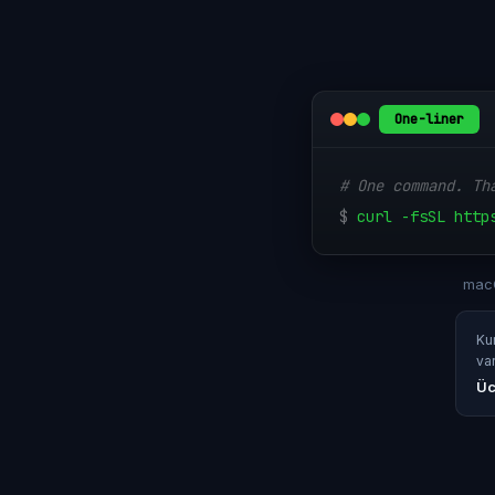
One-liner
# One command. Th
$
curl -fsSL http
macO
Ku
va
Üc