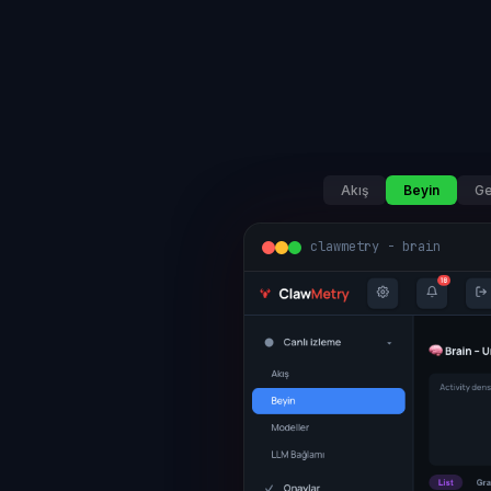
Akış
Beyin
Ge
clawmetry - brain