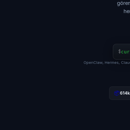
görem
he
$
cur
OpenClaw, Hermes, Claude
📦
614k