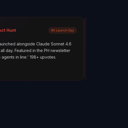
Mayank Jain
#5 Launch Day
LinkedIn
gside Claude Sonnet 4.6
What are your AI agents actually
red in the PH newsletter
scenes? Most builders don't kno
e.' 198+ upvotes.
everything works. But hope is not
ClawMetry.