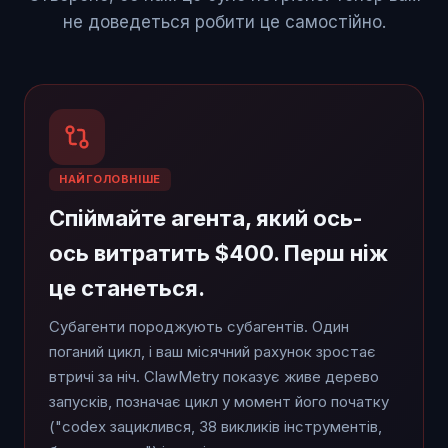
не доведеться робити це самостійно.
НАЙГОЛОВНІШЕ
Спіймайте агента, який ось-
ось витратить $400. Перш ніж
це станеться.
Субагенти породжують субагентів. Один
поганий цикл, і ваш місячний рахунок зростає
втричі за ніч. ClawMetry показує живе дерево
запусків, позначає цикл у момент його початку
("codex зациклився, 38 викликів інструментів,