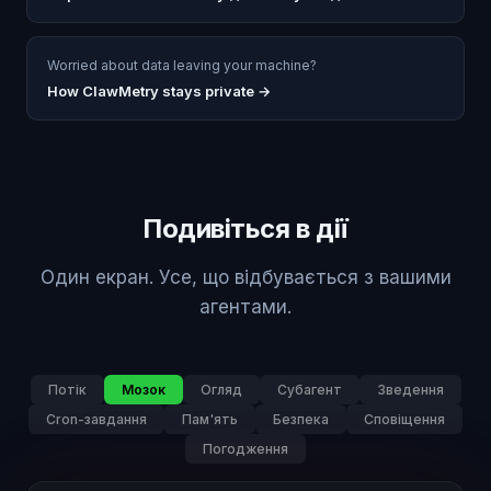
Worried about data leaving your machine?
How ClawMetry stays private →
Подивіться в дії
Один екран. Усе, що відбувається з вашими
агентами.
Потік
Мозок
Огляд
Субагент
Зведення
Cron-завдання
Пам'ять
Безпека
Сповіщення
Погодження