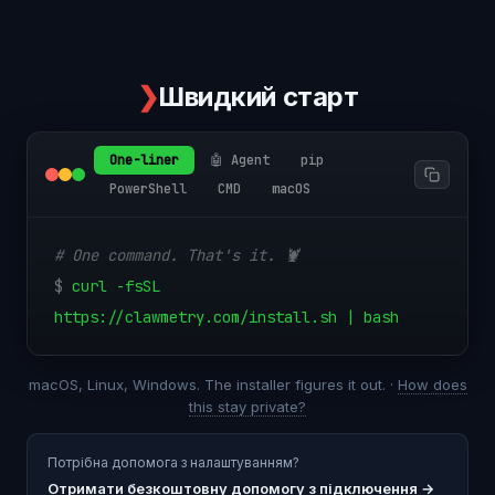
❯
Швидкий старт
One-liner
🤖 Agent
pip
PowerShell
CMD
macOS
# One command. That's it. 🦞
$
curl -fsSL
https://clawmetry.com/install.sh | bash
macOS, Linux, Windows. The installer figures it out. ·
How does
this stay private?
Потрібна допомога з налаштуванням?
Отримати безкоштовну допомогу з підключення
→