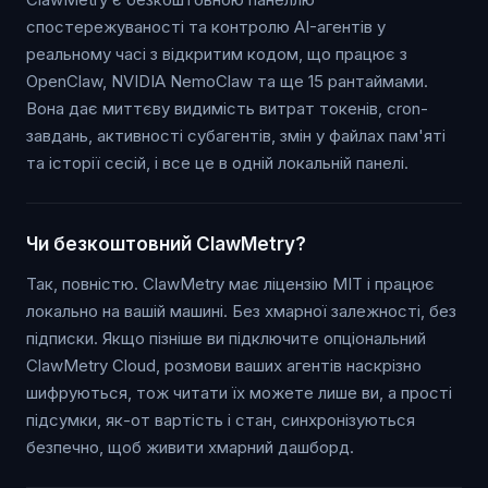
спостережуваності та контролю AI-агентів у
реальному часі з відкритим кодом, що працює з
OpenClaw, NVIDIA NemoClaw та ще 15 рантаймами.
Вона дає миттєву видимість витрат токенів, cron-
завдань, активності субагентів, змін у файлах пам'яті
та історії сесій, і все це в одній локальній панелі.
Чи безкоштовний ClawMetry?
Так, повністю. ClawMetry має ліцензію MIT і працює
локально на вашій машині. Без хмарної залежності, без
підписки. Якщо пізніше ви підключите опціональний
ClawMetry Cloud, розмови ваших агентів наскрізно
шифруються, тож читати їх можете лише ви, а прості
підсумки, як-от вартість і стан, синхронізуються
безпечно, щоб живити хмарний дашборд.