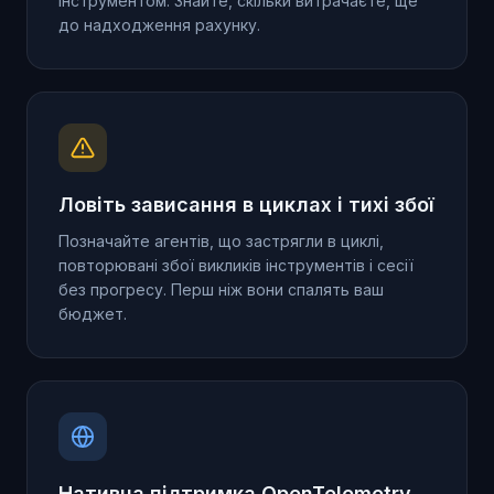
інструментом. Знайте, скільки витрачаєте, ще
до надходження рахунку.
Ловіть зависання в циклах і тихі збої
Позначайте агентів, що застрягли в циклі,
повторювані збої викликів інструментів і сесії
без прогресу. Перш ніж вони спалять ваш
бюджет.
Нативна підтримка OpenTelemetry