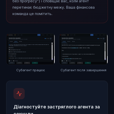
без прогресу") і сповіщає вас, коли агент
перетинає бюджетну межу. Ваша фінансова
команда це помітить.
Субагент працює
Субагент після завершення
Діагностуйте застряглого агента за
секунди