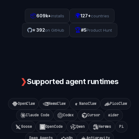
📦
🌍
609k+
127+
installs
countries
🏆
⭐
392
#5
on GitHub
Product Hunt
❯
Supported agent runtimes
OpenClaw
NemoClaw
NanoClaw
PicoClaw
Claude Code
Codex
Cursor
aider
Goose
OpenCode
Qwen
Hermes
Pi
Deep Agents
n8n
Antigravity