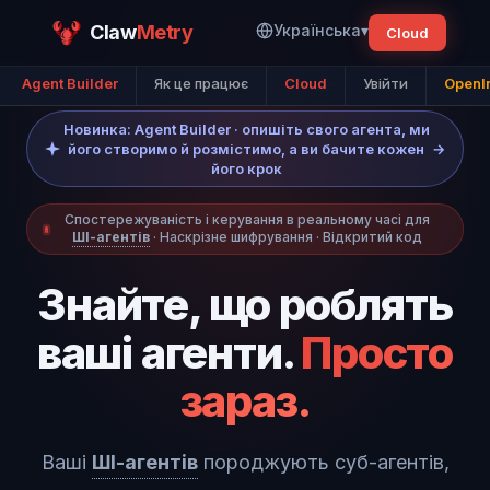
Claw
Metry
Українська
▾
Cloud
Agent Builder
Як це працює
Cloud
Увійти
OpenI
Новинка: Agent Builder · опишіть свого агента, ми
його створимо й розмістимо, а ви бачите кожен
→
його крок
Спостережуваність і керування в реальному часі для
ШІ-агентів
· Наскрізне шифрування · Відкритий код
Знайте, що роблять
ваші агенти.
Просто
зараз.
Ваші
ШІ-агентів
породжують суб-агентів,