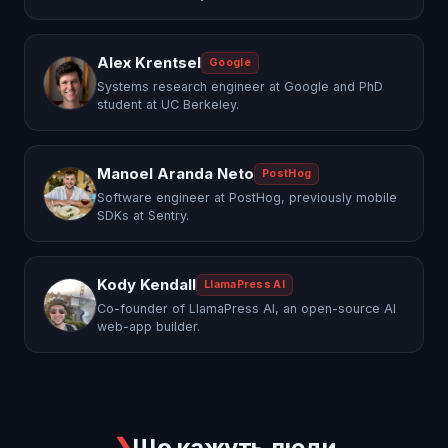
Alex Krentsel
Google
Systems research engineer at Google and PhD
student at UC Berkeley.
Manoel Aranda Neto
PostHog
Software engineer at PostHog, previously mobile
SDKs at Sentry.
Kody Kendall
LlamaPress AI
Co-founder of LlamaPress AI, an open-source AI
web-app builder.
❯
Що кажуть люди