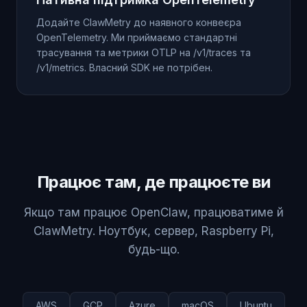
Додайте ClawMetry до наявного конвеєра
OpenTelemetry. Ми приймаємо стандартні
трасування та метрики OTLP на /v1/traces та
/v1/metrics. Власний SDK не потрібен.
Працює там, де працюєте ви
Якщо там працює OpenClaw, працюватиме й
ClawMetry. Ноутбук, сервер, Raspberry Pi,
будь-що.
AWS
GCP
Azure
macOS
Ubuntu