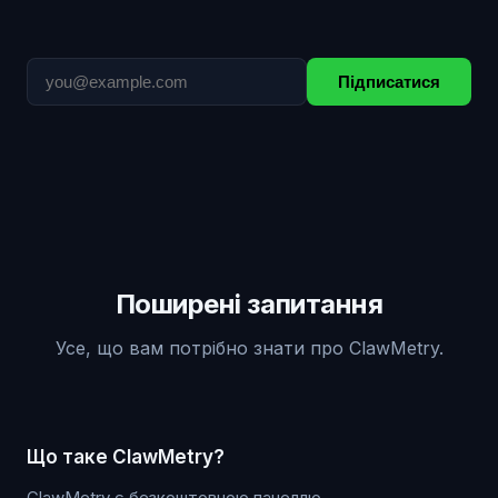
Підписатися
Поширені запитання
Усе, що вам потрібно знати про ClawMetry.
Що таке ClawMetry?
ClawMetry є безкоштовною панеллю