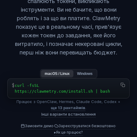
спалюють токени, викликають
інструменти. Ви не бачите, що вони
роблять і за що ви платите. ClawMetry
показує це в реальному часі, прив'язує
кожен токен до завдання, яке його
витратило, і позначає некеровані цикли,
перш ніж вони перевищать бюджет.
macOS / Linux
Windows
$
curl -fsSL
https://clawmetry.com/install.sh | bash
Працює з OpenClaw, Hermes, Claude Code, Codex +
ще 13 рантаймів
.
Інші варіанти встановлення
Замовити демо
Зареєструватися безкоштовно
·
·
▸
Як це працює?