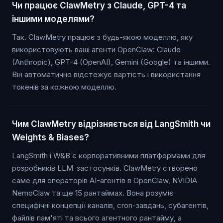
Чи працює ClawMetry з Claude, GPT-4 та
іншими моделями?
Так. ClawMetry працює з будь-якою моделлю, яку
використовують ваші агенти OpenClaw: Claude
(Anthropic), GPT-4 (OpenAI), Gemini (Google) та іншими.
Він автоматично відстежує вартість і використання
токенів за кожною моделлю.
Чим ClawMetry відрізняється від LangSmith чи
Weights & Biases?
LangSmith і W&B є корпоративними платформами для
розробників LLM-застосунків. ClawMetry створено
саме для операторів AI-агентів в OpenClaw, NVIDIA
NemoClaw та ще 15 рантаймах. Вона розуміє
специфічні концепції каналів, cron-завдань, субагентів,
файлів пам'яті та всього агентного рантайму, а