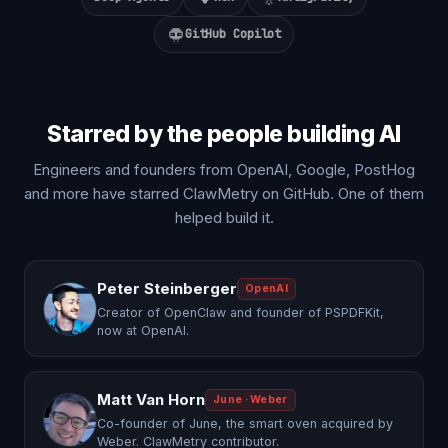
GitHub Copilot
Starred by the people building AI
Engineers and founders from OpenAI, Google, PostHog
and more have starred ClawMetry on GitHub. One of them
helped build it.
Peter Steinberger
OpenAI
Creator of OpenClaw and founder of PSPDFKit,
now at OpenAI.
Matt Van Horn
June · Weber
Co-founder of June, the smart oven acquired by
Weber. ClawMetry contributor.