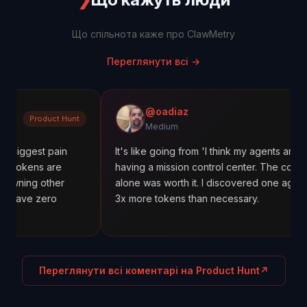
Що спільнота каже про ClawMetry
Переглянути всі
→
@oadiaz
t Hunt
Medium
Medium
ain
It's like going from 'I think my agents are working' to
re
having a mission control center. The cost tracking
her
alone was worth it. I discovered one agent was using
o
3x more tokens than necessary.
Переглянути всі коментарі на Product Hunt
↗