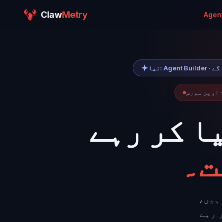
Claw
Metry
Agent
 گے
· اوپن سورس
ا کر رہے
ت۔
ہیں،
 رہے