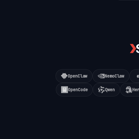
❯
OpenClaw
NemoClaw
OpenCode
Qwen
He