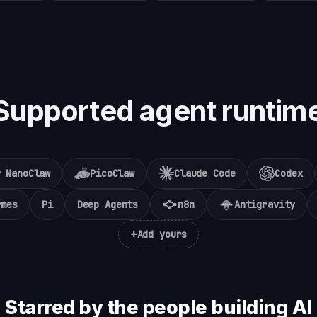
Supported agent runtim
NanoClaw
PicoClaw
Claude Code
Codex
rmes
Pi
Deep Agents
n8n
Antigravity
+
Add yours
Starred by the people building AI