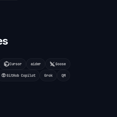
es
Cursor
aider
Goose
GitHub Copilot
Grok
QM