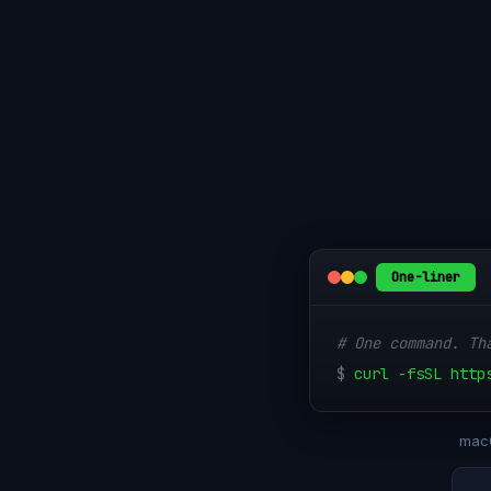
One-liner
# One command. Th
$
curl -fsSL http
macO