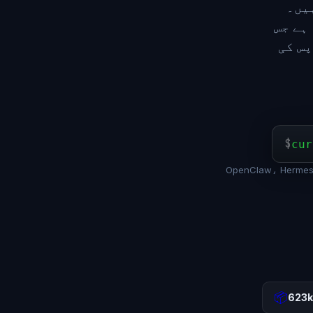
آپ کو
ہے جس
پس کی
$
cur
📦
623k