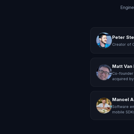
Engine
Peter St
Creator of 
Matt Van
Co-founder 
acquired by
Manoel A
Software en
mobile SDKs