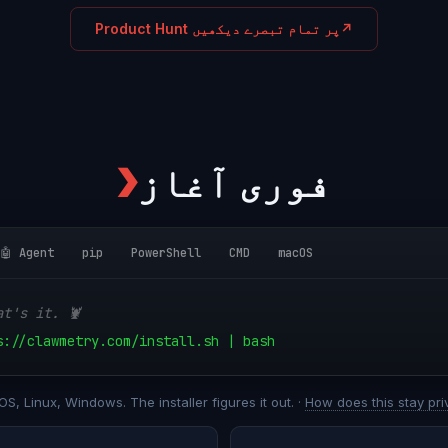
↗
Product Hunt پر تمام تبصرے دیکھیں
فوری آغاز
❯
🤖 Agent
pip
PowerShell
CMD
macOS
at's it. 🦞
s://clawmetry.com/install.sh | bash
S, Linux, Windows. The installer figures it out. ·
How does this stay pri