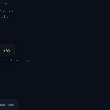
ریئل ٹ
نے اسے
ash
مزید انسٹال اختیا
duct Hunt