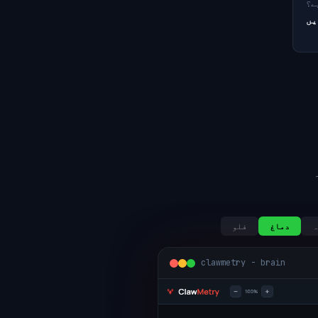
ے؟
یں
ہ
دماغ
فلو
clawmetry - brain