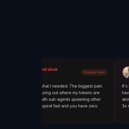
ola Kondratiuk
@oadiaz
Product Hunt
uct Hunt
Medium
 exactly what I needed. The biggest pain
It's like going fr
been figuring out where my tokens are
having a mission 
ecially with sub-agents spawning other
alone was worth i
, costs spiral fast and you have zero
3x more tokens t