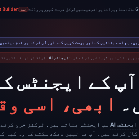
G
بلاگ
دستاویزات
ڈیوائس
قیمتیں
لوکل فرسٹ کیوں
پروڈکٹ
 Builder
نیا
جنٹ کی وضاحت کریں، ہم اسے بنائیں گے اور ہوسٹ کریں گے، اور آپ اس کا ہر قدم دیکھیں
زرویبلٹی اور گورننس، اس کے لیے:
AI ایجنٹس
· اینڈ ٹو اینڈ انکرپٹڈ 
آپ کے ایجنٹس کی
۔
ابھی، اسی وق
AI ایجنٹس
سب ایجنٹس بناتے ہیں، ٹوکنز خرچ کرتے 
کال کرتے ہیں۔ آپ یہ نہیں دیکھ سکتے کہ وہ کیا کر