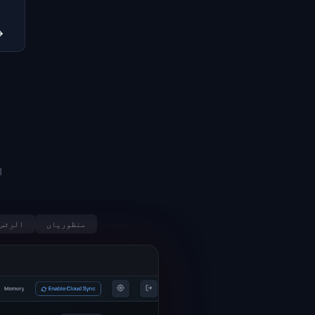
→
ا
منظوریاں
الرٹس