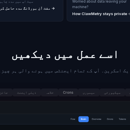
Worried about data leaving your
سیٹ اپ میں مدد چاہی
machine?
→
مفت آن بورڈنگ مدد حاصل کر
How ClawMetry stays private 
اسے عمل میں دیکھیں
یک اسکرین۔ آپ کے تمام ایجنٹس میں ہونے والی ہر چیز۔
سیکیورٹی
میموری
Crons
خلاصہ
ذیلی ایجنٹ
جائز