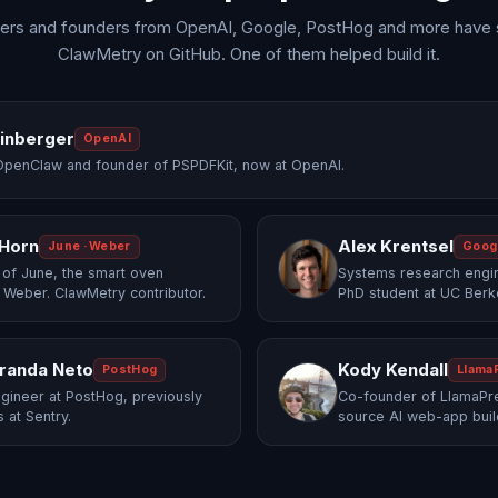
ers and founders from OpenAI, Google, PostHog and more have 
ClawMetry on GitHub. One of them helped build it.
einberger
OpenAI
OpenClaw and founder of PSPDFKit, now at OpenAI.
 Horn
Alex Krentsel
June · Weber
Goog
of June, the smart oven
Systems research engi
 Weber. ClawMetry contributor.
PhD student at UC Berk
randa Neto
Kody Kendall
PostHog
Llama
gineer at PostHog, previously
Co-founder of LlamaPre
 at Sentry.
source AI web-app buil