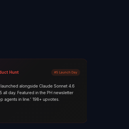
Mayank Jain
#5 Launch Day
LinkedIn
gside Claude Sonnet 4.6
What are your AI agents actuall
ured in the PH newsletter
scenes? Most builders don't kn
e.' 198+ upvotes.
everything works. But hope is no
ClawMetry.