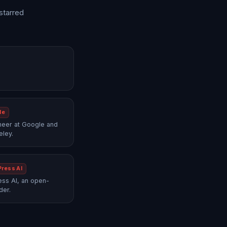
starred
le
neer at Google and
eley.
Press AI
ss AI, an open-
der.