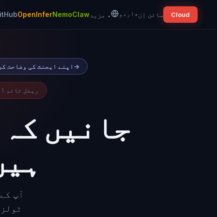
▾
اردو
سائن اِن
NemoClaw
OpenInfer
itHub
▾
مزید
Cloud
→
نیا: Agent Builder · اپنے ای
ریئل ٹائم آب
جانیں کہ 
ہیں
آپ کے
ٹولز 