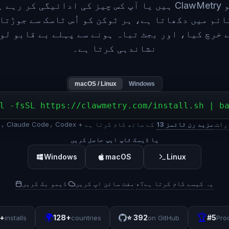
ہیں یا آپ کس چیز کی ادائیگی کر رہے ہیں۔ ClawMetry 
ائم میں دکھاتا ہے، ہر ٹوکن کو اُس ٹاسک سے جوڑتا 
 خرچ کیا، اور بجٹ تباہ ہونے سے پہلے بے قابو لو
نشاندہی کرتا ہے۔
macOS / Linux
Windows
l -fsSL https://clawmetry.com/install.sh | b
رات
.
13 مزید رن ٹائمز
OpenClaw، Hermes، Claude Code، Codex + کے ساتھ کام کرتا ہے
یا ڈیسک ٹاپ ایپ حاصل کریں
Windows
macOS
Linux
یہ کیسے کام کرتا ہے؟
▸
مفت سائن اپ کریں
ڈیمو بک کریں
·
·
🌍
🏆
+
128+
⭐
392
#5
installs
countries
on GitHub
Pro