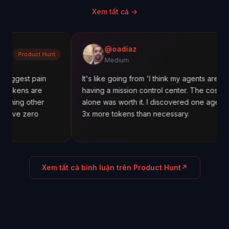
Xem tất cả
→
@oadiaz
 Hunt
Medium
Medium
in
It's like going from 'I think my agents are working' to
e
having a mission control center. The cost tracking
er
alone was worth it. I discovered one agent was using
3x more tokens than necessary.
Xem tất cả bình luận trên Product Hunt
↗