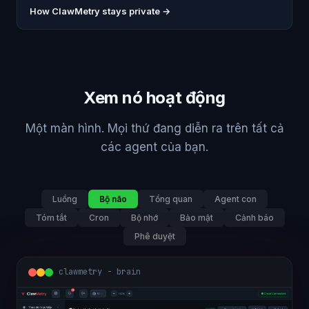
How ClawMetry stays private →
Xem nó hoạt động
Một màn hình. Mọi thứ đang diễn ra trên tất cả
các agent của bạn.
Luồng
Bộ não
Tổng quan
Agent con
Tóm tắt
Cron
Bộ nhớ
Bảo mật
Cảnh báo
Phê duyệt
clawmetry - overview