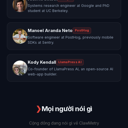
Systems research engineer at Google and PhD
student at UC Berkeley.
Manoel Aranda Neto
PostHog
Software engineer at PostHog, previously mobile
SDKs at Sentry.
Kody Kendall
LlamaPress AI
Co-founder of LlamaPress AI, an open-source AI
web-app builder.
❯
Mọi người nói gì
Cộng đồng đang nói gì về ClawMetry