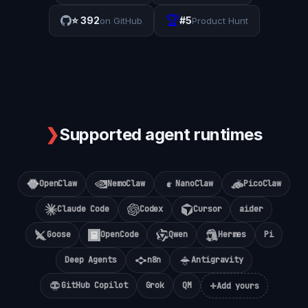
🏆
⭐
392
#5
on GitHub
Product Hunt
❯
Supported agent runtimes
OpenClaw
NemoClaw
NanoClaw
PicoClaw
Claude Code
Codex
Cursor
aider
Goose
OpenCode
Qwen
Hermes
Pi
Deep Agents
n8n
Antigravity
+
GitHub Copilot
Grok
QM
Add yours