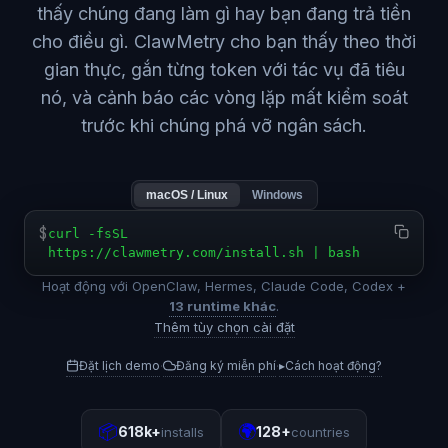
thấy chúng đang làm gì hay bạn đang trả tiền
cho điều gì. ClawMetry cho bạn thấy theo thời
gian thực, gắn từng token với tác vụ đã tiêu
nó, và cảnh báo các vòng lặp mất kiểm soát
trước khi chúng phá vỡ ngân sách.
macOS / Linux
Windows
$
curl -fsSL
https://clawmetry.com/install.sh | bash
Hoạt động với OpenClaw, Hermes, Claude Code, Codex +
13 runtime khác
.
Thêm tùy chọn cài đặt
Đặt lịch demo
Đăng ký miễn phí
▸
Cách hoạt động?
·
·
📦
🌍
618k+
128+
installs
countries