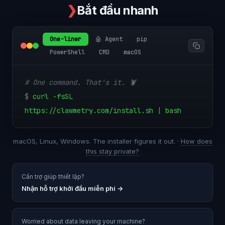
❯
Bắt đầu nhanh
One-liner
🤖 Agent
pip
PowerShell
CMD
macOS
# One command. That's it. 🦞
$
curl -fsSL
https://clawmetry.com/install.sh | bash
macOS, Linux, Windows. The installer figures it out. ·
How does
this stay private?
Cần trợ giúp thiết lập?
Nhận hỗ trợ khởi đầu miễn phí
→
Worried about data leaving your machine?