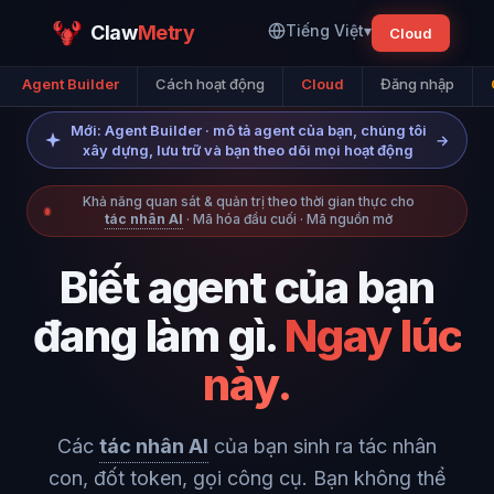
Claw
Metry
Tiếng Việt
▾
Cloud
Agent Builder
Cách hoạt động
Cloud
Đăng nhập
Mới: Agent Builder · mô tả agent của bạn, chúng tôi
→
xây dựng, lưu trữ và bạn theo dõi mọi hoạt động
Khả năng quan sát & quản trị theo thời gian thực cho
tác nhân AI
· Mã hóa đầu cuối · Mã nguồn mở
Biết agent của bạn
đang làm gì.
Ngay lúc
này.
Các
tác nhân AI
của bạn sinh ra tác nhân
con, đốt token, gọi công cụ. Bạn không thể