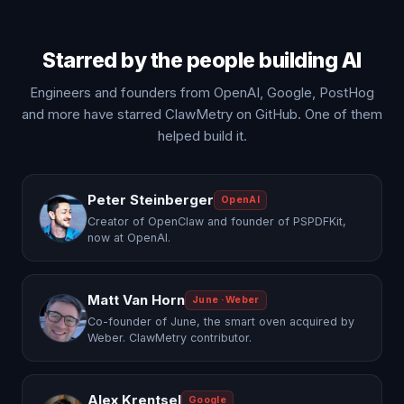
Starred by the people building AI
Engineers and founders from OpenAI, Google, PostHog
and more have starred ClawMetry on GitHub. One of them
helped build it.
Peter Steinberger
OpenAI
Creator of OpenClaw and founder of PSPDFKit,
now at OpenAI.
Matt Van Horn
June · Weber
Co-founder of June, the smart oven acquired by
Weber. ClawMetry contributor.
Alex Krentsel
Google