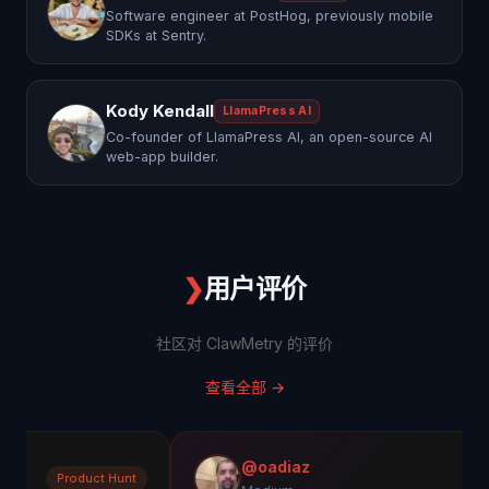
Software engineer at PostHog, previously mobile
SDKs at Sentry.
Kody Kendall
LlamaPress AI
Co-founder of LlamaPress AI, an open-source AI
web-app builder.
❯
用户评价
社区对 ClawMetry 的评价
查看全部
→
@oadiaz
duct Hunt
Mediu