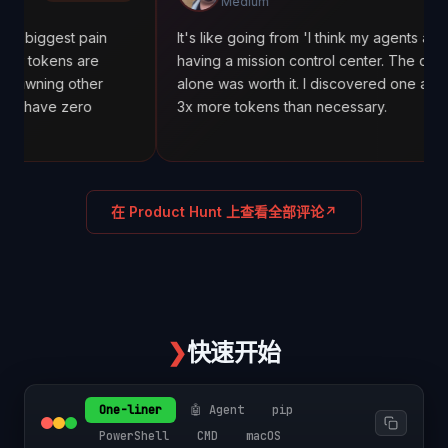
Medium
t pain
It's like going from 'I think my agents are working' t
s are
having a mission control center. The cost tracking
other
alone was worth it. I discovered one agent was usi
zero
3x more tokens than necessary.
在 Product Hunt 上查看全部评论
↗
❯
快速开始
One-liner
🤖 Agent
pip
PowerShell
CMD
macOS