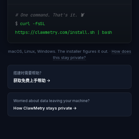
# One command. That's it. 🦞
$
curl -fsSL
https://clawmetry.com/install.sh | bash
macOS, Linux, Windows. The installer figures it out. ·
How does
this stay private?
搭建时需要帮助？
获取免费上手帮助
→
Worried about data leaving your machine?
How ClawMetry stays private →