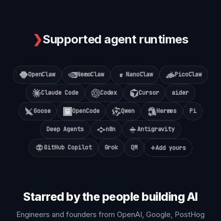
❯
Supported agent runtimes
OpenClaw
NemoClaw
NanoClaw
PicoClaw
Claude Code
Codex
Cursor
aider
Goose
OpenCode
Qwen
Hermes
Pi
Deep Agents
n8n
Antigravity
+
GitHub Copilot
Grok
QM
Add yours
Starred by the people building AI
Engineers and founders from OpenAI, Google, PostHog