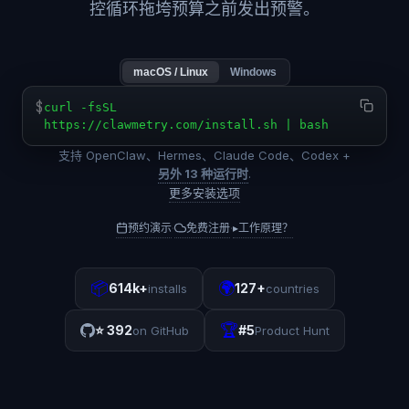
控循环拖垮预算之前发出预警。
macOS / Linux
Windows
$
curl -fsSL
https://clawmetry.com/install.sh | bash
支持 OpenClaw、Hermes、Claude Code、Codex +
另外 13 种运行时
.
更多安装选项
预约演示
免费注册
▸
工作原理？
·
·
📦
🌍
614k+
127+
installs
countries
🏆
⭐
392
#5
on GitHub
Product Hunt