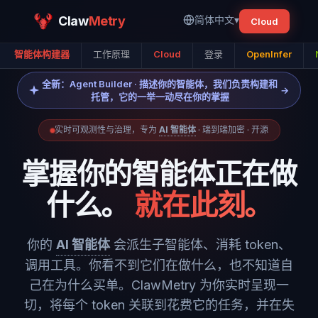
Claw
Metry
简体中文
▾
Cloud
智能体构建器
工作原理
Cloud
登录
OpenInfer
全新：Agent Builder · 描述你的智能体，我们负责构建和
→
托管，它的一举一动尽在你的掌握
实时可观测性与治理，专为
AI 智能体
· 端到端加密 · 开源
掌握你的智能体正在做
什么。
就在此刻。
你的
AI 智能体
会派生子智能体、消耗 token、
调用工具。你看不到它们在做什么，也不知道自
己在为什么买单。ClawMetry 为你实时呈现一
切，将每个 token 关联到花费它的任务，并在失