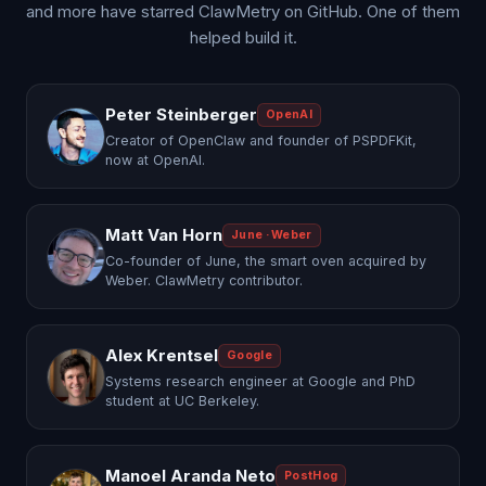
and more have starred ClawMetry on GitHub. One of them
helped build it.
Peter Steinberger
OpenAI
Creator of OpenClaw and founder of PSPDFKit,
now at OpenAI.
Matt Van Horn
June · Weber
Co-founder of June, the smart oven acquired by
Weber. ClawMetry contributor.
Alex Krentsel
Google
Systems research engineer at Google and PhD
student at UC Berkeley.
Manoel Aranda Neto
PostHog