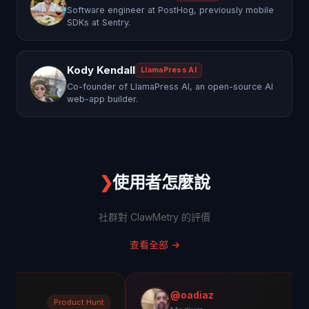
Software engineer at PostHog, previously mobile
SDKs at Sentry.
Kody Kendall
LlamaPress AI
Co-founder of LlamaPress AI, an open-source AI
web-app builder.
❯
使用者怎麼說
社群對 ClawMetry 的評價
查看全部
→
@oadiaz
Product Hunt
M