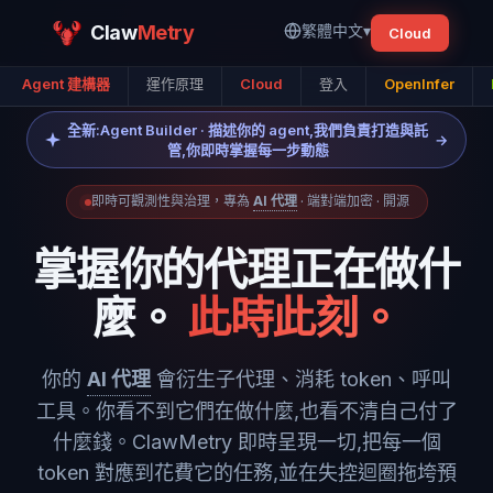
Claw
Metry
繁體中文
▾
Cloud
Agent 建構器
運作原理
Cloud
登入
OpenInfer
全新:Agent Builder · 描述你的 agent,我們負責打造與託
→
管,你即時掌握每一步動態
即時可觀測性與治理，專為
AI 代理
· 端對端加密 · 開源
掌握你的代理正在做什
麼。
此時此刻。
你的
AI 代理
會衍生子代理、消耗 token、呼叫
工具。你看不到它們在做什麼,也看不清自己付了
什麼錢。ClawMetry 即時呈現一切,把每一個
token 對應到花費它的任務,並在失控迴圈拖垮預