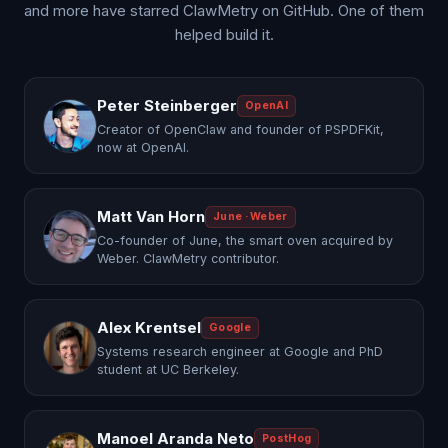
and more have starred ClawMetry on GitHub. One of them
helped build it.
Peter Steinberger
OpenAI
Creator of OpenClaw and founder of PSPDFKit,
now at OpenAI.
Matt Van Horn
June · Weber
Co-founder of June, the smart oven acquired by
Weber. ClawMetry contributor.
Alex Krentsel
Google
Systems research engineer at Google and PhD
student at UC Berkeley.
Manoel Aranda Neto
PostHog