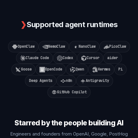
❯
Supported agent runtimes
OpenClaw
NemoClaw
NanoClaw
PicoClaw
Claude Code
Codex
Cursor
aider
Goose
OpenCode
Qwen
Hermes
Pi
Deep Agents
n8n
Antigravity
GitHub Copilot
Starred by the people building AI
Engineers and founders from OpenAI, Google, PostHog