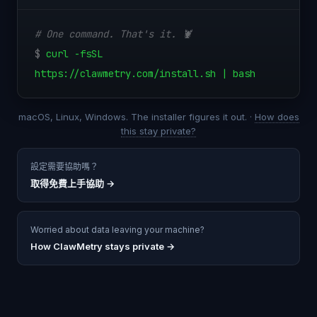
# One command. That's it. 🦞
$
curl -fsSL
https://clawmetry.com/install.sh | bash
macOS, Linux, Windows. The installer figures it out. ·
How does
this stay private?
設定需要協助嗎？
取得免費上手協助
→
Worried about data leaving your machine?
How ClawMetry stays private →