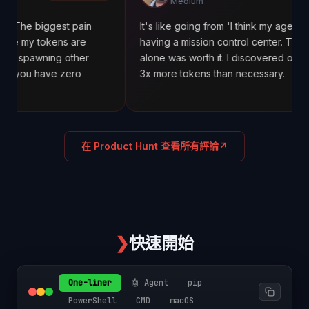
Medium
ggest pain
It's like going from 'I think my agents are workin
okens are
having a mission control center. The cost tracki
ing other
alone was worth it. I discovered one agent was
ave zero
3x more tokens than necessary.
在 Product Hunt 查看所有評論
↗
❯
快速開始
One-liner
🤖 Agent
pip
PowerShell
CMD
macOS