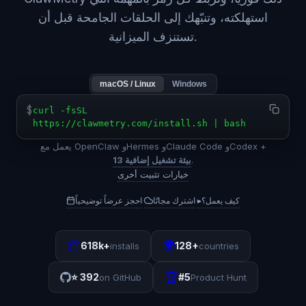
استهلكته، وتنبّهك إلى الحلقات الجامحة قبل أن
تستنزف الميزانية.
macOS / Linux
Windows
$
curl -fsSL
https://clawmetry.com/install.sh | bash
يعمل مع OpenClaw وHermes وClaude Code وCodex +
.
13 بيئة تشغيل إضافية
خيارات تثبيت أخرى
كيف يعمل؟
▸
اشترك مجانًا
احجز عرضاً توضيحياً
·
·
📦
🌍
618k+
128+
installs
countries
🏆
⭐
392
#5
on GitHub
Product Hunt