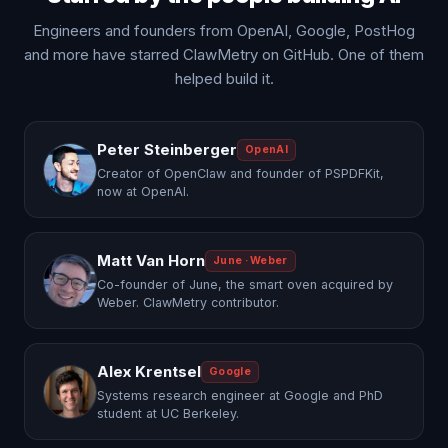
Engineers and founders from OpenAI, Google, PostHog
and more have starred ClawMetry on GitHub. One of them
helped build it.
Peter Steinberger
OpenAI
Creator of OpenClaw and founder of PSPDFKit,
now at OpenAI.
Matt Van Horn
June · Weber
Co-founder of June, the smart oven acquired by
Weber. ClawMetry contributor.
Alex Krentsel
Google
Systems research engineer at Google and PhD
student at UC Berkeley.