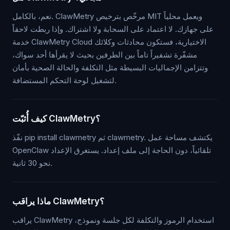
نعم، بالكامل. ClawMetry مرخّص بترخيص MIT ويعمل محلياً
على جهازك. لا اعتماد على السحابة ولا اشتراك. وإذا ربطت لاحقاً
خدمة ClawMetry Cloud الاختيارية، فستكون محادثات وكلائك
مشفّرة تشفيراً تاماً بين الطرفين بحيث لا يقرأها أحد سواك،
وتتزامن الإجماليات البسيطة مثل التكلفة والحالة الصحية بأمان
لتشغيل لوحة التحكم المستضافة.
كيف أُثبّت ClawMetry؟
نفّذ pip install clawmetry ثم clawmetry. يكتشف مساحة عمل
OpenClaw تلقائياً، دون الحاجة إلى ملف إعداد. يستغرق الإعداد
نحو 30 ثانية.
ماذا يراقب ClawMetry؟
يراقب ClawMetry استخدام الرموز والتكلفة لكل جلسة ونموذج،