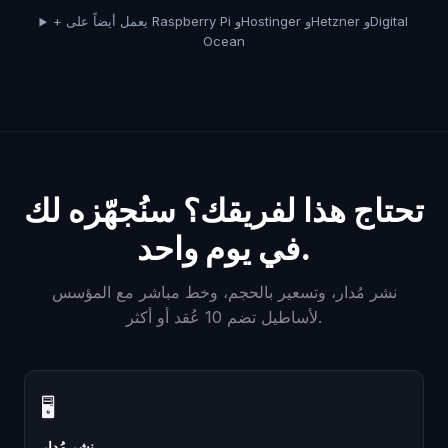
+ يعمل أيضاً على Raspberry Pi وHostinger وHetzner وDigital
Ocean
تحتاج هذا لفريقك؟ سنُجهّزه لك
في يوم واحد.
نشر مُدار، وتسعير بالحجم، وخط مباشر مع المؤسس
لأساطيل تضم 10 عُقد أو أكثر.
🖥
نشر مُدار