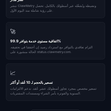
ننشر ClawMetry ونضبطه ونُشغّله عبر أسطولك بالكامل. تحصل
على رؤية شاملة منذ اليوم الأول.
🚀
اتفاقية مستوى خدمة بتوافر 99.9%
التزام تعاقدي بالتوافر مع استرداد رصيد إن أخفقنا في تحقيقه.
الحالة منشورة على status.clawmetry.com.
📈
تسعير بالحجم لـ 10 عُقد أو أكثر
تسعير مخصص بمجرد تجاوز أسطولك عشر عُقد. ندعم الالتزامات
السنوية والفوترة بأمر الشراء ومستندات المشتريات.