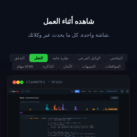
شاهده أثناء العمل
شاشة واحدة. كل ما يحدث عبر وكلائك.
الملخص
الوكيل الفرعي
نظرة عامة
العقل
التدفق
الموافقات
التنبيهات
الأمان
الذاكرة
مهام cron
clawmetry - brain