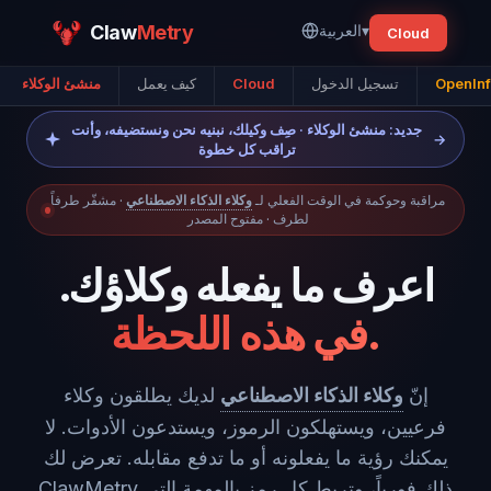
▾
العربية
Metry
Claw
Cloud
OpenInf
تسجيل الدخول
Cloud
كيف يعمل
منشئ الوكلاء
جديد: منشئ الوكلاء · صِف وكيلك، نبنيه نحن ونستضيفه، وأنت
→
تراقب كل خطوة
مراقبة وحوكمة في الوقت الفعلي لـ
وكلاء الذكاء الاصطناعي
· مشفّر طرفاً
لطرف · مفتوح المصدر
اعرف ما يفعله وكلاؤك.
في هذه اللحظة.
إنّ
وكلاء الذكاء الاصطناعي
لديك يطلقون وكلاء
فرعيين، ويستهلكون الرموز، ويستدعون الأدوات. لا
يمكنك رؤية ما يفعلونه أو ما تدفع مقابله. تعرض لك
ClawMetry ذلك فورياً، وتربط كل رمز بالمهمة التي