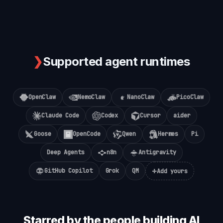
❯
Supported agent runtimes
OpenClaw
NemoClaw
NanoClaw
PicoClaw
Claude Code
Codex
Cursor
aider
Goose
OpenCode
Qwen
Hermes
Pi
Deep Agents
n8n
Antigravity
+
GitHub Copilot
Grok
QM
Add yours
Starred by the people building AI