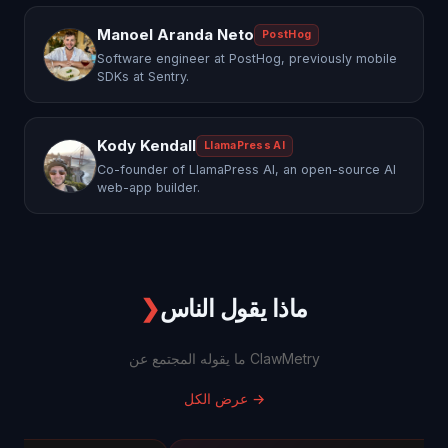
Manoel Aranda Neto
PostHog
Software engineer at PostHog, previously mobile
SDKs at Sentry.
Kody Kendall
LlamaPress AI
Co-founder of LlamaPress AI, an open-source AI
web-app builder.
ماذا يقول الناس
❯
ما يقوله المجتمع عن ClawMetry
→
عرض الكل