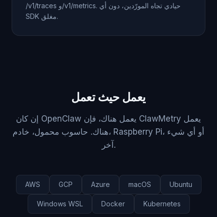
‎/v1/traces‎ و‎/v1/metrics‎. حيادي تجاه المورّدين، دون أي
SDK مغلق.
يعمل حيث تعمل
إن كان OpenClaw يعمل هناك، فإن ClawMetry يعمل
هناك. حاسوب محمول، خادم، Raspberry Pi، أو أي شيء
آخر.
AWS
GCP
Azure
macOS
Ubuntu
Windows WSL
Docker
Kubernetes