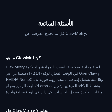
الأسئلة الشائعة
كل ما تحتاج معرفته عن ClawMetry.
ما هو ClawMetry؟
ClawMetry لوحة مجانية ومفتوحة المصدر للمراقبة والحوكمة
في الوقت الفعلي لوكلاء الذكاء الاصطناعي عبر OpenClaw و
NVIDIA NemoClaw و15 بيئة تشغيل إضافية. تمنحك رؤية فورية
لتكاليف الرموز ومهام cron ونشاط الوكلاء الفرعيين وتغييرات
ملفات الذاكرة وسجل الجلسات، كل ذلك في لوحة محلية واحدة.
هل ClawMetry مجاني؟