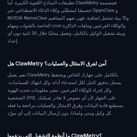
تطبيقات النماذج اللغوية الكبيرة. أما ClawMetry فمصممة
خصيصًا لمشغّلي وكلاء الذكاء الاصطناعي عبر OpenClaw و
NVIDIA NemoClaw و15 بيئة تشغيل إضافية. فهي تفهم المفاهيم
الخاصة بالقنوات ومهام cron والوكلاء الفرعيين وملفات الذاكرة
وبيئة تشغيل الوكيل بالكامل، وتعمل محليًا خلال 30 ثانية دون أي
إعداد.
هل ClawMetry آمن لفرق الامتثال والعمليات؟
نعم. يعمل ClawMetry بالكامل على جهازك الخاص ويحتفظ
بسجل تدقيق كامل لكل استدعاء أداة، وكل انتهاك للسياسات،
وكل إجراء للوكلاء الفرعيين. تبقى معلومات تحديد الهوية
الشخصية (PII) على الجهاز لأن أي نصوص لا تغادر شبكتك.
يستطيع قادة البيانات وفرق الامتثال والعمليات مراجعة ما فعله
كل وكيل ومتى ولماذا، دون إرسال البيانات إلى أي مورّد.
ما أنظمة التشغيل التي يدعمها ClawMetry؟