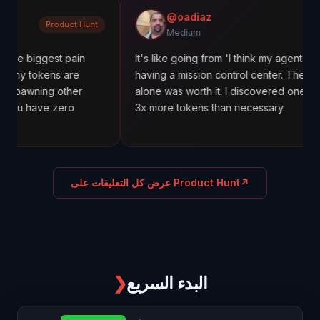
@oadiaz
Product Hunt
Med
Medium
est pain
It's like going from 'I think my agents are working'
ens are
having a mission control center. The cost tracking
g other
alone was worth it. I discovered one agent was u
e zero
3x more tokens than necessary.
↗
عرض كل التعليقات على Product Hunt
البدء السريع
❯