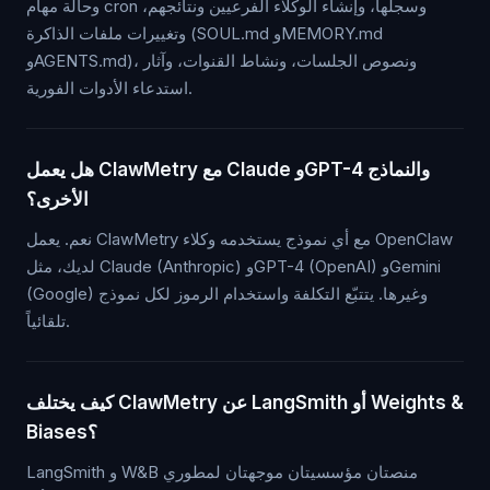
وحالة مهام cron وسجلها، وإنشاء الوكلاء الفرعيين ونتائجهم،
وتغييرات ملفات الذاكرة (SOUL.md وMEMORY.md
وAGENTS.md)، ونصوص الجلسات، ونشاط القنوات، وآثار
استدعاء الأدوات الفورية.
هل يعمل ClawMetry مع Claude وGPT-4 والنماذج
الأخرى؟
نعم. يعمل ClawMetry مع أي نموذج يستخدمه وكلاء OpenClaw
لديك، مثل Claude (Anthropic) وGPT-4 (OpenAI) وGemini
(Google) وغيرها. يتتبّع التكلفة واستخدام الرموز لكل نموذج
تلقائياً.
كيف يختلف ClawMetry عن LangSmith أو Weights &
Biases؟
LangSmith و W&B منصتان مؤسسيتان موجهتان لمطوري