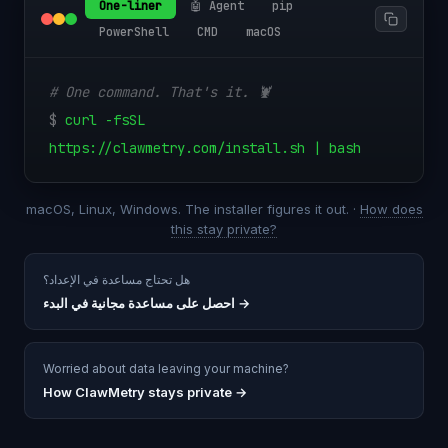
One-liner
🤖 Agent
pip
PowerShell
CMD
macOS
# One command. That's it. 🦞
$
curl -fsSL
https://clawmetry.com/install.sh | bash
macOS, Linux, Windows. The installer figures it out. ·
How does
this stay private?
هل تحتاج مساعدة في الإعداد؟
→
احصل على مساعدة مجانية في البدء
Worried about data leaving your machine?
How ClawMetry stays private →