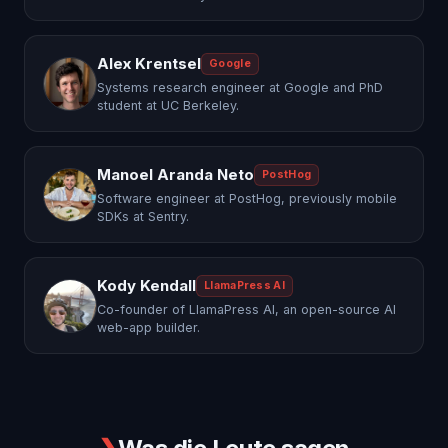
Alex Krentsel
Google
Systems research engineer at Google and PhD
student at UC Berkeley.
Manoel Aranda Neto
PostHog
Software engineer at PostHog, previously mobile
SDKs at Sentry.
Kody Kendall
LlamaPress AI
Co-founder of LlamaPress AI, an open-source AI
web-app builder.