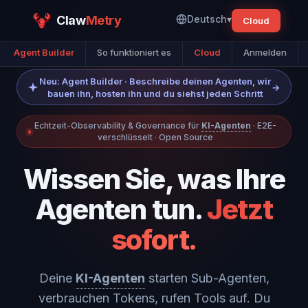
Claw
Metry
Deutsch
▾
Cloud
Agent Builder
So funktioniert es
Cloud
Anmelden
Neu: Agent Builder · Beschreibe deinen Agenten, wir
→
bauen ihn, hosten ihn und du siehst jeden Schritt
Echtzeit-Observability & Governance für
KI-Agenten
· E2E-
verschlüsselt · Open Source
Wissen Sie, was Ihre
Agenten tun.
Jetzt
sofort.
Deine
KI-Agenten
starten Sub-Agenten,
verbrauchen Tokens, rufen Tools auf. Du