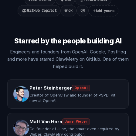
+
GitHub Copilot
Grok
QM
Add yours
Starred by the people building AI
Engineers and founders from OpenAI, Google, PostHog
and more have starred ClawMetry on GitHub. One of them
helped build it.
Peter Steinberger
OpenAI
Creator of OpenClaw and founder of PSPDFKit,
now at OpenAI.
Matt Van Horn
June · Weber
Co-founder of June, the smart oven acquired by
Weber. ClawMetry contributor.