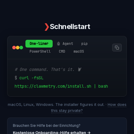
❯
Schnellstart
One-liner
🤖 Agent
pip
PowerShell
CMD
macOS
# One command. That's it. 🦞
$
curl -fsSL
https://clawmetry.com/install.sh | bash
macOS, Linux, Windows. The installer figures it out. ·
How does
this stay private?
Brauchen Sie Hilfe bei der Einrichtung?
Kostenlose Onboarding-Hilfe erhalten
→