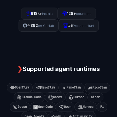
📦
🌍
618k+
128+
installs
countries
🏆
⭐
392
#5
on GitHub
Product Hunt
❯
Supported agent runtimes
OpenClaw
NemoClaw
NanoClaw
PicoClaw
Claude Code
Codex
Cursor
aider
Goose
OpenCode
Qwen
Hermes
Pi
Deep Agents
n8n
Antigravity