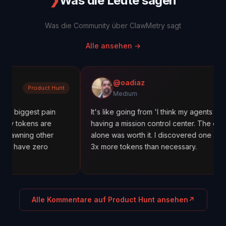
❯
Was die Leute sagen
Was die Community über ClawMetry sagt
Alle ansehen
→
@oadiaz
duct Hunt
Mediu
Medium
t pain
It's like going from 'I think my agents are working' t
 are
having a mission control center. The cost tracking
other
alone was worth it. I discovered one agent was usin
ero
3x more tokens than necessary.
Alle Kommentare auf Product Hunt ansehen
↗