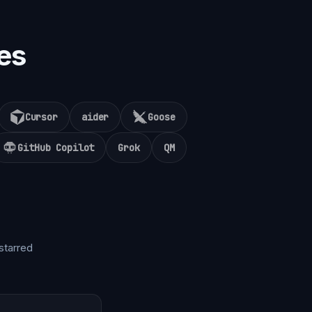
es
Cursor
aider
Goose
GitHub Copilot
Grok
QM
starred