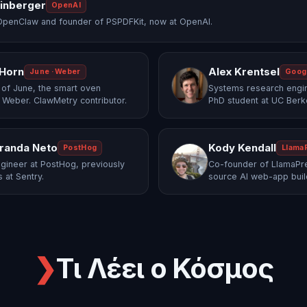
einberger
OpenAI
OpenClaw and founder of PSPDFKit, now at OpenAI.
 Horn
Alex Krentsel
June · Weber
Goog
of June, the smart oven
Systems research engi
 Weber. ClawMetry contributor.
PhD student at UC Berk
randa Neto
Kody Kendall
PostHog
Llama
gineer at PostHog, previously
Co-founder of LlamaPre
 at Sentry.
source AI web-app buil
❯
Τι Λέει ο Κόσμος