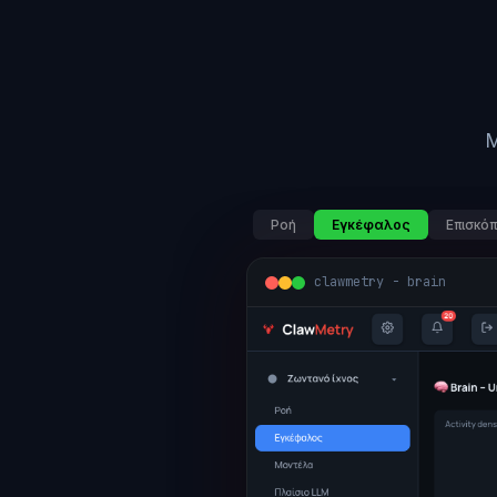
Μ
Ροή
Εγκέφαλος
Επισκό
clawmetry - brain