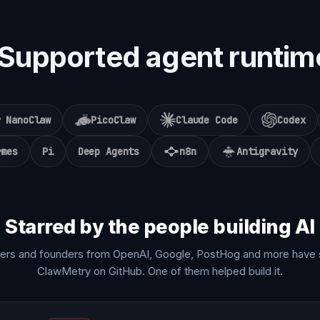
Supported agent runtim
NanoClaw
PicoClaw
Claude Code
Codex
rmes
Pi
Deep Agents
n8n
Antigravity
Starred by the people building AI
ers and founders from OpenAI, Google, PostHog and more have 
ClawMetry on GitHub. One of them helped build it.