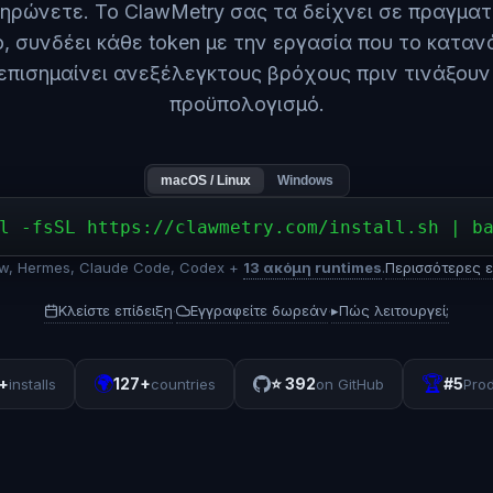
ηρώνετε. Το ClawMetry σας τα δείχνει σε πραγματ
, συνδέει κάθε token με την εργασία που το κατα
 επισημαίνει ανεξέλεγκτους βρόχους πριν τινάξουν
προϋπολογισμό.
macOS / Linux
Windows
l -fsSL https://clawmetry.com/install.sh | b
aw, Hermes, Claude Code, Codex +
13 ακόμη runtimes
.
Περισσότερες 
Κλείστε επίδειξη
Εγγραφείτε δωρεάν
▸
Πώς λειτουργεί;
·
·
🌍
🏆
+
127+
⭐
392
#5
installs
countries
on GitHub
Pro