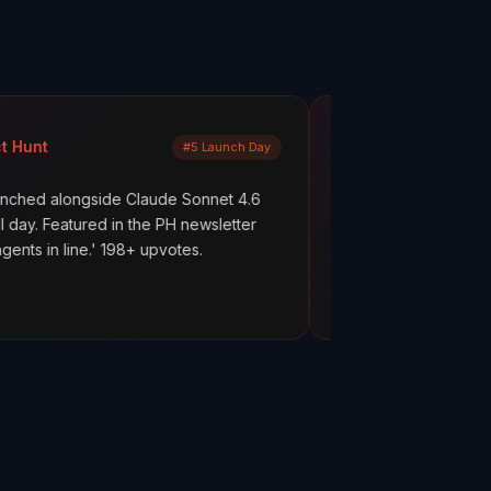
Mayank Jain
#5 Launch Day
LinkedIn
de Claude Sonnet 4.6
What are your AI agents actually do
 in the PH newsletter
scenes? Most builders don't know. 
 198+ upvotes.
everything works. But hope is not ob
ClawMetry.