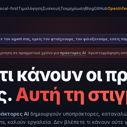
local-first
Τιμολόγηση
Συσκευή
Τεκμηρίωση
Blog
GitHub
OpenInfe
ψτε τον agent σας, εμείς τον φτιάχνουμε, τον φιλοξενούμε, εσείς 
ρνηση σε πραγματικό χρόνο για
πράκτορες AI
· Κρυπτογράφηση από 
τι κάνουν οι π
ς.
Αυτή τη στιγ
άκτορες AI
δημιουργούν υποπράκτορες, καταναλ
ns, καλούν εργαλεία. Δεν βλέπετε τι κάνουν ούτε γ