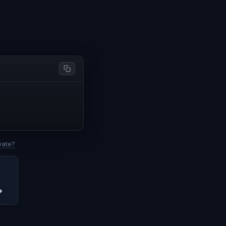
vate?
→