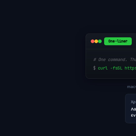
One-liner
# One command. Th
$
curl -fsSL http
macO
Χρ
Λά
έν