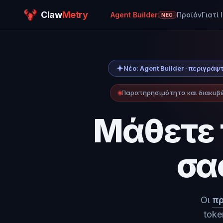
Claw
Metry
Agent Builder
Προϊόν
Γιατί 
ΝΈΟ
Νέο: Agent Builder · περιγρά
Παρατηρησιμότητα και διακυβέ
Μάθετε 
σα
Οι
πρ
toke