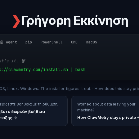
❯
Γρήγορη Εκκίνηση
🤖 Agent
pip
PowerShell
CMD
macOS
at's it. 🦞
s://clawmetry.com/install.sh | bash
S, Linux, Windows. The installer figures it out. ·
How does this stay pri
ειάζεστε βοήθεια με τη ρύθμιση;
Worried about data leaving your
machine?
βετε δωρεάν βοήθεια
How ClawMetry stays private 
ταξης
→