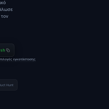
ικό
νάλωσε
 τον
ash
επιλογές εγκατάστασης
duct Hunt