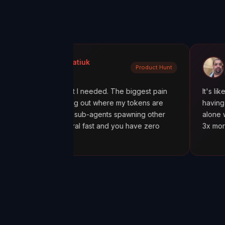
 Kondratiuk
@oadiaz
Product Hunt
 Hunt
Medium
ctly what I needed. The biggest pain
It's like going from '
n figuring out where my tokens are
having a mission cont
ally with sub-agents spawning other
alone was worth it. I
sts spiral fast and you have zero
3x more tokens than 