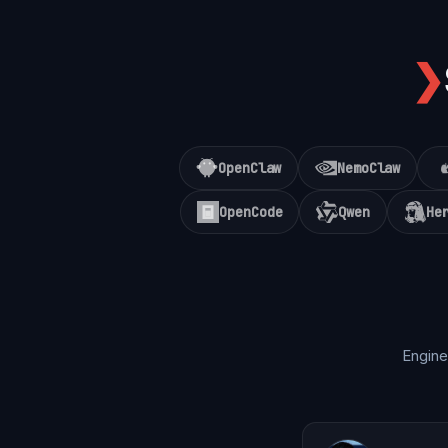
❯
OpenClaw
NemoClaw
OpenCode
Qwen
He
Engine