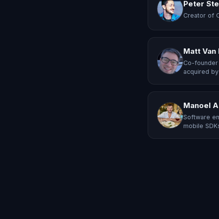
Peter St
Creator of 
Matt Van
Co-founder 
acquired by
Manoel A
Software en
mobile SDKs