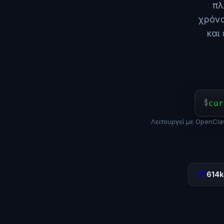
πλ
χρόνο
και
$
cur
Λειτουργεί με OpenCl
📦
614k