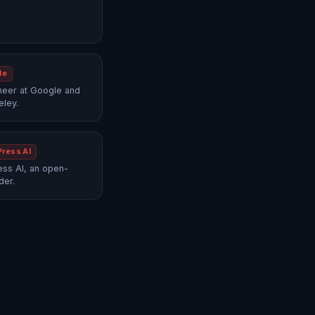
le
neer at Google and
eley.
Press AI
ss AI, an open-
der.