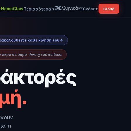
Ελληνικά
▾
r
NemoClaw
Σύνδεση
Περισσότερα
▾
Cloud
παρακολουθείτε κάθε κίνησή του
→
άκρο σε άκρο · Ανοιχτού κώδικα
ράκτορές
μή.
ώνουν
ια τι