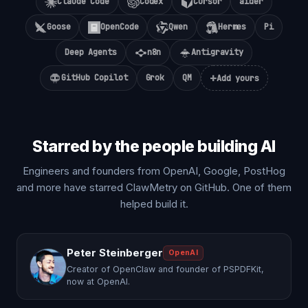
Claude Code
Codex
Cursor
aider
Goose
OpenCode
Qwen
Hermes
Pi
Deep Agents
n8n
Antigravity
+
GitHub Copilot
Grok
QM
Add yours
Starred by the people building AI
Engineers and founders from OpenAI, Google, PostHog
and more have starred ClawMetry on GitHub. One of them
helped build it.
Peter Steinberger
OpenAI
Creator of OpenClaw and founder of PSPDFKit,
now at OpenAI.