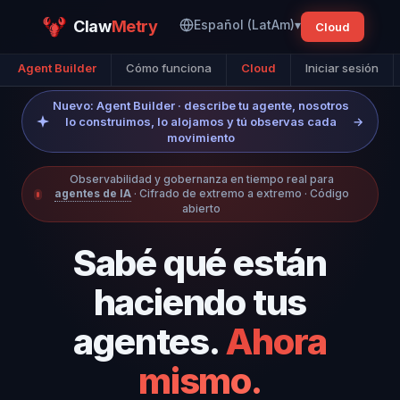
Claw
Metry
Español (LatAm)
▾
Cloud
Agent Builder
Cómo funciona
Cloud
Iniciar sesión
Nuevo: Agent Builder · describe tu agente, nosotros
lo construimos, lo alojamos y tú observas cada
→
movimiento
Observabilidad y gobernanza en tiempo real para
agentes de IA
· Cifrado de extremo a extremo · Código
abierto
Sabé qué están
haciendo tus
agentes.
Ahora
mismo.