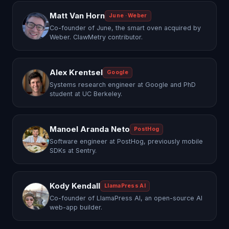
Matt Van Horn
June · Weber
Co-founder of June, the smart oven acquired by
Weber. ClawMetry contributor.
Alex Krentsel
Google
Systems research engineer at Google and PhD
student at UC Berkeley.
Manoel Aranda Neto
PostHog
Software engineer at PostHog, previously mobile
SDKs at Sentry.
Kody Kendall
LlamaPress AI
Co-founder of LlamaPress AI, an open-source AI
web-app builder.