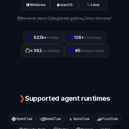
Windows
macOS
Linux
Reservar demo
Regístrate gratis
▸
¿Cómo funciona?
·
·
📦
🌍
623k+
128+
installs
countries
🏆
⭐
392
#5
on GitHub
Product Hunt
❯
Supported agent runtimes
OpenClaw
NemoClaw
NanoClaw
PicoClaw