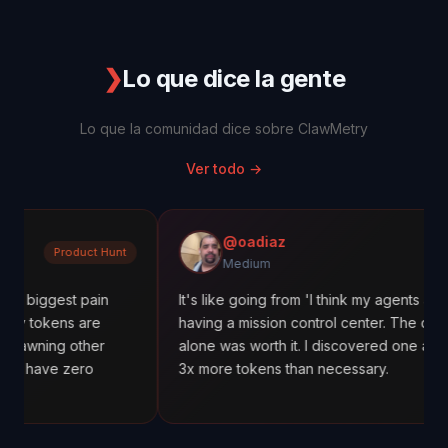
❯
Lo que dice la gente
Lo que la comunidad dice sobre ClawMetry
Ver todo
→
@oadiaz
duct Hunt
Mediu
Medium
 pain
It's like going from 'I think my agents are working' to
 are
having a mission control center. The cost tracking
other
alone was worth it. I discovered one agent was usin
ero
3x more tokens than necessary.