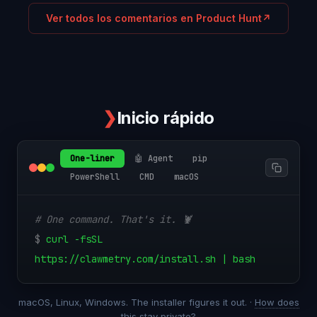
Ver todos los comentarios en Product Hunt
↗
❯
Inicio rápido
One-liner
🤖 Agent
pip
PowerShell
CMD
macOS
# One command. That's it. 🦞
$
curl -fsSL
https://clawmetry.com/install.sh | bash
macOS, Linux, Windows. The installer figures it out. ·
How does
this stay private?