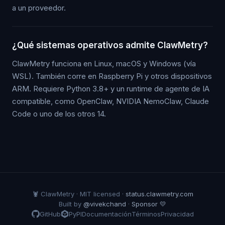
a un proveedor.
¿Qué sistemas operativos admite ClawMetry?
ClawMetry funciona en Linux, macOS y Windows (vía
WSL). También corre en Raspberry Pi y otros dispositivos
ARM. Requiere Python 3.8+ y un runtime de agente de IA
compatible, como OpenClaw, NVIDIA NemoClaw, Claude
Code o uno de los otros 14.
🦞 ClawMetry · MIT licensed ·
status.clawmetry.com
Built by
@vivekchand
·
Sponsor 💛
GitHub
PyPI
Documentación
Términos
Privacidad