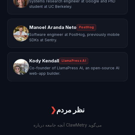
Systems research engineer at Google and PhD
student at UC Berkeley.
Manoel Aranda Neto
PostHog
Software engineer at PostHog, previously mobile
SDKs at Sentry.
Kody Kendall
LlamaPress AI
Co-founder of LlamaPress AI, an open-source AI
web-app builder.
نظر مردم
❯
آنچه جامعه درباره ClawMetry می‌گوید