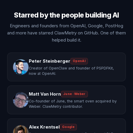
Starred by the people building AI
Engineers and founders from OpenAI, Google, PostHog
and more have starred ClawMetry on GitHub. One of them
helped build it.
Peter Steinberger
OpenAI
Creator of OpenClaw and founder of PSPDFKit,
now at OpenAI.
Matt Van Horn
June · Weber
Co-founder of June, the smart oven acquired by
Weber. ClawMetry contributor.
Alex Krentsel
Google