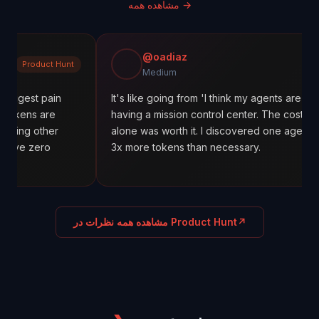
→
مشاهده همه
@oadiaz
 Hunt
Medium
Medium
in
It's like going from 'I think my agents are working' to
having a mission control center. The cost tracking
r
alone was worth it. I discovered one agent was using
3x more tokens than necessary.
↗
مشاهده همه نظرات در Product Hunt