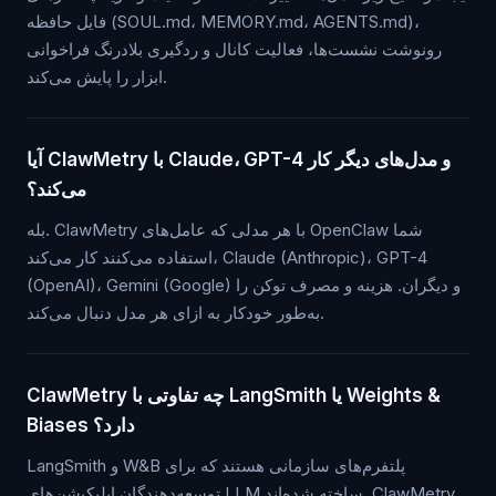
فایل حافظه (SOUL.md، MEMORY.md، AGENTS.md)،
رونوشت نشست‌ها، فعالیت کانال و ردگیری بلادرنگ فراخوانی
ابزار را پایش می‌کند.
آیا ClawMetry با Claude، GPT-4 و مدل‌های دیگر کار
می‌کند؟
بله. ClawMetry با هر مدلی که عامل‌های OpenClaw شما
استفاده می‌کنند کار می‌کند، Claude (Anthropic)، GPT-4
(OpenAI)، Gemini (Google) و دیگران. هزینه و مصرف توکن را
به‌طور خودکار به ازای هر مدل دنبال می‌کند.
ClawMetry چه تفاوتی با LangSmith یا Weights &
Biases دارد؟
LangSmith و W&B پلتفرم‌های سازمانی هستند که برای
توسعه‌دهندگان اپلیکیشن‌های LLM ساخته شده‌اند. ClawMetry