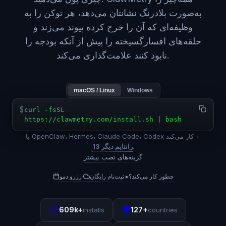
به‌صورت بلادرنگ نشانتان می‌دهد، هر توکن را به
وظیفه‌ای که آن را خرج کرده پیوند می‌زند و
حلقه‌های افسارگسیخته را پیش از آنکه بودجه را
نابود کنند علامت‌گذاری می‌کند.
macOS / Linux
Windows
$
curl -fsSL
https://clawmetry.com/install.sh | bash
با OpenClaw، Hermes، Claude Code، Codex کار می‌کند +
.
13 رانتایم دیگر
گزینه‌های نصب بیشتر
چطور کار می‌کند؟
▸
ثبت‌نام رایگان
رزرو دمو
·
·
📦
🌍
609k+
127+
installs
countries