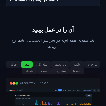
How ClawMetry stays private →
آن را در عمل ببینید
یک صفحه. همه آنچه در سراسر ایجنت‌های شما رخ
می‌دهد.
cronها
خلاصه
زیرایجنت
نمای کلی
مغز
جریان
تأییدها
هشدارها
امنیت
حافظه
clawmetry - overview