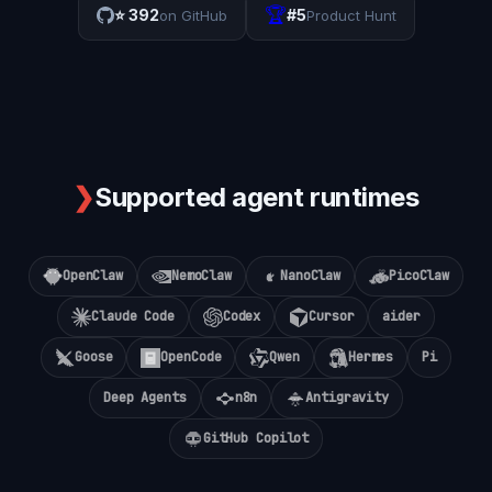
🏆
⭐
392
#5
on GitHub
Product Hunt
❯
Supported agent runtimes
OpenClaw
NemoClaw
NanoClaw
PicoClaw
Claude Code
Codex
Cursor
aider
Goose
OpenCode
Qwen
Hermes
Pi
Deep Agents
n8n
Antigravity
GitHub Copilot