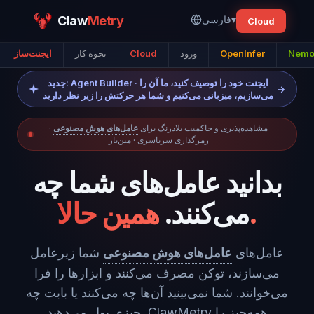
▾
فارسی
Metry
Claw
Cloud
Nemo
OpenInfer
ورود
Cloud
نحوه کار
ایجنت‌ساز
جدید: Agent Builder · ایجنت خود را توصیف کنید، ما آن را
→
می‌سازیم، میزبانی می‌کنیم و شما هر حرکتش را زیر نظر دارید
مشاهده‌پذیری و حاکمیت بلادرنگ برای
عامل‌های هوش مصنوعی
·
رمزگذاری سرتاسری · متن‌باز
بدانید عامل‌های شما چه
همین حالا.
می‌کنند.
عامل‌های
عامل‌های هوش مصنوعی
شما زیرعامل
می‌سازند، توکن مصرف می‌کنند و ابزارها را فرا
می‌خوانند. شما نمی‌بینید آن‌ها چه می‌کنند یا بابت چه
چیزی پول می‌دهید. ClawMetry همه‌چیز را