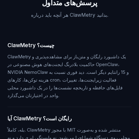
پرسش‌های متداول
هر آنچه باید درباره ClawMetry بدانید.
ClawMetry چیست؟
ClawMetry یک داشبورد رایگان و متن‌باز برای مشاهده‌پذیری و
حاکمیت بلادرنگ ایجنت‌های هوش مصنوعی در OpenClaw،
NVIDIA NemoClaw و 15 رانتایم دیگر است. دید فوری نسبت به
هزینه توکن‌ها، کارهای cron، فعالیت زیرایجنت‌ها، تغییرات
فایل‌های حافظه و تاریخچه نشست‌ها را در یک داشبورد محلی
واحد در اختیارتان می‌گذارد.
آیا ClawMetry رایگان است؟
بله، کاملاً. ClawMetry با مجوز MIT منتشر شده و به‌صورت
محلی روی دستگاه شما اجرا می‌شود. نه وابستگی ابری دارد و نه