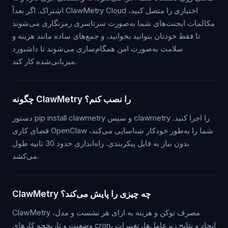
اشتراک. اگر بعداً ClawMetry Cloud اختیاری را متصل کنید،
مکالمات ایجنت‌های شما به‌صورت سرتاسری رمزنگاری می‌شوند
تا فقط خودتان بتوانید بخوانید، و جمع‌های ساده مانند هزینه و
سلامت به‌صورت امن همگام‌سازی می‌شوند تا داشبورد
میزبانی‌شده کار کند.
چگونه ClawMetry را نصب کنم؟
دستور pip install clawmetry و سپس clawmetry را اجرا کنید.
فضای کاری OpenClaw شما را به‌طور خودکار شناسایی می‌کند،
بدون نیاز به فایل پیکربندی. راه‌اندازی حدود 30 ثانیه طول
می‌کشد.
ClawMetry چه چیزی را پایش می‌کند؟
ClawMetry مصرف توکن و هزینه به ازای هر نشست و مدل،
وضعیت و تاریخچه کارهای cron، ایجاد و نتایج زیرعامل‌ها، تغییرات