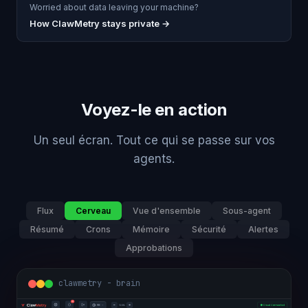
Worried about data leaving your machine?
How ClawMetry stays private →
Voyez-le en action
Un seul écran. Tout ce qui se passe sur vos
agents.
Flux
Cerveau
Vue d'ensemble
Sous-agent
Résumé
Crons
Mémoire
Sécurité
Alertes
Approbations
clawmetry - overview