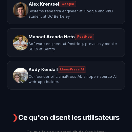
Alex Krentsel
Google
Systems research engineer at Google and PhD
student at UC Berkeley.
Manoel Aranda Neto
PostHog
Software engineer at PostHog, previously mobile
SDKs at Sentry.
Kody Kendall
LlamaPress AI
Co-founder of LlamaPress AI, an open-source AI
web-app builder.
❯
Ce qu'en disent les utilisateurs