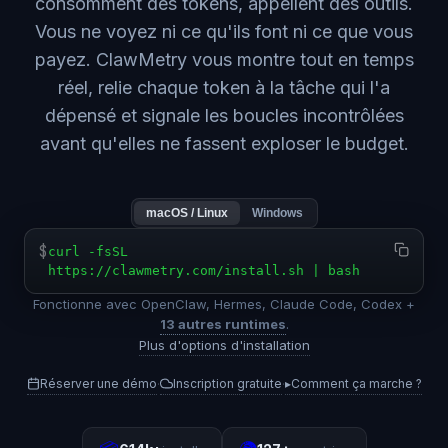
consomment des tokens, appellent des outils.
Vous ne voyez ni ce qu'ils font ni ce que vous
payez. ClawMetry vous montre tout en temps
réel, relie chaque token à la tâche qui l'a
dépensé et signale les boucles incontrôlées
avant qu'elles ne fassent exploser le budget.
macOS / Linux
Windows
$
curl -fsSL
https://clawmetry.com/install.sh | bash
Fonctionne avec OpenClaw, Hermes, Claude Code, Codex +
13 autres runtimes
.
Plus d'options d'installation
Réserver une démo
Inscription gratuite
▸
Comment ça marche ?
·
·