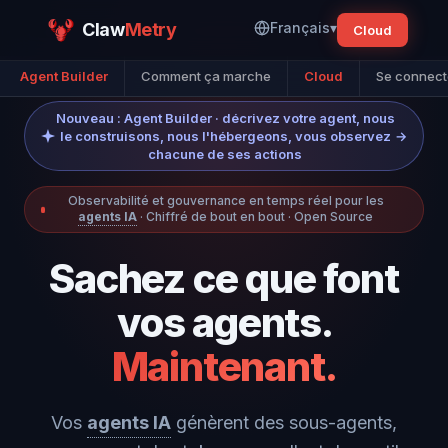
Claw
Metry
Français
▾
Cloud
Agent Builder
Comment ça marche
Cloud
Se connect
Nouveau : Agent Builder · décrivez votre agent, nous
le construisons, nous l'hébergeons, vous observez
→
chacune de ses actions
Observabilité et gouvernance en temps réel pour les
agents IA
· Chiffré de bout en bout · Open Source
Sachez ce que font
vos agents.
Maintenant.
Vos
agents IA
génèrent des sous-agents,