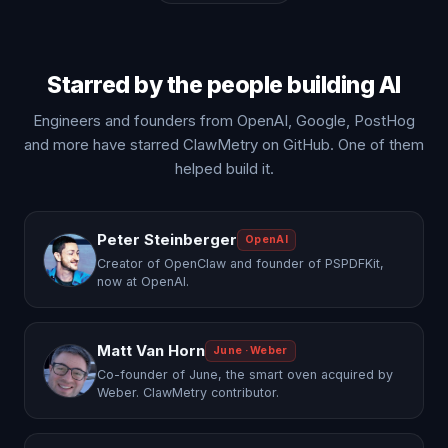
Starred by the people building AI
Engineers and founders from OpenAI, Google, PostHog
and more have starred ClawMetry on GitHub. One of them
helped build it.
Peter Steinberger
OpenAI
Creator of OpenClaw and founder of PSPDFKit,
now at OpenAI.
Matt Van Horn
June · Weber
Co-founder of June, the smart oven acquired by
Weber. ClawMetry contributor.