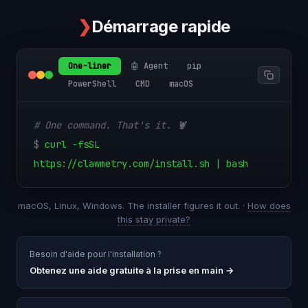
❯
Démarrage rapide
One-liner
🤖 Agent
pip
PowerShell
CMD
macOS
# One command. That's it. 🦞
$
curl -fsSL
https://clawmetry.com/install.sh | bash
macOS, Linux, Windows. The installer figures it out. ·
How does
this stay private?
Besoin d'aide pour l'installation ?
Obtenez une aide gratuite à la prise en main
→