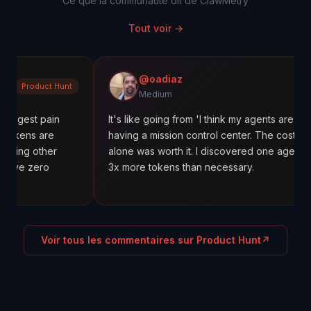
Ce que la communauté dit de ClawMetry
Tout voir
→
@oadiaz
 Hunt
Medium
Medium
in
It's like going from 'I think my agents are working' to
e
having a mission control center. The cost tracking
er
alone was worth it. I discovered one agent was using
3x more tokens than necessary.
Voir tous les commentaires sur Product Hunt
↗