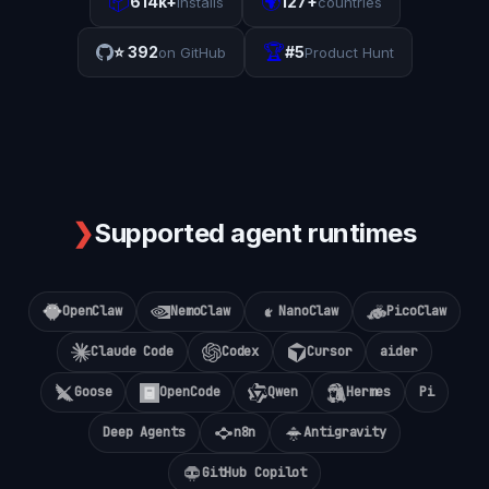
📦
🌍
614k+
127+
installs
countries
🏆
⭐
392
#5
on GitHub
Product Hunt
❯
Supported agent runtimes
OpenClaw
NemoClaw
NanoClaw
PicoClaw
Claude Code
Codex
Cursor
aider
Goose
OpenCode
Qwen
Hermes
Pi
Deep Agents
n8n
Antigravity
GitHub Copilot