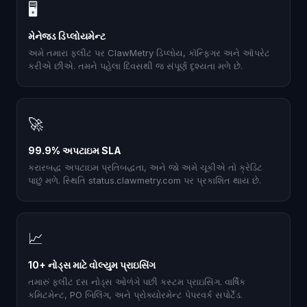
🖥
મેનેજ્ડ ડિપ્લોયમેન્ટ
અમે તમારા ફ્લીટ પર ClawMetry ડિપ્લોય, કૉન્ફિગર અને ઑપરેટ
કરીએ છીએ. તમને પહેલા દિવસથી જ સંપૂર્ણ દૃશ્યતા મળે છે.
🚀
99.9% અપટાઇમ SLA
કરારબદ્ધ અપટાઇમ પ્રતિબદ્ધતા, અને જો અમે ચૂકીએ તો ક્રેડિટ
પાછું મળે. સ્થિતિ status.clawmetry.com પર પ્રકાશિત થાય છે.
📈
10+ નોડ્સ માટે વોલ્યુમ પ્રાઇસિંગ
તમારું ફ્લીટ દસ નોડ્સ ઓળંગે પછી કસ્ટમ પ્રાઇસિંગ. વાર્ષિક
કમિટમેન્ટ, PO બિલિંગ, અને પ્રોક્યોરમેન્ટ પેપરવર્ક સપોર્ટેડ.