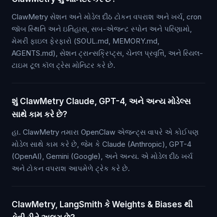
ClawMetry સેશન અને મોડેલ દીઠ ટોકન વપરાશ અને ખર્ચ, cron
જૉબ સ્થિતિ અને ઇતિહાસ, સબ-એજન્ટ સ્પોન અને પરિણામો,
મેમરી ફાઇલ ફેરફારો (SOUL.md, MEMORY.md,
AGENTS.md), સેશન ટ્રાન્સક્રિપ્ટ્સ, ચેનલ પ્રવૃત્તિ, અને રિયલ-
ટાઇમ ટૂલ કૉલ ટ્રેસ મોનિટર કરે છે.
શું ClawMetry Claude, GPT-4, અને અન્ય મોડેલ્સ
સાથે કામ કરે છે?
હા. ClawMetry તમારા OpenClaw એજન્ટ્સ વાપરે એ કોઈપણ
મોડેલ સાથે કામ કરે છે, જેમ કે Claude (Anthropic), GPT-4
(OpenAI), Gemini (Google), અને અન્ય. એ મોડેલ દીઠ ખર્ચ
અને ટોકન વપરાશ આપમેળે ટ્રેક કરે છે.
ClawMetry, LangSmith કે Weights & Biases થી