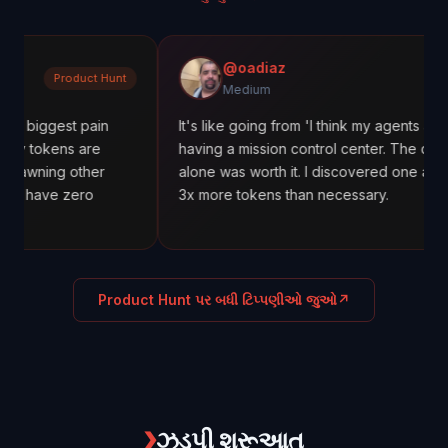
@oadiaz
duct Hunt
Mediu
Medium
t pain
It's like going from 'I think my agents are working' t
s are
having a mission control center. The cost tracking
other
alone was worth it. I discovered one agent was usi
zero
3x more tokens than necessary.
Product Hunt પર બધી ટિપ્પણીઓ જુઓ
↗
❯
ઝડપી શરૂઆત