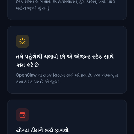
દરેક સેશન લૉગ થાય છે. ટાઇમલાઇન, ટૂલ કૉલ્સ, ખર્ચ. પાછા
જઈને જુઓ શું થયું.
તમે પહેલેથી ચલાવો છો એ એજન્ટ સ્ટેક સાથે
કામ કરે છે
OpenClaw ની ટાસ્ક સિસ્ટમ સાથે જોડાય છે. કયા એજન્ટ્સ
કયા ટાસ્ક પર છે એ જુઓ.
યોગ્ય ટીમને ખર્ચ ફાળવો