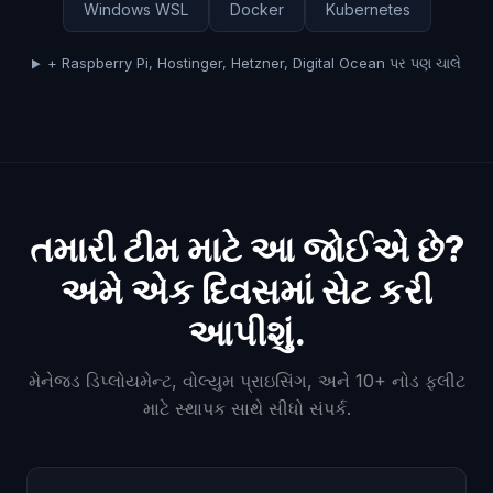
Windows WSL
Docker
Kubernetes
+ Raspberry Pi, Hostinger, Hetzner, Digital Ocean પર પણ ચાલે
તમારી ટીમ માટે આ જોઈએ છે?
અમે એક દિવસમાં સેટ કરી
આપીશું.
મેનેજ્ડ ડિપ્લોયમેન્ટ, વોલ્યુમ પ્રાઇસિંગ, અને 10+ નોડ ફ્લીટ
માટે સ્થાપક સાથે સીધો સંપર્ક.