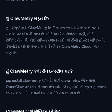
શું ClawMetry મફત છે?
હા, સંપૂર્ણપણે. ClawMetry MIT લાઇસન્સ ધરાવે છે અને તમારા
મશીન પર લોકલી ચાલે છે. કોઈ ક્લાઉડ નિર્ભરતા નહીં, કોઈ
ટેલિમેટ્રી નહીં, કોઈ સબ્સ્ક્રિપ્શન નહીં. જે ટીમો હોસ્ટેડ મલ્ટિ-નોડ
ડેશબોર્ડ ઇચ્છે છે તેમના માટે વૈકલ્પિક ClawMetry Cloud પ્લાન
પણ છે.
હું ClawMetry કેવી રીતે ઇન્સ્ટૉલ કરું?
pip install clawmetry ચલાવો, પછી clawmetry. એ તમારા
OpenClaw વર્કસ્પેસને આપમેળે શોધી લે છે, કોઈ કૉન્ફિગ ફાઇલની
જરૂર નથી. સેટઅપમાં લગભગ 30 સેકન્ડ લાગે છે.
ClawMetry શું મોનિટર કરે છે?