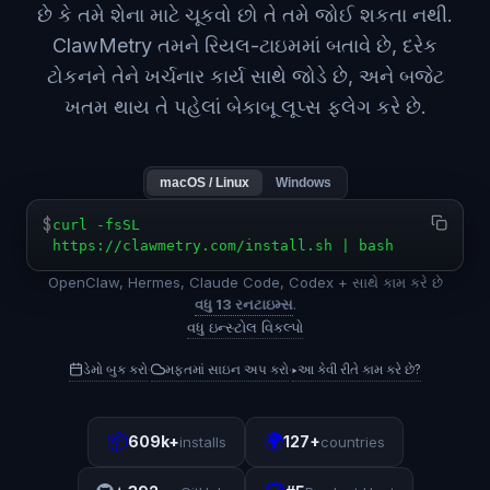
છે કે તમે શેના માટે ચૂકવો છો તે તમે જોઈ શકતા નથી.
ClawMetry તમને રિયલ-ટાઇમમાં બતાવે છે, દરેક
ટોકનને તેને ખર્ચનાર કાર્ય સાથે જોડે છે, અને બજેટ
ખતમ થાય તે પહેલાં બેકાબૂ લૂપ્સ ફ્લેગ કરે છે.
macOS / Linux
Windows
$
curl -fsSL
https://clawmetry.com/install.sh | bash
OpenClaw, Hermes, Claude Code, Codex + સાથે કામ કરે છે
વધુ 13 રનટાઇમ્સ
.
વધુ ઇન્સ્ટોલ વિકલ્પો
ડેમો બુક કરો
મફતમાં સાઇન અપ કરો
▸
આ કેવી રીતે કામ કરે છે?
·
·
📦
🌍
609k+
127+
installs
countries