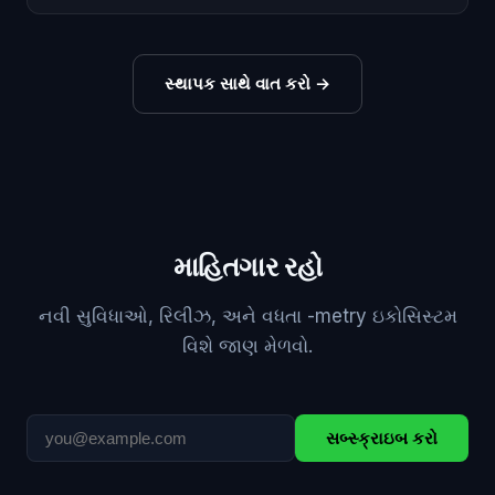
સ્થાપક સાથે વાત કરો
→
માહિતગાર રહો
નવી સુવિધાઓ, રિલીઝ, અને વધતા -metry ઇકોસિસ્ટમ
વિશે જાણ મેળવો.
સબ્સ્ક્રાઇબ કરો