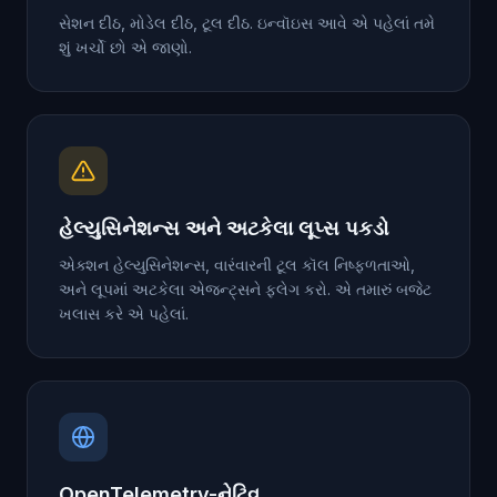
સેશન દીઠ, મોડેલ દીઠ, ટૂલ દીઠ. ઇન્વૉઇસ આવે એ પહેલાં તમે
શું ખર્ચો છો એ જાણો.
હેલ્યુસિનેશન્સ અને અટકેલા લૂપ્સ પકડો
એક્શન હેલ્યુસિનેશન્સ, વારંવારની ટૂલ કૉલ નિષ્ફળતાઓ,
અને લૂપમાં અટકેલા એજન્ટ્સને ફ્લેગ કરો. એ તમારું બજેટ
ખલાસ કરે એ પહેલાં.
OpenTelemetry-નેટિવ