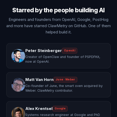
Starred by the people building AI
Engineers and founders from OpenAI, Google, PostHog
and more have starred ClawMetry on GitHub. One of them
helped build it.
Peter Steinberger
OpenAI
Creator of OpenClaw and founder of PSPDFKit,
now at OpenAI.
Matt Van Horn
June · Weber
Co-founder of June, the smart oven acquired by
Weber. ClawMetry contributor.
Alex Krentsel
Google
Systems research engineer at Google and PhD