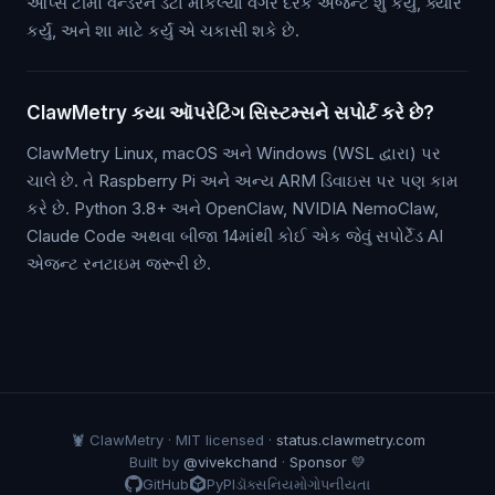
ઑપ્સ ટીમો વેન્ડરને ડેટા મોકલ્યા વગર દરેક એજન્ટે શું કર્યું, ક્યારે
કર્યું, અને શા માટે કર્યું એ ચકાસી શકે છે.
ClawMetry કયા ઑપરેટિંગ સિસ્ટમ્સને સપોર્ટ કરે છે?
ClawMetry Linux, macOS અને Windows (WSL દ્વારા) પર
ચાલે છે. તે Raspberry Pi અને અન્ય ARM ડિવાઇસ પર પણ કામ
કરે છે. Python 3.8+ અને OpenClaw, NVIDIA NemoClaw,
Claude Code અથવા બીજા 14માંથી કોઈ એક જેવું સપોર્ટેડ AI
એજન્ટ રનટાઇમ જરૂરી છે.
🦞 ClawMetry · MIT licensed ·
status.clawmetry.com
Built by
@vivekchand
·
Sponsor 💛
GitHub
PyPI
ડૉક્સ
નિયમો
ગોપનીયતા