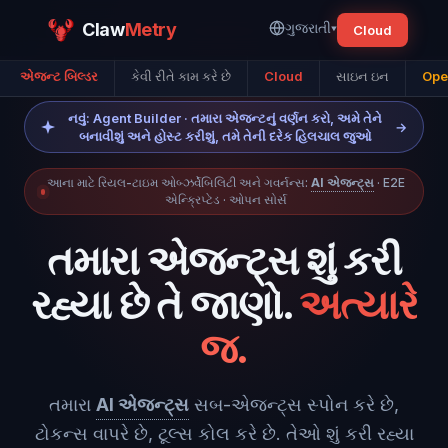
Claw
Metry
ગુજરાતી
▾
Cloud
એજન્ટ બિલ્ડર
કેવી રીતે કામ કરે છે
Cloud
સાઇન ઇન
Ope
નવું: Agent Builder · તમારા એજન્ટનું વર્ણન કરો, અમે તેને
→
બનાવીશું અને હોસ્ટ કરીશું, તમે તેની દરેક હિલચાલ જુઓ
આના માટે રિયલ-ટાઇમ ઓબ્ઝર્વેબિલિટી અને ગવર્નન્સ:
AI એજન્ટ્સ
· E2E
એન્ક્રિપ્ટેડ · ઓપન સોર્સ
તમારા એજન્ટ્સ શું કરી
રહ્યા છે તે જાણો.
અત્યારે
જ.
તમારા
AI એજન્ટ્સ
સબ-એજન્ટ્સ સ્પોન કરે છે,
ટોકન્સ વાપરે છે, ટૂલ્સ કોલ કરે છે. તેઓ શું કરી રહ્યા