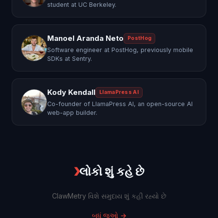
student at UC Berkeley.
Manoel Aranda Neto
PostHog
Software engineer at PostHog, previously mobile
SDKs at Sentry.
Kody Kendall
LlamaPress AI
Co-founder of LlamaPress AI, an open-source AI
web-app builder.
❯
લોકો શું કહે છે
ClawMetry વિશે સમુદાય શું કહી રહ્યો છે
બધું જુઓ
→