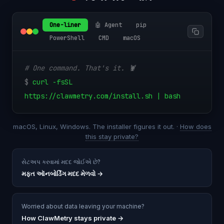
One-liner
🤖 Agent
pip
PowerShell
CMD
macOS
# One command. That's it. 🦞
$
curl -fsSL
https://clawmetry.com/install.sh | bash
macOS, Linux, Windows. The installer figures it out. ·
How does
this stay private?
સેટઅપ કરવામાં મદદ જોઈએ છે?
મફત ઑનબોર્ડિંગ મદદ મેળવો
→
Worried about data leaving your machine?
How ClawMetry stays private →