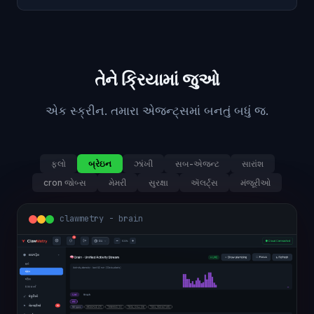
તેને ક્રિયામાં જુઓ
એક સ્ક્રીન. તમારા એજન્ટ્સમાં બનતું બધું જ.
ફ્લો
બ્રેઇન
ઝાંખી
સબ-એજન્ટ
સારાંશ
cron જોબ્સ
મેમરી
સુરક્ષા
ઍલર્ટ્સ
મંજૂરીઓ
clawmetry - brain