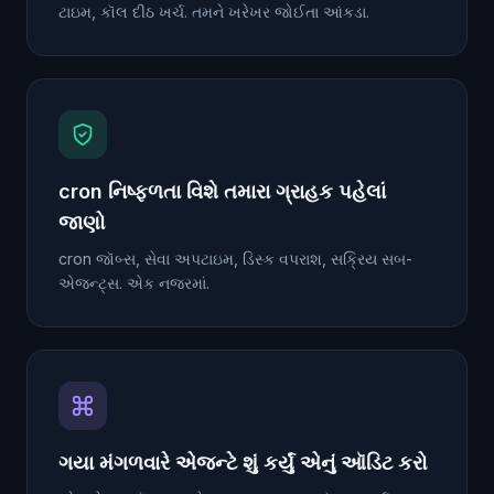
ટાઇમ, કૉલ દીઠ ખર્ચ. તમને ખરેખર જોઈતા આંકડા.
cron નિષ્ફળતા વિશે તમારા ગ્રાહક પહેલાં
જાણો
cron જૉબ્સ, સેવા અપટાઇમ, ડિસ્ક વપરાશ, સક્રિય સબ-
એજન્ટ્સ. એક નજરમાં.
ગયા મંગળવારે એજન્ટે શું કર્યું એનું ઑડિટ કરો