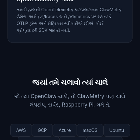
તમારી હાલની OpenTelemetry પાઇપલાઇનમાં ClawMetry
ઉમેરો. અમે /v1/traces અને /v1/metrics પર સ્ટાન્ડર્ડ
OTLP ટ્રેસ અને મેટ્રિક્સ સ્વીકારીએ છીએ. કોઈ
પ્રોપ્રાઇટરી SDK જરૂરી નથી.
જ્યાં તમે ચલાવો ત્યાં ચાલે
જો ત્યાં OpenClaw ચાલે, તો ClawMetry પણ ચાલે.
લેપટોપ, સર્વર, Raspberry Pi, ગમે તે.
AWS
GCP
Azure
macOS
Ubuntu