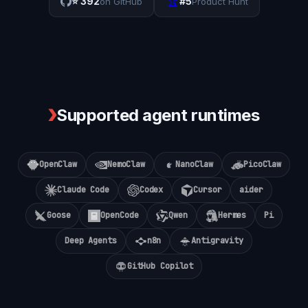
🏆
⭐
392
#5
on GitHub
Product Hunt
❯
Supported agent runtimes
OpenClaw
NemoClaw
NanoClaw
PicoClaw
Claude Code
Codex
Cursor
aider
Goose
OpenCode
Qwen
Hermes
Pi
Deep Agents
n8n
Antigravity
GitHub Copilot