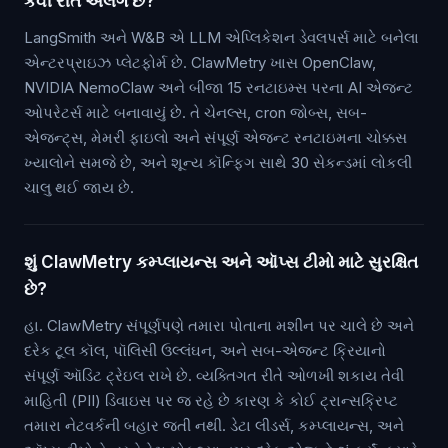
કેવી રીતે અલગ છે?
LangSmith અને W&B એ LLM એપ્લિકેશન ડેવલપર્સ માટે બનેલા
એન્ટરપ્રાઇઝ પ્લેટફોર્મ છે. ClawMetry ખાસ OpenClaw,
NVIDIA NemoClaw અને બીજા 15 રનટાઇમ્સ પરના AI એજન્ટ
ઓપરેટર્સ માટે બનાવાયું છે. તે ચેનલ્સ, cron જોબ્સ, સબ-
એજન્ટ્સ, મેમરી ફાઇલો અને સંપૂર્ણ એજન્ટ રનટાઇમના ચોક્કસ
ખ્યાલોને સમજે છે, અને શૂન્ય કૉન્ફિગ સાથે 30 સેકન્ડમાં લોકલી
ચાલુ થઈ જાય છે.
શું ClawMetry કમ્પ્લાયન્સ અને ઑપ્સ ટીમો માટે સુરક્ષિત
છે?
હા. ClawMetry સંપૂર્ણપણે તમારા પોતાના મશીન પર ચાલે છે અને
દરેક ટૂલ કૉલ, પૉલિસી ઉલ્લંઘન, અને સબ-એજન્ટ ક્રિયાનો
સંપૂર્ણ ઑડિટ ટ્રેઇલ રાખે છે. વ્યક્તિગત રીતે ઓળખી શકાય તેવી
માહિતી (PII) ડિવાઇસ પર જ રહે છે કારણ કે કોઈ ટ્રાન્સક્રિપ્ટ
તમારા નેટવર્કની બહાર જતી નથી. ડેટા લીડર્સ, કમ્પ્લાયન્સ, અને