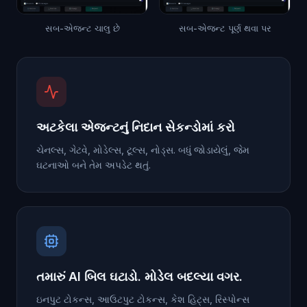
સબ-એજન્ટ ચાલુ છે
સબ-એજન્ટ પૂર્ણ થવા પર
અટકેલા એજન્ટનું નિદાન સેકન્ડોમાં કરો
ચેનલ્સ, ગેટવે, મોડેલ્સ, ટૂલ્સ, નોડ્સ. બધું જોડાયેલું, જેમ
ઘટનાઓ બને તેમ અપડેટ થતું.
તમારું AI બિલ ઘટાડો. મોડેલ બદલ્યા વગર.
ઇનપુટ ટોકન્સ, આઉટપુટ ટોકન્સ, કેશ હિટ્સ, રિસ્પોન્સ