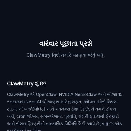
વારંવાર પૂછાતા પ્રશ્નો
ClawMetry વિશે તમારે જાણવા જેવું બધું.
ClawMetry શું છે?
ClawMetry એ OpenClaw, NVIDIA NemoClaw અને બીજા 15
રનટાઇમ્સ પરના AI એજન્ટ્સ માટેનું મફત, ઓપન-સોર્સ રિયલ-
ટાઇમ ઓબ્ઝર્વેબિલિટી અને ગવર્નન્સ ડેશબોર્ડ છે. તે તમને ટોકન
ખર્ચ, cron જોબ્સ, સબ-એજન્ટ પ્રવૃત્તિ, મેમરી ફાઇલમાં ફેરફારો
અને સેશન હિસ્ટ્રીની તાત્કાલિક વિઝિબિલિટી આપે છે, બધું જ એક
જ લોકલ ડેશબોર્ડમાં.