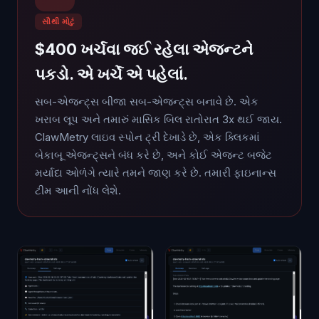
સૌથી મોટું
$400 ખર્ચવા જઈ રહેલા એજન્ટને
પકડો. એ ખર્ચે એ પહેલાં.
સબ-એજન્ટ્સ બીજા સબ-એજન્ટ્સ બનાવે છે. એક
ખરાબ લૂપ અને તમારું માસિક બિલ રાતોરાત 3x થઈ જાય.
ClawMetry લાઇવ સ્પોન ટ્રી દેખાડે છે, એક ક્લિકમાં
બેકાબૂ એજન્ટ્સને બંધ કરે છે, અને કોઈ એજન્ટ બજેટ
મર્યાદા ઓળંગે ત્યારે તમને જાણ કરે છે. તમારી ફાઇનાન્સ
ટીમ આની નોંધ લેશે.