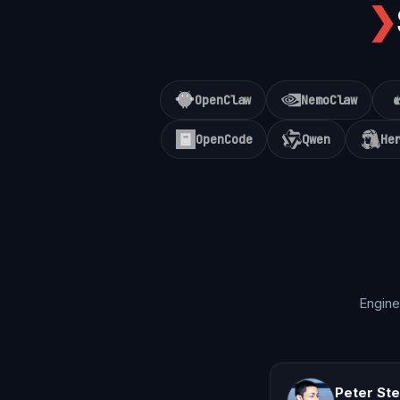
❯
OpenClaw
NemoClaw
OpenCode
Qwen
He
Engine
Peter St