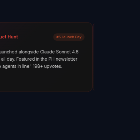
Mayank Jain
#5 Launch Day
LinkedIn
gside Claude Sonnet 4.6
What are your AI agents actually
ured in the PH newsletter
scenes? Most builders don't kno
e.' 198+ upvotes.
everything works. But hope is no
ClawMetry.