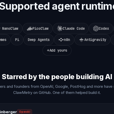
Supported agent runtim
NanoClaw
PicoClaw
Claude Code
Codex
rmes
Pi
Deep Agents
n8n
Antigravity
+
Add yours
Starred by the people building AI
ers and founders from OpenAI, Google, PostHog and more have 
ClawMetry on GitHub. One of them helped build it.
einberger
OpenAI