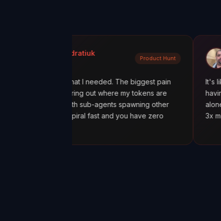
ola Kondratiuk
@oadiaz
Product Hunt
uct Hunt
Medium
exactly what I needed. The biggest pain
It's like going fro
been figuring out where my tokens are
having a mission c
ecially with sub-agents spawning other
alone was worth i
, costs spiral fast and you have zero
3x more tokens th