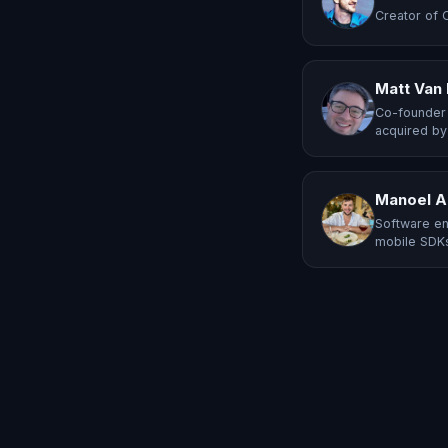
Creator of 
Matt Van
Co-founder 
acquired by
Manoel A
Software en
mobile SDKs