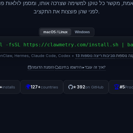
אמת, מקשר כל טוקן למשימה שצרכה אותו, ומסמן לולאות פו
לפני שהן פוצצות את התקציב.
macOS / Linux
Windows
l -fsSL https://clawmetry.com/install.sh | b
נה נוספות
.
13 סביבות ריצה נוספות
עובד עם enClaw, Hermes, Claude Code, Codex
איך זה עובד?
▸
הירשמו בחינם
הזמנת הדגמה
·
·
🌍
🏆
+
127+
⭐
392
#5
installs
countries
on GitHub
Pro