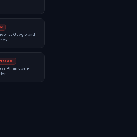
le
neer at Google and
eley.
Press AI
ss AI, an open-
der.