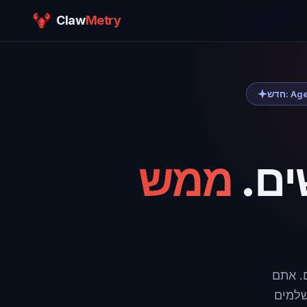
Claw
Metry
ים.
ממש
ם. אתם
מראה לכם