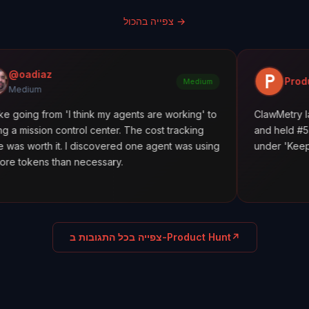
→
צפייה בהכול
Product Hunt
Medium
m 'I think my agents are working' to
ClawMetry launched alon
ontrol center. The cost tracking
and held #5 all day. Feat
t. I discovered one agent was using
under 'Keep agents in lin
an necessary.
↗
צפייה בכל התגובות ב-Product Hunt