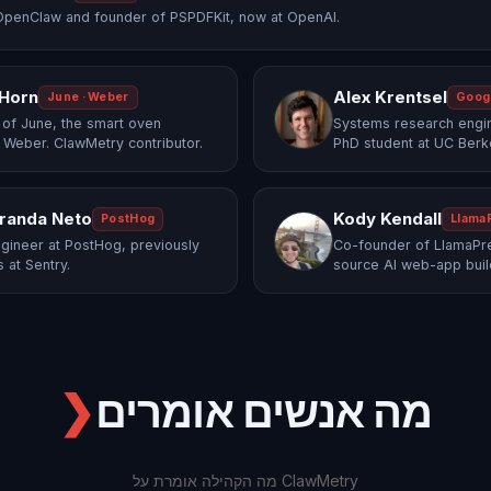
OpenClaw and founder of PSPDFKit, now at OpenAI.
 Horn
Alex Krentsel
June · Weber
Goog
of June, the smart oven
Systems research engi
 Weber. ClawMetry contributor.
PhD student at UC Berk
randa Neto
Kody Kendall
PostHog
Llama
gineer at PostHog, previously
Co-founder of LlamaPre
 at Sentry.
source AI web-app buil
מה אנשים אומרים
❯
מה הקהילה אומרת על ClawMetry