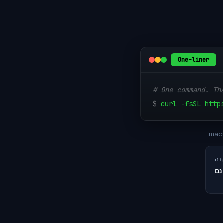
One-liner
# One command. Th
$
curl -fsSL http
macO
נם