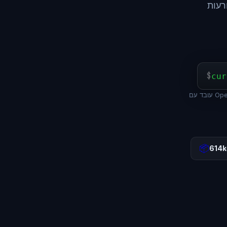
רעות
$
cur
Op +
📦
614k