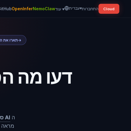
▾
עברית
התחברות
NemoClaw
OpenInfer
itHub
▾
עוד
Cloud
→
חדש:  Builder
דעו מה הס
ה
סוכני AI