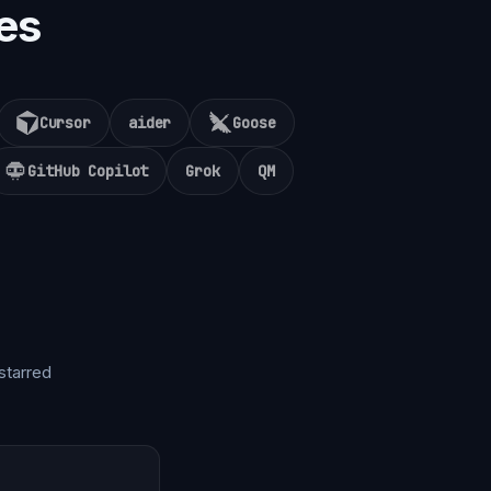
es
Cursor
aider
Goose
GitHub Copilot
Grok
QM
starred