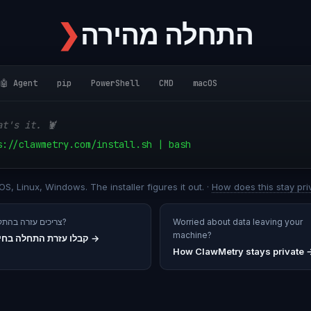
התחלה מהירה
❯
🤖 Agent
pip
PowerShell
CMD
macOS
at's it. 🦞
s://clawmetry.com/install.sh | bash
S, Linux, Windows. The installer figures it out. ·
How does this stay pri
Worried about data leaving your
צריכים עזרה בהתקנה?
machine?
→
קבלו עזרת התחלה בחי
How ClawMetry stays private 