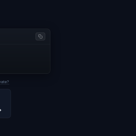
vate?
→