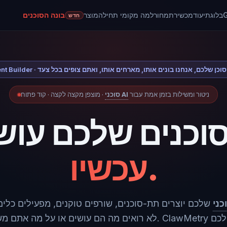
G
בלוג
תיעוד
מכשיר
תמחור
למה מקומי תחילה
מוצר
בונה הסוכנים
חדש
Agent · תארו את הסוכן שלכם, אנחנו בונים אותו, מארחים אותו, ואתם צופים בכל צעד
ניטור ומשילות בזמן אמת עבור
סוכני AI
· מוצפן מקצה לקצה · קוד פתוח
וכנים שלכם עוש
עכשיו.
שלכם יוצרים תת-סוכנים, שורפים טוקנים, מפעילים כלי
לא רואים מה הם עושים או על מה אתם משלמים. ClawMetry 