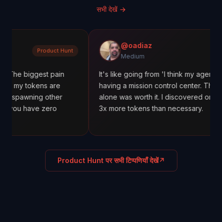
सभी देखें
→
@oadiaz
Product Hunt
Me
Medium
gest pain
It's like going from 'I think my agents are working
ens are
having a mission control center. The cost trackin
ng other
alone was worth it. I discovered one agent was 
ve zero
3x more tokens than necessary.
Product Hunt पर सभी टिप्पणियाँ देखें
↗