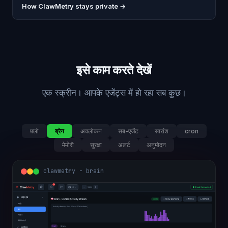
How ClawMetry stays private →
इसे काम करते देखें
एक स्क्रीन। आपके एजेंट्स में हो रहा सब कुछ।
फ़्लो
ब्रेन
अवलोकन
सब-एजेंट
सारांश
cron
मेमोरी
सुरक्षा
अलर्ट
अनुमोदन
clawmetry - brain