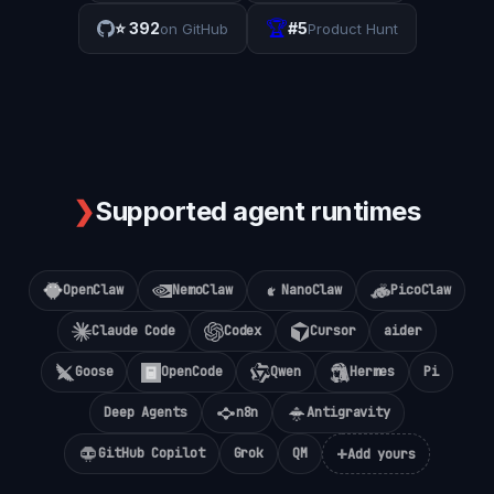
🏆
⭐
392
#5
on GitHub
Product Hunt
❯
Supported agent runtimes
OpenClaw
NemoClaw
NanoClaw
PicoClaw
Claude Code
Codex
Cursor
aider
Goose
OpenCode
Qwen
Hermes
Pi
Deep Agents
n8n
Antigravity
+
GitHub Copilot
Grok
QM
Add yours