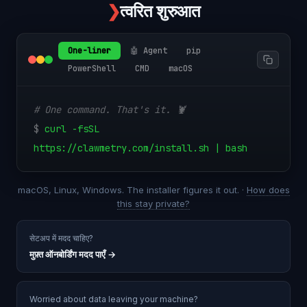
❯
त्वरित शुरुआत
One-liner
🤖 Agent
pip
PowerShell
CMD
macOS
# One command. That's it. 🦞
$
curl -fsSL
https://clawmetry.com/install.sh | bash
macOS, Linux, Windows. The installer figures it out. ·
How does
this stay private?
सेटअप में मदद चाहिए?
मुफ़्त ऑनबोर्डिंग मदद पाएँ
→
Worried about data leaving your machine?