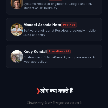
Systems research engineer at Google and PhD
student at UC Berkeley.
Manoel Aranda Neto
PostHog
Software engineer at PostHog, previously mobile
SDKs at Sentry.
Kody Kendall
LlamaPress AI
Co-founder of LlamaPress AI, an open-source AI
web-app builder.
❯
लोग क्या कहते हैं
ClawMetry के बारे में समुदाय क्या कह रहा है