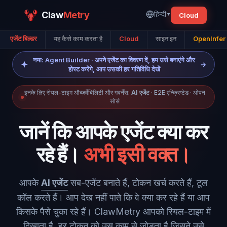
Claw
Metry
हिन्दी
▾
Cloud
एजेंट बिल्डर
यह कैसे काम करता है
Cloud
साइन इन
OpenInfer
नया: Agent Builder · अपने एजेंट का विवरण दें, हम उसे बनाएंगे और
→
होस्ट करेंगे, आप उसकी हर गतिविधि देखें
इनके लिए रीयल-टाइम ऑब्ज़र्वेबिलिटी और गवर्नेंस:
AI एजेंट
· E2E एन्क्रिप्टेड · ओपन
सोर्स
जानें कि आपके एजेंट क्या कर
रहे हैं।
अभी इसी वक्त।
आपके
AI एजेंट
सब-एजेंट बनाते हैं, टोकन खर्च करते हैं, टूल
कॉल करते हैं। आप देख नहीं पाते कि वे क्या कर रहे हैं या आप
किसके पैसे चुका रहे हैं। ClawMetry आपको रियल-टाइम में
दिखाता है, हर टोकन को उस काम से जोड़ता है जिसने उसे