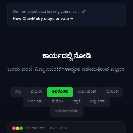
Worried about data leaving your machine?
How ClawMetry stays private →
ಕಾರ್ಯದಲ್ಲಿ ನೋಡಿ
ಒಂದು ಪರದೆ. ನಿಮ್ಮ ಏಜೆಂಟ್‌ಗಳಾದ್ಯಂತ ನಡೆಯುತ್ತಿರುವ ಎಲ್ಲವೂ.
ಫ್ಲೋ
ಮೆದುಳು
ಅವಲೋಕನ
ಉಪ ಏಜೆಂಟ್
ಸಾರಾಂಶ
cron ಗಳು
ಮೆಮೊರಿ
ಭದ್ರತೆ
ಎಚ್ಚರಿಕೆಗಳು
ಅನುಮೋದನೆಗಳು
clawmetry - overview