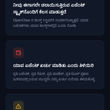
ನೀವು ಈಗಾಗಲೇ ಚಲಾಯಿಸುತ್ತಿರುವ ಏಜೆಂಟ್
ಸ್ಟ್ಯಾಕ್‌ನೊಂದಿಗೆ ಕೆಲಸ ಮಾಡುತ್ತದೆ
OpenClaw ನ ಟಾಸ್ಕ್ ಸಿಸ್ಟಮ್‌ಗೆ ಸಂಪರ್ಕಗೊಳ್ಳುತ್ತದೆ. ಯಾವ
ಏಜೆಂಟ್‌ಗಳು ಯಾವ ಟಾಸ್ಕ್‌ಗಳಲ್ಲಿವೆ ಎಂದು ನೋಡಿ.
ಯಾವ ಏಜೆಂಟ್ ಖರ್ಚು ಮಾಡಿತು ಎಂದು ತಿಳಿಯಿರಿ
ಪ್ರತಿ ಏಜೆಂಟ್, ಪ್ರತಿ ಸೆಷನ್, ಪ್ರತಿ ಮಾಡೆಲ್, ಪ್ರತಿ ಟೂಲ್ ಪ್ರಕಾರ.
ಇನ್‌ವಾಯ್ಸ್ ಬರುವ ಮುನ್ನವೇ ನಿಮ್ಮ ಖರ್ಚು ಏನೆಂದು ತಿಳಿದುಕೊಳ್ಳಿ.