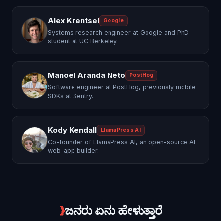
Alex Krentsel
Google
Systems research engineer at Google and PhD
student at UC Berkeley.
Manoel Aranda Neto
PostHog
Software engineer at PostHog, previously mobile
SDKs at Sentry.
Kody Kendall
LlamaPress AI
Co-founder of LlamaPress AI, an open-source AI
web-app builder.
❯
ಜನರು ಏನು ಹೇಳುತ್ತಾರೆ