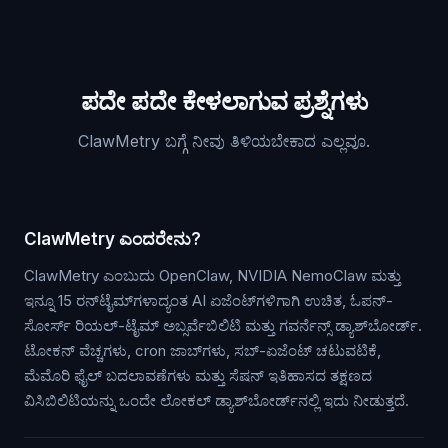
ಪದೇ ಪದೇ ಕೇಳಲಾಗುವ ಪ್ರಶ್ನೆಗಳು
ClawMetry ಬಗ್ಗೆ ನೀವು ತಿಳಿಯಬೇಕಾದ ಎಲ್ಲವೂ.
ClawMetry ಎಂದರೇನು?
ClawMetry ಎಂಬುದು OpenClaw, NVIDIA NemoClaw ಮತ್ತು
ಇನ್ನೂ 15 ರನ್‌ಟೈಮ್‌ಗಳಾದ್ಯಂತ AI ಏಜೆಂಟ್‌ಗಳಿಗಾಗಿ ಉಚಿತ, ಓಪನ್-
ಸೋರ್ಸ್ ರಿಯಲ್-ಟೈಮ್ ಅಬ್ಸರ್ವೆಬಿಲಿಟಿ ಮತ್ತು ಗವರ್ನೆನ್ಸ್ ಡ್ಯಾಶ್‌ಬೋರ್ಡ್.
ಟೋಕನ್ ವೆಚ್ಚಗಳು, cron ಜಾಬ್‌ಗಳು, ಸಬ್-ಏಜೆಂಟ್ ಚಟುವಟಿಕೆ,
ಮೆಮೊರಿ ಫೈಲ್ ಬದಲಾವಣೆಗಳು ಮತ್ತು ಸೆಷನ್ ಇತಿಹಾಸದ ತಕ್ಷಣದ
ವಿಸಿಬಿಲಿಟಿಯನ್ನು ಒಂದೇ ಲೋಕಲ್ ಡ್ಯಾಶ್‌ಬೋರ್ಡ್‌ನಲ್ಲಿ ಇದು ನೀಡುತ್ತದೆ.