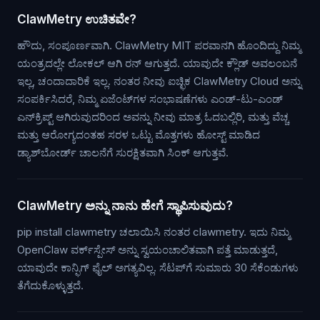
ClawMetry ಉಚಿತವೇ?
ಹೌದು, ಸಂಪೂರ್ಣವಾಗಿ. ClawMetry MIT ಪರವಾನಗಿ ಹೊಂದಿದ್ದು ನಿಮ್ಮ
ಯಂತ್ರದಲ್ಲೇ ಲೋಕಲ್ ಆಗಿ ರನ್ ಆಗುತ್ತದೆ. ಯಾವುದೇ ಕ್ಲೌಡ್ ಅವಲಂಬನೆ
ಇಲ್ಲ, ಚಂದಾದಾರಿಕೆ ಇಲ್ಲ. ನಂತರ ನೀವು ಐಚ್ಛಿಕ ClawMetry Cloud ಅನ್ನು
ಸಂಪರ್ಕಿಸಿದರೆ, ನಿಮ್ಮ ಏಜೆಂಟ್‌ಗಳ ಸಂಭಾಷಣೆಗಳು ಎಂಡ್-ಟು-ಎಂಡ್
ಎನ್‌ಕ್ರಿಪ್ಟ್ ಆಗಿರುವುದರಿಂದ ಅವನ್ನು ನೀವು ಮಾತ್ರ ಓದಬಲ್ಲಿರಿ, ಮತ್ತು ವೆಚ್ಚ
ಮತ್ತು ಆರೋಗ್ಯದಂತಹ ಸರಳ ಒಟ್ಟು ಮೊತ್ತಗಳು ಹೋಸ್ಟ್ ಮಾಡಿದ
ಡ್ಯಾಶ್‌ಬೋರ್ಡ್ ಚಾಲನೆಗೆ ಸುರಕ್ಷಿತವಾಗಿ ಸಿಂಕ್ ಆಗುತ್ತವೆ.
ClawMetry ಅನ್ನು ನಾನು ಹೇಗೆ ಸ್ಥಾಪಿಸುವುದು?
pip install clawmetry ಚಲಾಯಿಸಿ ನಂತರ clawmetry. ಇದು ನಿಮ್ಮ
OpenClaw ವರ್ಕ್‌ಸ್ಪೇಸ್ ಅನ್ನು ಸ್ವಯಂಚಾಲಿತವಾಗಿ ಪತ್ತೆ ಮಾಡುತ್ತದೆ,
ಯಾವುದೇ ಕಾನ್ಫಿಗ್ ಫೈಲ್ ಅಗತ್ಯವಿಲ್ಲ. ಸೆಟಪ್‌ಗೆ ಸುಮಾರು 30 ಸೆಕೆಂಡುಗಳು
ತೆಗೆದುಕೊಳ್ಳುತ್ತದೆ.