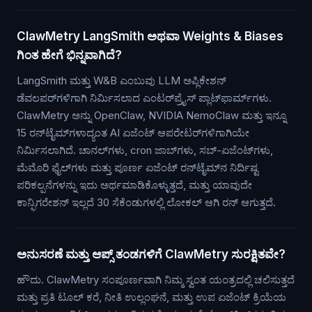
ClawMetry LangSmith ಅಥವಾ Weights & Biases
ಗಿಂತ ಹೇಗೆ ಭಿನ್ನವಾಗಿದೆ?
LangSmith ಮತ್ತು W&B ಎಂಬುವು LLM ಅಪ್ಲಿಕೇಶನ್
ಡೆವಲಪರ್‌ಗಳಿಗಾಗಿ ನಿರ್ಮಿಸಲಾದ ಎಂಟರ್‌ಪ್ರೈಸ್ ಪ್ಲಾಟ್‌ಫಾರ್ಮ್‌ಗಳು.
ClawMetry ಅನ್ನು OpenClaw, NVIDIA NemoClaw ಮತ್ತು ಇನ್ನೂ
15 ರನ್‌ಟೈಮ್‌ಗಳಾದ್ಯಂತ AI ಏಜೆಂಟ್ ಆಪರೇಟರ್‌ಗಳಿಗಾಗಿಯೇ
ನಿರ್ಮಿಸಲಾಗಿದೆ. ಚಾನಲ್‌ಗಳು, cron ಜಾಬ್‌ಗಳು, ಸಬ್-ಏಜೆಂಟ್‌ಗಳು,
ಮೆಮೊರಿ ಫೈಲ್‌ಗಳು ಮತ್ತು ಪೂರ್ಣ ಏಜೆಂಟ್ ರನ್‌ಟೈಮ್‌ನ ನಿರ್ದಿಷ್ಟ
ಪರಿಕಲ್ಪನೆಗಳನ್ನು ಇದು ಅರ್ಥಮಾಡಿಕೊಳ್ಳುತ್ತದೆ, ಮತ್ತು ಯಾವುದೇ
ಕಾನ್ಫಿಗರೇಶನ್ ಇಲ್ಲದೆ 30 ಸೆಕೆಂಡುಗಳಲ್ಲಿ ಲೋಕಲ್ ಆಗಿ ರನ್ ಆಗುತ್ತದೆ.
ಅನುಸರಣೆ ಮತ್ತು ಆಪ್ಸ್ ತಂಡಗಳಿಗೆ ClawMetry ಸುರಕ್ಷಿತವೇ?
ಹೌದು. ClawMetry ಸಂಪೂರ್ಣವಾಗಿ ನಿಮ್ಮ ಸ್ವಂತ ಯಂತ್ರದಲ್ಲಿ ಚಲಿಸುತ್ತದೆ
ಮತ್ತು ಪ್ರತಿ ಟೂಲ್ ಕರೆ, ನೀತಿ ಉಲ್ಲಂಘನೆ, ಮತ್ತು ಉಪ ಏಜೆಂಟ್ ಕ್ರಿಯೆಯ