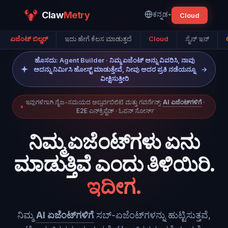
Claw
Metry
ಕನ್ನಡ
▾
Cloud
ಏಜೆಂಟ್ ಬಿಲ್ಡರ್
ಇದು ಹೇಗೆ ಕೆಲಸ ಮಾಡುತ್ತದೆ
Cloud
ಸೈನ್ ಇನ್
ಹೊಸದು: Agent Builder · ನಿಮ್ಮ ಏಜೆಂಟ್ ಅನ್ನು ವಿವರಿಸಿ, ನಾವು
ಅದನ್ನು ನಿರ್ಮಿಸಿ ಹೋಸ್ಟ್ ಮಾಡುತ್ತೇವೆ, ನೀವು ಅದರ ಪ್ರತಿ ನಡೆಯನ್ನೂ
→
ವೀಕ್ಷಿಸುತ್ತೀರಿ
ಇವುಗಳಿಗಾಗಿ ನೈಜ-ಸಮಯದ ಅಬ್ಸರ್ವಬಿಲಿಟಿ ಮತ್ತು ಗವರ್ನೆನ್ಸ್:
AI ಏಜೆಂಟ್‌ಗಳಿಗೆ
·
E2E ಎನ್‌ಕ್ರಿಪ್ಟೆಡ್ · ಓಪನ್ ಸೋರ್ಸ್
ನಿಮ್ಮ ಏಜೆಂಟ್‌ಗಳು ಏನು
ಮಾಡುತ್ತಿವೆ ಎಂದು ತಿಳಿಯಿರಿ.
ಇದೀಗ.
ನಿಮ್ಮ
AI ಏಜೆಂಟ್‌ಗಳಿಗೆ
ಸಬ್-ಏಜೆಂಟ್‌ಗಳನ್ನು ಹುಟ್ಟಿಸುತ್ತವೆ,