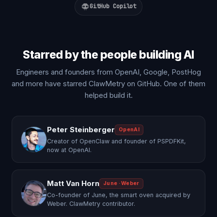
GitHub Copilot
Starred by the people building AI
Engineers and founders from OpenAI, Google, PostHog
and more have starred ClawMetry on GitHub. One of them
helped build it.
Peter Steinberger
OpenAI
Creator of OpenClaw and founder of PSPDFKit,
now at OpenAI.
Matt Van Horn
June · Weber
Co-founder of June, the smart oven acquired by
Weber. ClawMetry contributor.