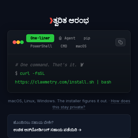
❯
ತ್ವರಿತ ಆರಂಭ
One-liner
🤖 Agent
pip
PowerShell
CMD
macOS
# One command. That's it. 🦞
$
curl -fsSL
https://clawmetry.com/install.sh | bash
macOS, Linux, Windows. The installer figures it out. ·
How does
this stay private?
ಹೊಂದಿಸಲು ಸಹಾಯ ಬೇಕೇ?
ಉಚಿತ ಆನ್‌ಬೋರ್ಡಿಂಗ್ ಸಹಾಯ ಪಡೆಯಿರಿ
→