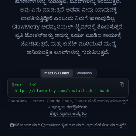
ಟೋಕನ್‌ಗಳನ್ನು ಸುಡುತ್ತವೆ, ಟೂಲ್‌ಗಳನ್ನು ಕರೆಯುತ್ತವೆ.
ಅವು ಏನು ಮಾಡುತ್ತಿವೆ ಅಥವಾ ನೀವು ಯಾವುದಕ್ಕೆ
ಪಾವತಿಸುತ್ತಿದ್ದೀರಿ ಎಂಬುದು ನಿಮಗೆ ಕಾಣುವುದಿಲ್ಲ.
ClawMetry ಅದನ್ನು ರಿಯಲ್-ಟೈಮ್‌ನಲ್ಲಿ ತೋರಿಸುತ್ತದೆ,
ಪ್ರತಿ ಟೋಕನ್‌ಅನ್ನು ಅದನ್ನು ಖರ್ಚು ಮಾಡಿದ ಕಾರ್ಯಕ್ಕೆ
ಜೋಡಿಸುತ್ತದೆ, ಮತ್ತು ಬಜೆಟ್ ಮುರಿಯುವ ಮುನ್ನ
ಅನಿಯಂತ್ರಿತ ಲೂಪ್‌ಗಳನ್ನು ಗುರುತಿಸುತ್ತದೆ.
macOS / Linux
Windows
$
curl -fsSL
https://clawmetry.com/install.sh | bash
OpenClaw, Hermes, Claude Code, Codex ಜೊತೆ ಕಾರ್ಯನಿರ್ವಹಿಸುತ್ತದೆ
+
ಇನ್ನೂ 13 ರನ್‌ಟೈಮ್‌ಗಳು
.
ಹೆಚ್ಚಿನ ಸ್ಥಾಪನಾ ಆಯ್ಕೆಗಳು
ಡೆಮೋ ಬುಕ್ ಮಾಡಿ
ಉಚಿತವಾಗಿ ಸೈನ್ ಅಪ್ ಮಾಡಿ
▸
ಇದು ಹೇಗೆ ಕೆಲಸ ಮಾಡುತ್ತದೆ?
·
·