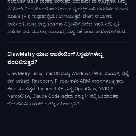
ಸಂಪೂರ್ಣ ಆಡಿಟ್ ಜಾಡನ್ನು ಇರಿಸುತ್ತದೆ. ಯಾವುದೇ ಟ್ರಾನ್ಸ್‌ಕ್ರಿಪ್ಟ್‌ಗಳು ನಿಮ್ಮ
ನೆಟ್‌ವರ್ಕ್‌ನಿಂದ ಹೊರಹೋಗದ ಕಾರಣ ವೈಯಕ್ತಿಕವಾಗಿ ಗುರುತಿಸಬಹುದಾದ
ಮಾಹಿತಿ (PII) ಸಾಧನದಲ್ಲಿಯೇ ಉಳಿಯುತ್ತದೆ. ಡೇಟಾ ನಾಯಕರು,
ಅನುಸರಣೆ, ಮತ್ತು ಆಪ್ಸ್ ತಂಡಗಳು ವಿಕ್ರೇತರಿಗೆ ಡೇಟಾ ಕಳುಹಿಸದೆ, ಪ್ರತಿ
ಏಜೆಂಟ್ ಏನು ಮಾಡಿತು, ಯಾವಾಗ, ಮತ್ತು ಏಕೆ ಎಂದು ಪರಿಶೀಲಿಸಬಹುದು.
ClawMetry ಯಾವ ಆಪರೇಟಿಂಗ್ ಸಿಸ್ಟಮ್‌ಗಳನ್ನು
ಬೆಂಬಲಿಸುತ್ತದೆ?
ClawMetry Linux, macOS ಮತ್ತು Windows (WSL ಮೂಲಕ) ನಲ್ಲಿ
ರನ್ ಆಗುತ್ತದೆ. Raspberry Pi ಮತ್ತು ಇತರ ARM ಸಾಧನಗಳಲ್ಲೂ ಇದು
ಕೆಲಸ ಮಾಡುತ್ತದೆ. Python 3.8+ ಮತ್ತು OpenClaw, NVIDIA
NemoClaw, Claude Code ಅಥವಾ ಇನ್ನೂ 14 ರಲ್ಲಿ ಒಂದರಂತಹ
ಬೆಂಬಲಿತ AI ಏಜೆಂಟ್ ರನ್‌ಟೈಮ್ ಅಗತ್ಯವಿದೆ.