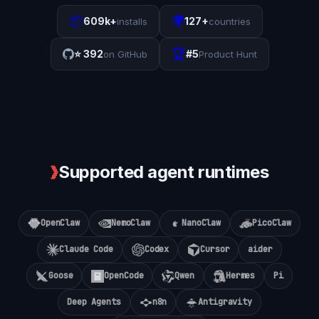
📦
🌍
609k+
127+
installs
countries
🏆
⭐
392
#5
on GitHub
Product Hunt
❯
Supported agent runtimes
OpenClaw
NemoClaw
NanoClaw
PicoClaw
Claude Code
Codex
Cursor
aider
Goose
OpenCode
Qwen
Hermes
Pi
Deep Agents
n8n
Antigravity