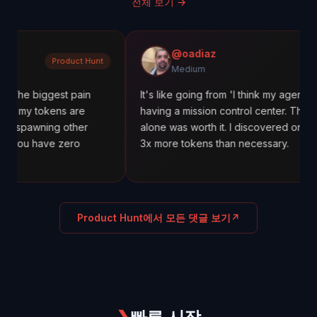
전체 보기
→
@oadiaz
Product Hunt
Me
Medium
gest pain
It's like going from 'I think my agents are working
ens are
having a mission control center. The cost trackin
ng other
alone was worth it. I discovered one agent was 
ve zero
3x more tokens than necessary.
Product Hunt에서 모든 댓글 보기
↗