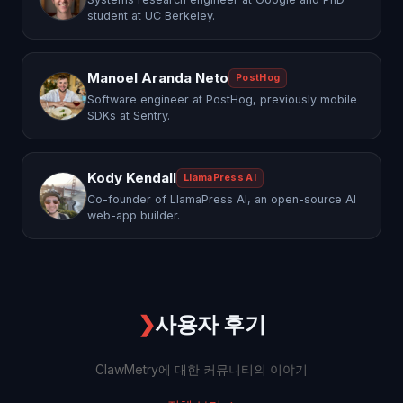
student at UC Berkeley.
Manoel Aranda Neto
PostHog
Software engineer at PostHog, previously mobile
SDKs at Sentry.
Kody Kendall
LlamaPress AI
Co-founder of LlamaPress AI, an open-source AI
web-app builder.
❯
사용자 후기
ClawMetry에 대한 커뮤니티의 이야기