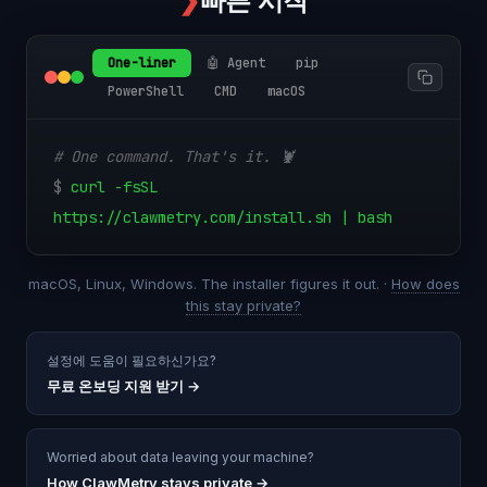
❯
빠른 시작
One-liner
🤖 Agent
pip
PowerShell
CMD
macOS
# One command. That's it. 🦞
$
curl -fsSL
https://clawmetry.com/install.sh | bash
macOS, Linux, Windows. The installer figures it out. ·
How does
this stay private?
설정에 도움이 필요하신가요?
무료 온보딩 지원 받기
→
Worried about data leaving your machine?
How ClawMetry stays private →