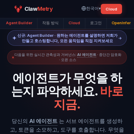
Claw
Metry
한국어
▾
Cloud
Agent Builder
작동 방식
Cloud
로그인
OpenInfer
신규: Agent Builder · 원하는 에이전트를 설명하면 저희가
→
만들고 호스팅합니다, 모든 움직임을 직접 지켜보세요
다음을 위한 실시간 관측성과 거버넌스:
AI 에이전트
· 종단간 암호화
· 오픈 소스
에이전트가 무엇을 하
는지 파악하세요.
바로
지금.
당신의
AI 에이전트
는 서브 에이전트를 생성하
고, 토큰을 소모하고, 도구를 호출합니다. 무엇을