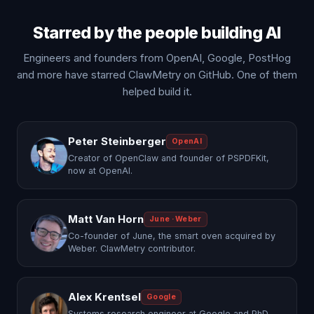
Starred by the people building AI
Engineers and founders from OpenAI, Google, PostHog
and more have starred ClawMetry on GitHub. One of them
helped build it.
Peter Steinberger
OpenAI
Creator of OpenClaw and founder of PSPDFKit,
now at OpenAI.
Matt Van Horn
June · Weber
Co-founder of June, the smart oven acquired by
Weber. ClawMetry contributor.
Alex Krentsel
Google
Systems research engineer at Google and PhD