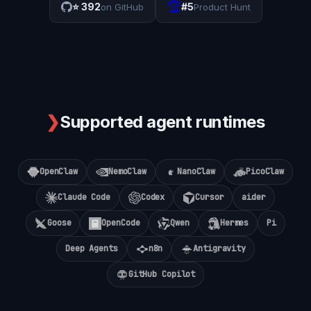
🏆
⭐
392
#5
on GitHub
Product Hunt
❯
Supported agent runtimes
OpenClaw
NemoClaw
NanoClaw
PicoClaw
Claude Code
Codex
Cursor
aider
Goose
OpenCode
Qwen
Hermes
Pi
Deep Agents
n8n
Antigravity
GitHub Copilot