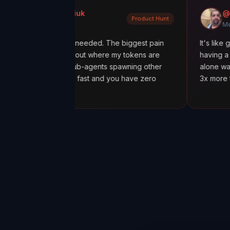
Kondratiuk
@oadiaz
Product Hunt
unt
Medium
tly what I needed. The biggest pain
It's like going from 'I
figuring out where my tokens are
having a mission contro
ly with sub-agents spawning other
alone was worth it. I 
ts spiral fast and you have zero
3x more tokens than n