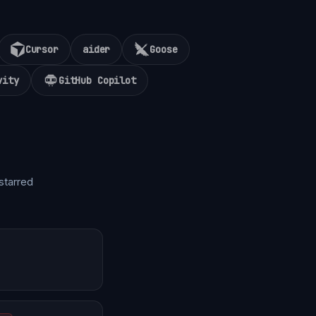
Cursor
aider
Goose
vity
GitHub Copilot
starred