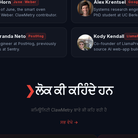
 Horn
Alex Krentsel
June · Weber
Goog
of June, the smart oven
Systems research engi
 Weber. ClawMetry contributor.
PhD student at UC Berk
randa Neto
Kody Kendall
PostHog
Llama
gineer at PostHog, previously
Co-founder of LlamaPre
 at Sentry.
source AI web-app buil
❯
ਲੋਕ ਕੀ ਕਹਿੰਦੇ ਹਨ
ਕਮਿਊਨਿਟੀ ClawMetry ਬਾਰੇ ਕੀ ਕਹਿ ਰਹੀ ਹੈ
ਸਭ ਵੇਖੋ
→