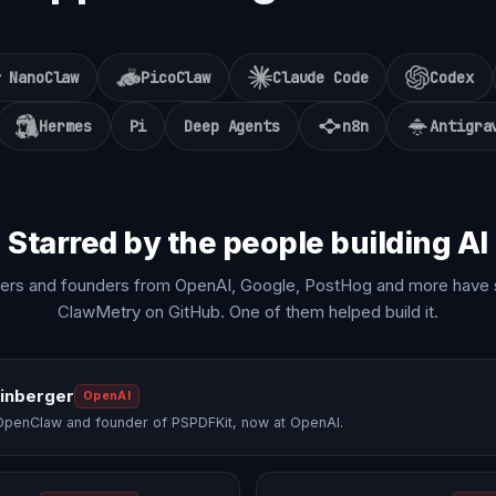
NanoClaw
PicoClaw
Claude Code
Codex
Hermes
Pi
Deep Agents
n8n
Antigra
Starred by the people building AI
ers and founders from OpenAI, Google, PostHog and more have 
ClawMetry on GitHub. One of them helped build it.
einberger
OpenAI
OpenClaw and founder of PSPDFKit, now at OpenAI.