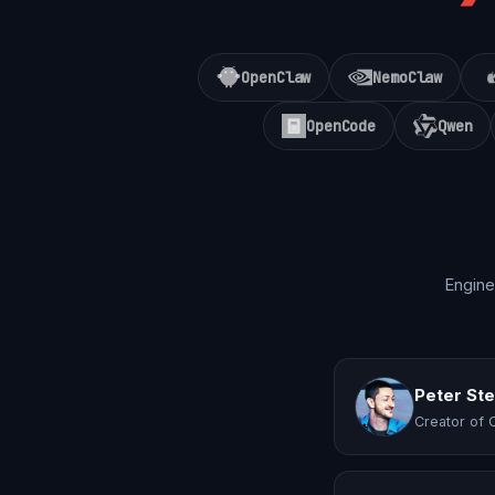
OpenClaw
NemoClaw
OpenCode
Qwen
Engine
Peter St
Creator of 