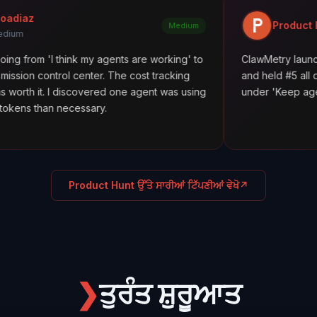
Product Hunt
Medium
 think my agents are working' to
ClawMetry launched alongsid
l center. The cost tracking
and held #5 all day. Featured 
discovered one agent was using
under 'Keep agents in line.' 1
ecessary.
Product Hunt ਉੱਤੇ ਸਾਰੀਆਂ ਟਿੱਪਣੀਆਂ ਵੇਖੋ
↗
❯
ਤੁਰੰਤ ਸ਼ੁਰੂਆਤ