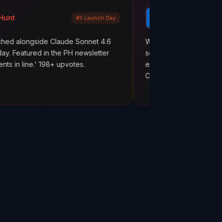
Mayank Jain
#5 Launch Day
LinkedIn
e Claude Sonnet 4.6
What are your AI agents actually doi
in the PH newsletter
scenes? Most builders don't know. T
98+ upvotes.
everything works. But hope is not obs
ClawMetry.