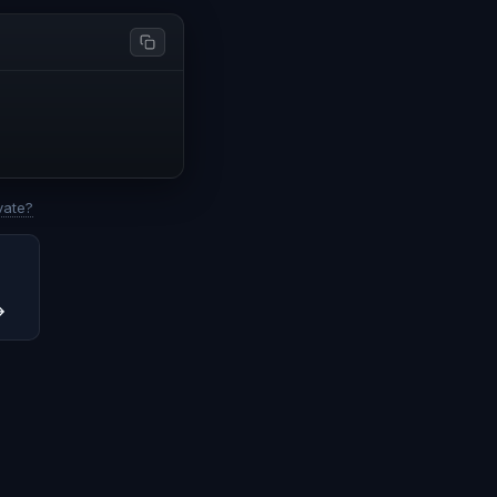
vate?
→