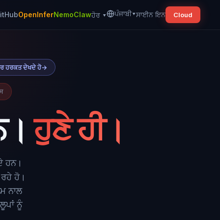
ਪੰਜਾਬੀ
▾
itHub
OpenInfer
NemoClaw
ਸਾਈਨ ਇਨ
ਹੋਰ
▾
Cloud
ਹਰ ਹਰਕਤ ਦੇਖਦੇ ਹੋ
→
ਰਸ
ਹਨ।
ਹੁਣੇ ਹੀ।
ਦੇ ਹਨ।
ਰਹੇ ਹੋ।
ੰਮ ਨਾਲ
ਪਾਂ ਨੂੰ