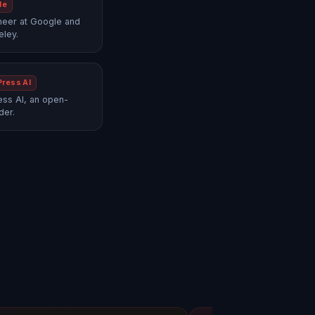
le
neer at Google and
eley.
Press AI
ss AI, an open-
der.