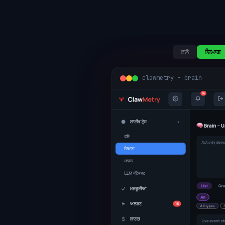
ਫਲੋ
ਦਿਮਾਗ
clawmetry - brain