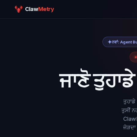
Claw
Metry
ਨਵਾਂ: Agent Bui
ਜਾਣੋ ਤੁਹਾਡ
ਤੁਹਾਡੇ
ਤੁਸੀਂ 
ClawM
ਜੋੜਦਾ 