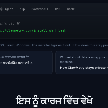
🤖 Agent
pip
PowerShell
CMD
macOS
at's it. 🦞
s://clawmetry.com/install.sh | bash
S, Linux, Windows. The installer figures it out. ·
How does this stay pri
ਟਅੱਪ ਵਿੱਚ ਮਦਦ ਚਾਹੀਦੀ ਹੈ?
Worried about data leaving your
machine?
ਫ਼ਤ ਆਨਬੋਰਡਿੰਗ ਮਦਦ ਲਵੋ
→
How ClawMetry stays private 
ਇਸ ਨੂੰ ਕਾਰਜ ਵਿੱਚ ਵੇਖੋ