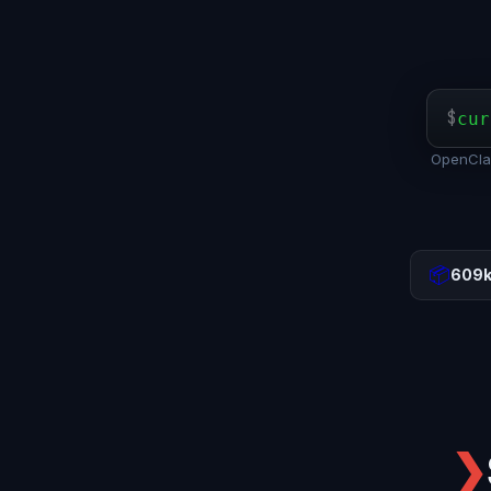
$
cur
OpenClaw
📦
609
❯