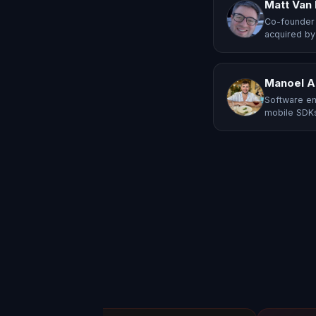
Matt Van
Co-founder 
acquired by
Manoel A
Software en
mobile SDKs