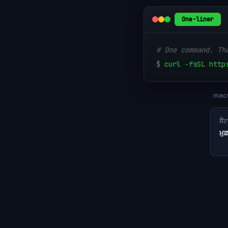
One-liner
# One command. Th
$
curl -fsSL http
macO
ਸੈੱ
ਮੁ