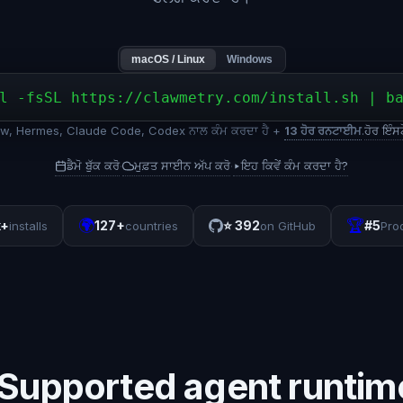
macOS / Linux
Windows
l -fsSL https://clawmetry.com/install.sh | b
, Hermes, Claude Code, Codex ਨਾਲ ਕੰਮ ਕਰਦਾ ਹੈ +
13 ਹੋਰ ਰਨਟਾਈਮ
.
ਹੋਰ ਇੰਸ
ਡੈਮੋ ਬੁੱਕ ਕਰੋ
ਮੁਫ਼ਤ ਸਾਈਨ ਅੱਪ ਕਰੋ
▸
ਇਹ ਕਿਵੇਂ ਕੰਮ ਕਰਦਾ ਹੈ?
·
·
🌍
🏆
k+
127+
⭐
392
#5
installs
countries
on GitHub
Pro
Supported agent runtim