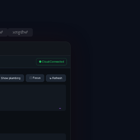
ਆਂ
ਮਨਜ਼ੂਰੀਆਂ