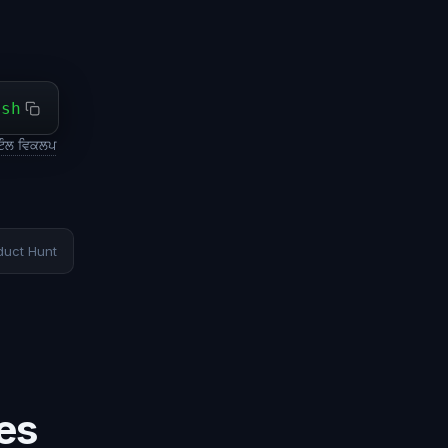
ash
ਟੌਲ ਵਿਕਲਪ
duct Hunt
es