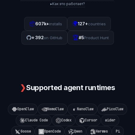
▸
Как это работает?
📦
🌍
607k+
127+
installs
countries
🏆
⭐
392
#5
on GitHub
Product Hunt
❯
Supported agent runtimes
OpenClaw
NemoClaw
NanoClaw
PicoClaw
Claude Code
Codex
Cursor
aider
Goose
OpenCode
Qwen
Hermes
Pi