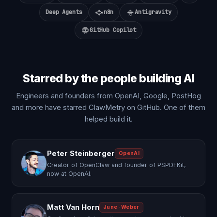
Deep Agents
n8n
Antigravity
GitHub Copilot
Starred by the people building AI
Engineers and founders from OpenAI, Google, PostHog
and more have starred ClawMetry on GitHub. One of them
helped build it.
Peter Steinberger
OpenAI
Creator of OpenClaw and founder of PSPDFKit,
now at OpenAI.
Matt Van Horn
June · Weber