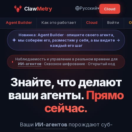
Claw
Metry
Русский
▾
Cloud
Agent Builder
Как это работает
Cloud
Войти
O
Новинка: Agent Builder · опишите своего агента,
мы соберём его, разместим у себя, а вы видите
→
каждый его шаг
Наблюдаемость и управление в реальном времени для
ИИ-агентов
· Сквозное шифрование · Открытый код
Знайте, что делают
ваши агенты.
Прямо
сейчас.
Ваши
ИИ-агентов
порождают суб-