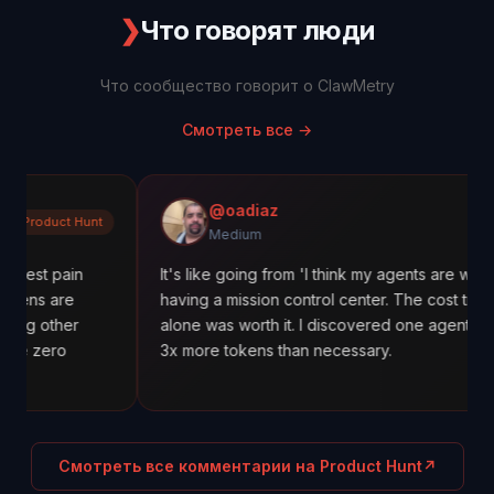
❯
Что говорят люди
Что сообщество говорит о ClawMetry
Смотреть все
→
@oadiaz
unt
Medium
Medium
It's like going from 'I think my agents are working' to
having a mission control center. The cost tracking
alone was worth it. I discovered one agent was using
3x more tokens than necessary.
Смотреть все комментарии на Product Hunt
↗