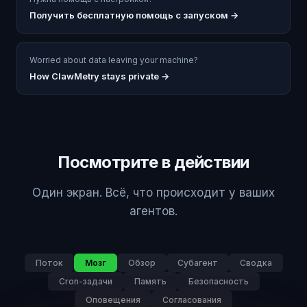
Получить бесплатную помощь с запуском
→
Worried about data leaving your machine?
How ClawMetry stays private →
Посмотрите в действии
Один экран. Всё, что происходит у ваших
агентов.
Поток
Мозг
Обзор
Субагент
Сводка
Cron-задачи
Память
Безопасность
Оповещения
Согласования