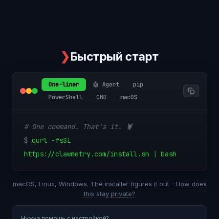
❯
Быстрый старт
One-liner
🤖 Agent
pip
PowerShell
CMD
macOS
# One command. That's it. 🦞
$
curl -fsSL
https://clawmetry.com/install.sh | bash
macOS, Linux, Windows. The installer figures it out. ·
How does
this stay private?
Нужна помощь с настройкой?