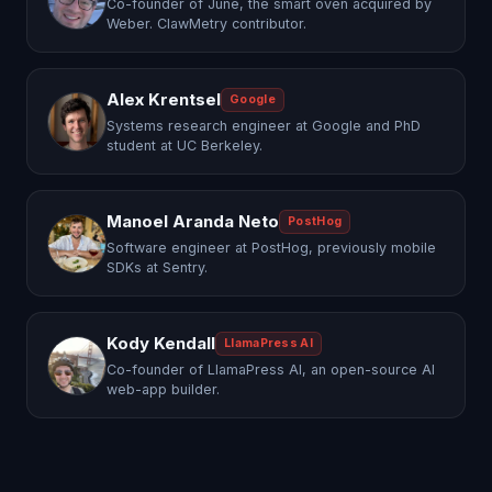
Co-founder of June, the smart oven acquired by
Weber. ClawMetry contributor.
Alex Krentsel
Google
Systems research engineer at Google and PhD
student at UC Berkeley.
Manoel Aranda Neto
PostHog
Software engineer at PostHog, previously mobile
SDKs at Sentry.
Kody Kendall
LlamaPress AI
Co-founder of LlamaPress AI, an open-source AI
web-app builder.