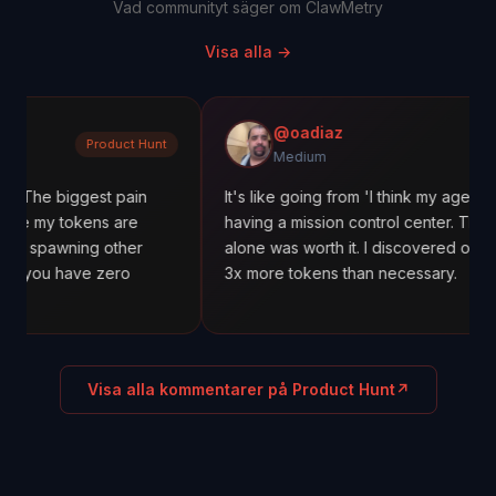
Vad communityt säger om ClawMetry
Visa alla
→
@oadiaz
Product Hunt
M
Medium
ggest pain
It's like going from 'I think my agents are workin
kens are
having a mission control center. The cost tracki
ing other
alone was worth it. I discovered one agent was 
ve zero
3x more tokens than necessary.
Visa alla kommentarer på Product Hunt
↗