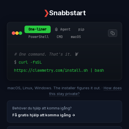
❯
Snabbstart
One-liner
🤖 Agent
pip
PowerShell
CMD
macOS
# One command. That's it. 🦞
$
curl -fsSL
https://clawmetry.com/install.sh | bash
macOS, Linux, Windows. The installer figures it out. ·
How does
this stay private?
Behöver du hjälp att komma igång?
Få gratis hjälp att komma igång
→