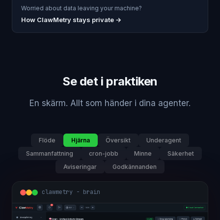
Worried about data leaving your machine?
How ClawMetry stays private →
Se det i praktiken
En skärm. Allt som händer i dina agenter.
Flöde
Hjärna
Översikt
Underagent
Sammanfattning
cron-jobb
Minne
Säkerhet
Aviseringar
Godkännanden
clawmetry - brain