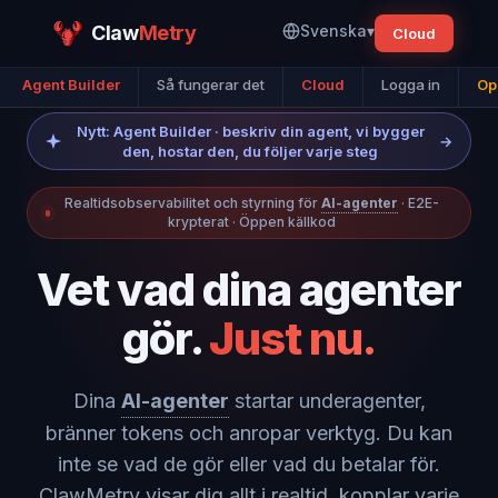
Claw
Metry
Svenska
▾
Cloud
Agent Builder
Så fungerar det
Cloud
Logga in
Op
Nytt: Agent Builder · beskriv din agent, vi bygger
→
den, hostar den, du följer varje steg
Realtidsobservabilitet och styrning för
AI-agenter
· E2E-
krypterat · Öppen källkod
Vet vad dina agenter
gör.
Just nu.
Dina
AI-agenter
startar underagenter,
bränner tokens och anropar verktyg. Du kan
inte se vad de gör eller vad du betalar för.
ClawMetry visar dig allt i realtid, kopplar varje