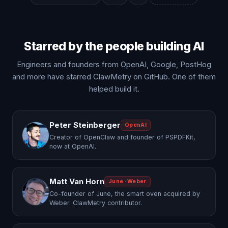
Starred by the people building AI
Engineers and founders from OpenAI, Google, PostHog
and more have starred ClawMetry on GitHub. One of them
helped build it.
Peter Steinberger
OpenAI
Creator of OpenClaw and founder of PSPDFKit,
now at OpenAI.
Matt Van Horn
June · Weber
Co-founder of June, the smart oven acquired by
Weber. ClawMetry contributor.