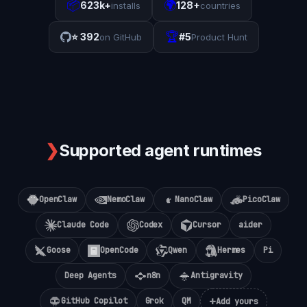
📦
🌍
623k+
128+
installs
countries
🏆
⭐
392
#5
on GitHub
Product Hunt
❯
Supported agent runtimes
OpenClaw
NemoClaw
NanoClaw
PicoClaw
Claude Code
Codex
Cursor
aider
Goose
OpenCode
Qwen
Hermes
Pi
Deep Agents
n8n
Antigravity
+
GitHub Copilot
Grok
QM
Add yours