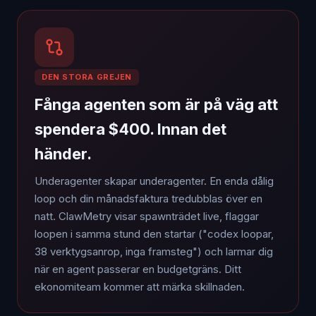
DEN STORA GREJEN
Fånga agenten som är på väg att
spendera $400. Innan det
händer.
Underagenter skapar underagenter. En enda dålig
loop och din månadsfaktura tredubblas över en
natt. ClawMetry visar spawnträdet live, flaggar
loopen i samma stund den startar ("codex loopar,
38 verktygsanrop, inga framsteg") och larmar dig
när en agent passerar en budgetgräns. Ditt
ekonomiteam kommer att märka skillnaden.