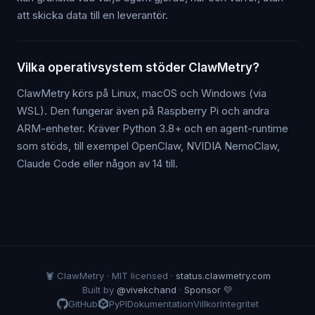
att skicka data till en leverantör.
Vilka operativsystem stöder ClawMetry?
ClawMetry körs på Linux, macOS och Windows (via
WSL). Den fungerar även på Raspberry Pi och andra
ARM-enheter. Kräver Python 3.8+ och en agent-runtime
som stöds, till exempel OpenClaw, NVIDIA NemoClaw,
Claude Code eller någon av 14 till.
🦞 ClawMetry · MIT licensed ·
status.clawmetry.com
Built by
@vivekchand
·
Sponsor 💛
GitHub
PyPI
Dokumentation
Villkor
Integritet