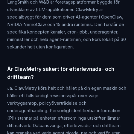
LangSmith och W&B är företagsplattformar byggda för
utvecklare av LLM-applikationer. ClawMetry är
specialbyggt för dem som driver AI-agenter i OpenClaw,
NVIDIA NemoClaw och 15 andra runtimes. Den förstår de
specifika koncepten kanaler, cron-jobb, underagenter,
minnesfiler och hela agent-runtimen, och körs lokalt på 30
sekunder helt utan konfiguration.
Är ClawMetry säkert för efterlevnads- och
driftteam?
Ja. ClawMetry körs helt och hållet på din egen maskin och
håller ett fullständigt revisionsspår över varje
verktygsanrop, policyöverträdelse och
underagenthandling. Personligt identifierbar information
(PII) stannar på enheten eftersom inga utskrifter lämnar
ditt nätverk. Dataansvariga, efterlevnads- och driftteam
kan granska vad varje agent gjorde, när och varför, utan