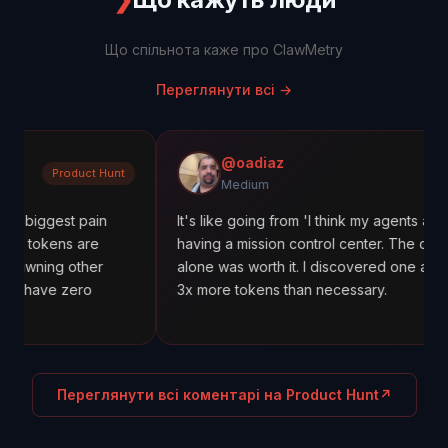
Що спільнота каже про ClawMetry
Переглянути всі
→
@oadiaz
duct Hunt
Mediu
Medium
 pain
It's like going from 'I think my agents are working' to
 are
having a mission control center. The cost tracking
other
alone was worth it. I discovered one agent was usin
ero
3x more tokens than necessary.
Переглянути всі коментарі на Product Hunt
↗