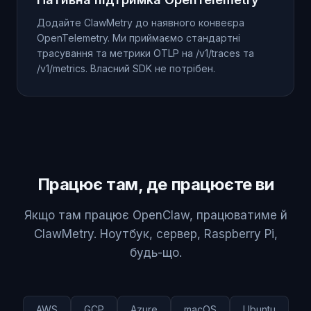
Додайте ClawMetry до наявного конвеєра
OpenTelemetry. Ми приймаємо стандартні
трасування та метрики OTLP на /v1/traces та
/v1/metrics. Власний SDK не потрібен.
Працює там, де працюєте ви
Якщо там працює OpenClaw, працюватиме й
ClawMetry. Ноутбук, сервер, Raspberry Pi,
будь-що.
AWS
GCP
Azure
macOS
Ubuntu