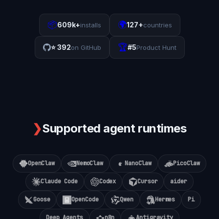
📦
🌍
609k+
127+
installs
countries
🏆
⭐
392
#5
on GitHub
Product Hunt
❯
Supported agent runtimes
OpenClaw
NemoClaw
NanoClaw
PicoClaw
Claude Code
Codex
Cursor
aider
Goose
OpenCode
Qwen
Hermes
Pi
Deep Agents
n8n
Antigravity