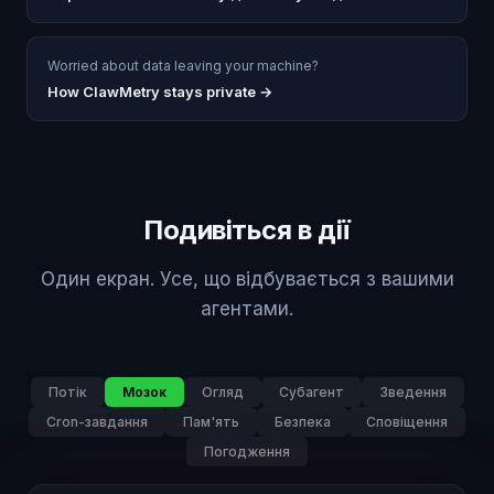
Worried about data leaving your machine?
How ClawMetry stays private →
Подивіться в дії
Один екран. Усе, що відбувається з вашими
агентами.
Потік
Мозок
Огляд
Субагент
Зведення
Cron-завдання
Пам'ять
Безпека
Сповіщення
Погодження