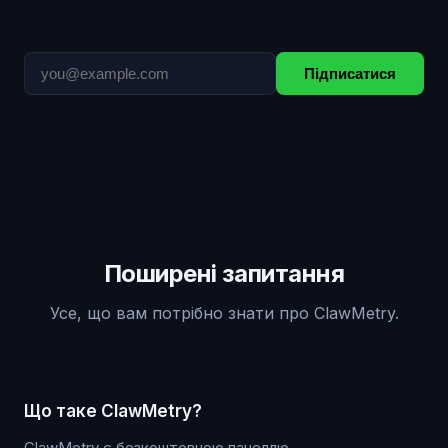
Підписатися
Поширені запитання
Усе, що вам потрібно знати про ClawMetry.
Що таке ClawMetry?
ClawMetry є безкоштовною панеллю