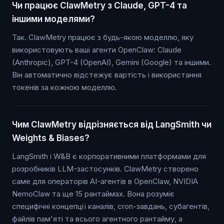
Чи працює ClawMetry з Claude, GPT-4 та
іншими моделями?
Так. ClawMetry працює з будь-якою моделлю, яку
використовують ваші агенти OpenClaw: Claude
(Anthropic), GPT-4 (OpenAI), Gemini (Google) та іншими.
Він автоматично відстежує вартість і використання
токенів за кожною моделлю.
Чим ClawMetry відрізняється від LangSmith чи
Weights & Biases?
LangSmith і W&B є корпоративними платформами для
розробників LLM-застосунків. ClawMetry створено
саме для операторів AI-агентів в OpenClaw, NVIDIA
NemoClaw та ще 15 рантаймах. Вона розуміє
специфічні концепції каналів, cron-завдань, субагентів,
файлів пам'яті та всього агентного рантайму, а