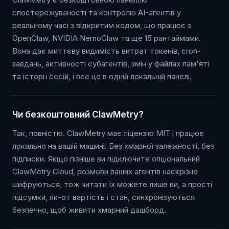
спостережуваності та контролю AI-агентів у
реальному часі з відкритим кодом, що працює з
OpenClaw, NVIDIA NemoClaw та ще 15 рантаймами.
Вона дає миттєву видимість витрат токенів, cron-
завдань, активності субагентів, змін у файлах пам'яті
та історії сесій, і все це в одній локальній панелі.
Чи безкоштовний ClawMetry?
Так, повністю. ClawMetry має ліцензію MIT і працює
локально на вашій машині. Без хмарної залежності, без
підписки. Якщо пізніше ви підключите опціональний
ClawMetry Cloud, розмови ваших агентів наскрізно
шифруються, тож читати їх можете лише ви, а прості
підсумки, як-от вартість і стан, синхронізуються
безпечно, щоб живити хмарний дашборд.