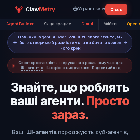
Claw
Metry
Українська
▾
Cloud
Agent Builder
Як це працює
Cloud
Увійти
OpenI
Новинка: Agent Builder · опишіть свого агента, ми
його створимо й розмістимо, а ви бачите кожен
→
його крок
Спостережуваність і керування в реальному часі для
ШІ-агентів
· Наскрізне шифрування · Відкритий код
Знайте, що роблять
ваші агенти.
Просто
зараз.
Ваші
ШІ-агентів
породжують суб-агентів,