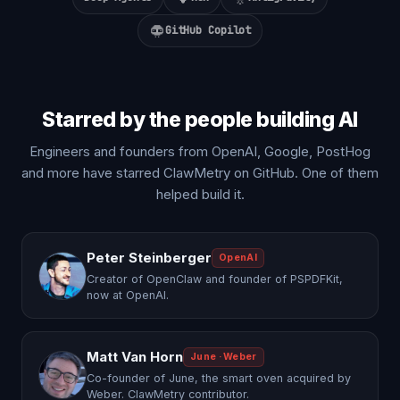
GitHub Copilot
Starred by the people building AI
Engineers and founders from OpenAI, Google, PostHog
and more have starred ClawMetry on GitHub. One of them
helped build it.
Peter Steinberger
OpenAI
Creator of OpenClaw and founder of PSPDFKit,
now at OpenAI.
Matt Van Horn
June · Weber
Co-founder of June, the smart oven acquired by
Weber. ClawMetry contributor.