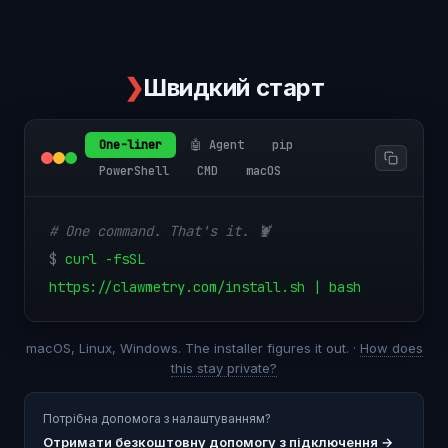
❯
Швидкий старт
One-liner
🤖 Agent
pip
PowerShell
CMD
macOS
# One command. That's it. 🦞
$
curl -fsSL
https://clawmetry.com/install.sh | bash
macOS, Linux, Windows. The installer figures it out. ·
How does
this stay private?
Потрібна допомога з налаштуванням?
Отримати безкоштовну допомогу з підключення
→