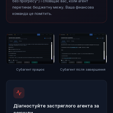
без прогресу") і сповіщає вас, коли агент
перетинає бюджетну межу. Ваша фінансова
команда це помітить.
Субагент працює
Субагент після завершення
Діагностуйте застряглого агента за
секунди