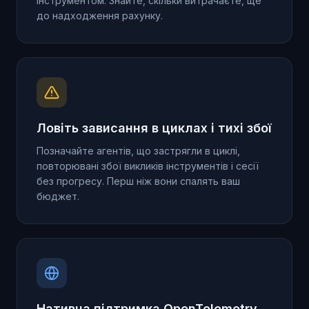
інструментом. Знайте, скільки витрачаєте, ще
до надходження рахунку.
Ловіть зависання в циклах і тихі збої
Позначайте агентів, що застрягли в циклі,
повторювані збої викликів інструментів і сесії
без прогресу. Перш ніж вони спалять ваш
бюджет.
Нативна підтримка OpenTelemetry