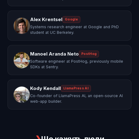
Alex Krentsel
Google
Systems research engineer at Google and PhD
student at UC Berkeley.
Manoel Aranda Neto
PostHog
Software engineer at PostHog, previously mobile
SDKs at Sentry.
Kody Kendall
LlamaPress AI
Co-founder of LlamaPress AI, an open-source AI
web-app builder.
❯
Що кажуть люди