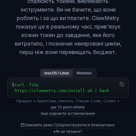
спалюють токени, викликають
інструменти. Ви не бачите, що вони
роблять і за що ви платите. ClawMetry
показує це в реальному часі, прив'язує
кожен токен до завдання, яке його
витратило, і позначає некеровані цикли,
перш ніж вони перевищать бюджет.
macOS / Linux
Windows
$
curl -fsSL
https://clawmetry.com/install.sh | bash
Працює з OpenClaw, Hermes, Claude Code, Codex +
ще 13 рантаймів
.
Інші варіанти встановлення
Замовити демо
Зареєструватися безкоштовно
·
·
▸
Як це працює?