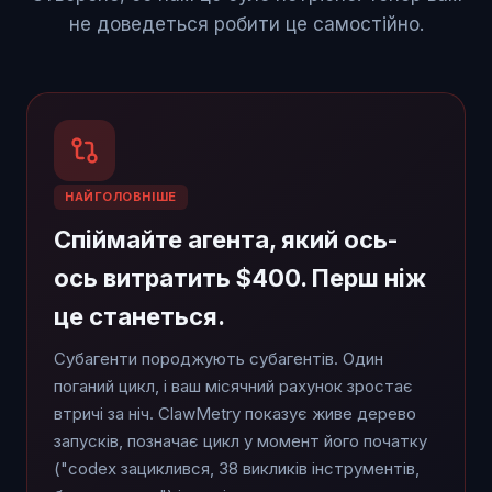
не доведеться робити це самостійно.
НАЙГОЛОВНІШЕ
Спіймайте агента, який ось-
ось витратить $400. Перш ніж
це станеться.
Субагенти породжують субагентів. Один
поганий цикл, і ваш місячний рахунок зростає
втричі за ніч. ClawMetry показує живе дерево
запусків, позначає цикл у момент його початку
("codex зациклився, 38 викликів інструментів,