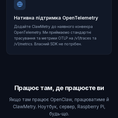
Нативна підтримка OpenTelemetry
Додайте ClawMetry до наявного конвеєра
OpenTelemetry. Ми приймаємо стандартні
трасування та метрики OTLP на /v1/traces та
/v1/metrics. Власний SDK не потрібен.
Працює там, де працюєте ви
Якщо там працює OpenClaw, працюватиме й
ClawMetry. Ноутбук, сервер, Raspberry Pi,
будь-що.