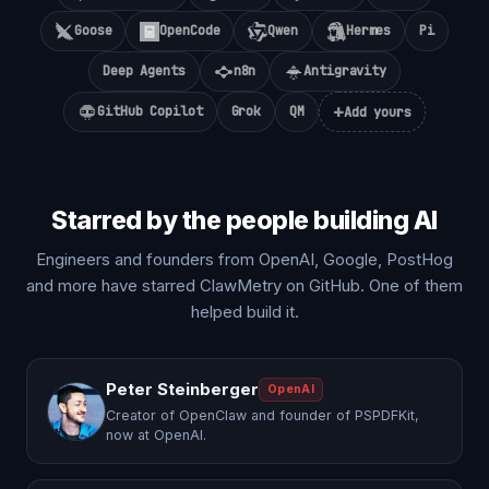
Goose
OpenCode
Qwen
Hermes
Pi
Deep Agents
n8n
Antigravity
+
GitHub Copilot
Grok
QM
Add yours
Starred by the people building AI
Engineers and founders from OpenAI, Google, PostHog
and more have starred ClawMetry on GitHub. One of them
helped build it.
Peter Steinberger
OpenAI
Creator of OpenClaw and founder of PSPDFKit,
now at OpenAI.