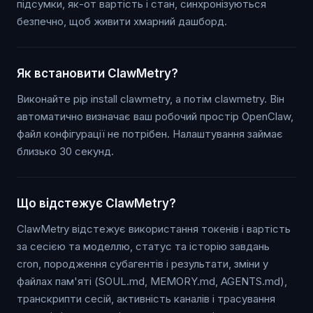
підсумки, як-от вартість і стан, синхронізуються
безпечно, щоб живити хмарний дашборд.
Як встановити ClawMetry?
Виконайте pip install clawmetry, а потім clawmetry. Він
автоматично визначає ваш робочий простір OpenClaw,
файл конфігурації не потрібен. Налаштування займає
близько 30 секунд.
Що відстежує ClawMetry?
ClawMetry відстежує використання токенів і вартість
за сесією та моделлю, статус та історію завдань
cron, породження субагентів і результати, зміни у
файлах пам'яті (SOUL.md, MEMORY.md, AGENTS.md),
транскрипти сесій, активність каналів і трасування