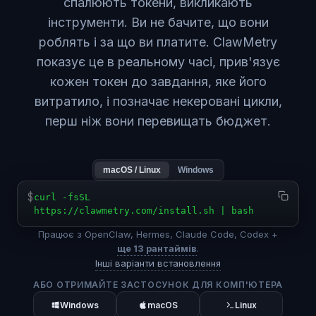
спалюють токени, викликають
інструменти. Ви не бачите, що вони
роблять і за що ви платите. ClawMetry
показує це в реальному часі, прив'язує
кожен токен до завдання, яке його
витратило, і позначає некеровані цикли,
перш ніж вони перевищать бюджет.
macOS / Linux
Windows
$
curl -fsSL
https://clawmetry.com/install.sh | bash
Працює з OpenClaw, Hermes, Claude Code, Codex +
ще 13 рантаймів
.
Інші варіанти встановлення
АБО ОТРИМАЙТЕ ЗАСТОСУНОК ДЛЯ КОМП'ЮТЕРА
Windows
macOS
Linux