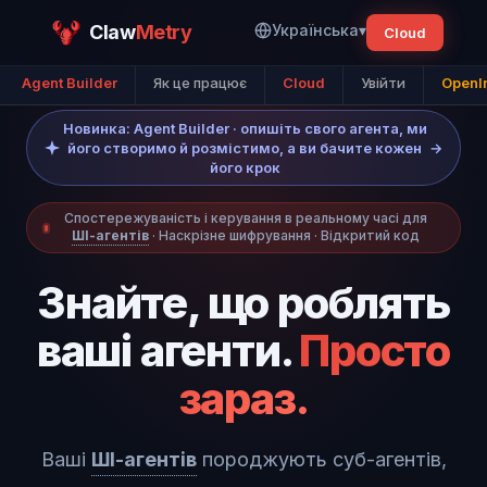
Claw
Metry
Українська
▾
Cloud
Agent Builder
Як це працює
Cloud
Увійти
OpenI
Новинка: Agent Builder · опишіть свого агента, ми
його створимо й розмістимо, а ви бачите кожен
→
його крок
Спостережуваність і керування в реальному часі для
ШІ-агентів
· Наскрізне шифрування · Відкритий код
Знайте, що роблять
ваші агенти.
Просто
зараз.
Ваші
ШІ-агентів
породжують суб-агентів,