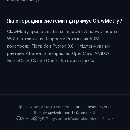
Які операційні системи підтримує ClawMetry?
ClawMetry працює на Linux, macOS і Windows (через
WSL), а також на Raspberry Pi та інших ARM-
пристроях. Потрібен Python 3.8+ і підтримуваний
рантайм AI-агентів, наприклад OpenClaw, NVIDIA
NemoClaw, Claude Code або один із ще 14.
🦞 ClawMetry · MIT licensed ·
status.clawmetry.com
Built by
@vivekchand
·
Sponsor 💛
GitHub
PyPI
Документація
Умови
Конфіденційність