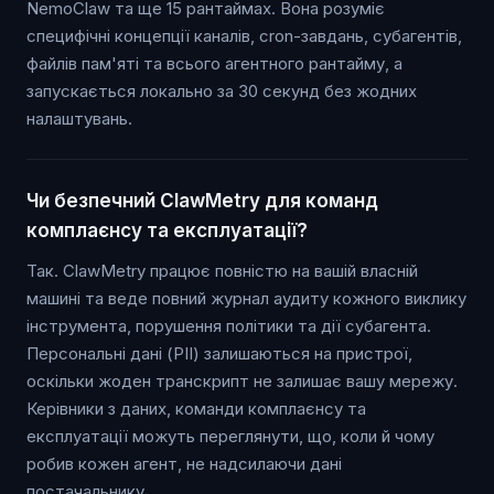
NemoClaw та ще 15 рантаймах. Вона розуміє
специфічні концепції каналів, cron-завдань, субагентів,
файлів пам'яті та всього агентного рантайму, а
запускається локально за 30 секунд без жодних
налаштувань.
Чи безпечний ClawMetry для команд
комплаєнсу та експлуатації?
Так. ClawMetry працює повністю на вашій власній
машині та веде повний журнал аудиту кожного виклику
інструмента, порушення політики та дії субагента.
Персональні дані (PII) залишаються на пристрої,
оскільки жоден транскрипт не залишає вашу мережу.
Керівники з даних, команди комплаєнсу та
експлуатації можуть переглянути, що, коли й чому
робив кожен агент, не надсилаючи дані
постачальнику.