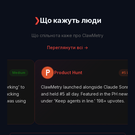
❯
Що кажуть люди
Що спільнота каже про ClawMetry
Переглянути всі
→
Product Hunt
m
#5 Launch Day
o
ClawMetry launched alongside Claude Sonnet 4.6
and held #5 all day. Featured in the PH newsletter
g
under 'Keep agents in line.' 198+ upvotes.