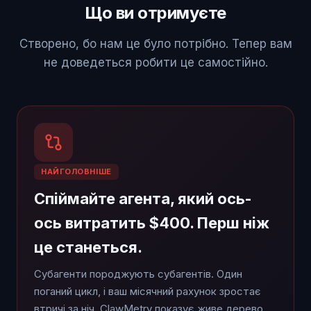
Що ви отримуєте
Створено, бо нам це було потрібно. Тепер вам
не доведеться робити це самостійно.
НАЙГОЛОВНІШЕ
Спіймайте агента, який ось-
ось витратить $400. Перш ніж
це станеться.
Субагенти породжують субагентів. Один
поганий цикл, і ваш місячний рахунок зростає
втричі за ніч. ClawMetry показує живе дерево