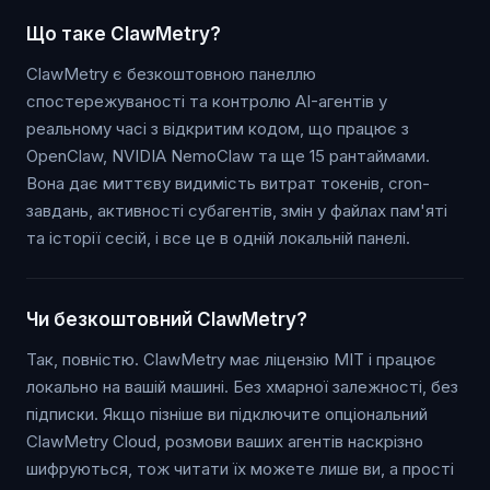
Що таке ClawMetry?
ClawMetry є безкоштовною панеллю
спостережуваності та контролю AI-агентів у
реальному часі з відкритим кодом, що працює з
OpenClaw, NVIDIA NemoClaw та ще 15 рантаймами.
Вона дає миттєву видимість витрат токенів, cron-
завдань, активності субагентів, змін у файлах пам'яті
та історії сесій, і все це в одній локальній панелі.
Чи безкоштовний ClawMetry?
Так, повністю. ClawMetry має ліцензію MIT і працює
локально на вашій машині. Без хмарної залежності, без
підписки. Якщо пізніше ви підключите опціональний
ClawMetry Cloud, розмови ваших агентів наскрізно
шифруються, тож читати їх можете лише ви, а прості