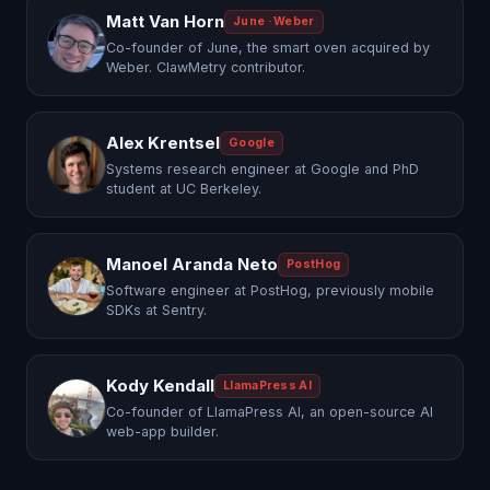
Matt Van Horn
June · Weber
Co-founder of June, the smart oven acquired by
Weber. ClawMetry contributor.
Alex Krentsel
Google
Systems research engineer at Google and PhD
student at UC Berkeley.
Manoel Aranda Neto
PostHog
Software engineer at PostHog, previously mobile
SDKs at Sentry.
Kody Kendall
LlamaPress AI
Co-founder of LlamaPress AI, an open-source AI
web-app builder.