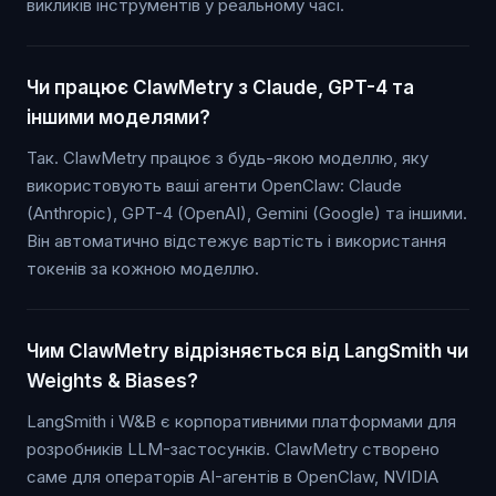
викликів інструментів у реальному часі.
Чи працює ClawMetry з Claude, GPT-4 та
іншими моделями?
Так. ClawMetry працює з будь-якою моделлю, яку
використовують ваші агенти OpenClaw: Claude
(Anthropic), GPT-4 (OpenAI), Gemini (Google) та іншими.
Він автоматично відстежує вартість і використання
токенів за кожною моделлю.
Чим ClawMetry відрізняється від LangSmith чи
Weights & Biases?
LangSmith і W&B є корпоративними платформами для
розробників LLM-застосунків. ClawMetry створено
саме для операторів AI-агентів в OpenClaw, NVIDIA