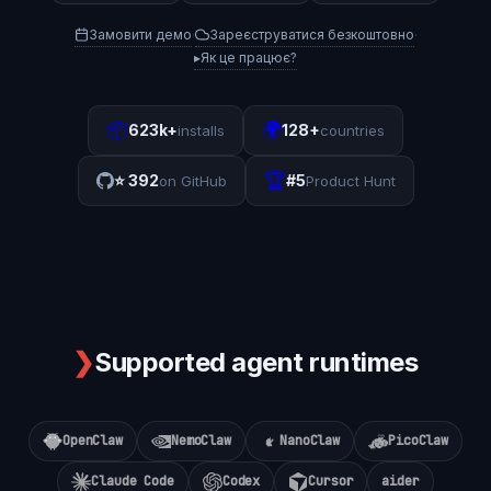
Замовити демо
Зареєструватися безкоштовно
·
·
▸
Як це працює?
📦
🌍
623k+
128+
installs
countries
🏆
⭐
392
#5
on GitHub
Product Hunt
❯
Supported agent runtimes
OpenClaw
NemoClaw
NanoClaw
PicoClaw
Claude Code
Codex
Cursor
aider