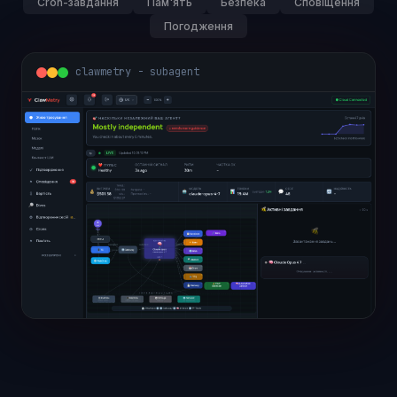
Cron-завдання
Пам'ять
Безпека
Сповіщення
Погодження
clawmetry - subagent