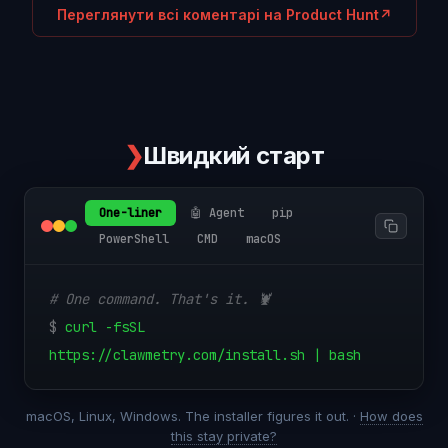
Переглянути всі коментарі на Product Hunt
↗
❯
Швидкий старт
One-liner
🤖 Agent
pip
PowerShell
CMD
macOS
# One command. That's it. 🦞
$
curl -fsSL
https://clawmetry.com/install.sh | bash
macOS, Linux, Windows. The installer figures it out. ·
How does
this stay private?