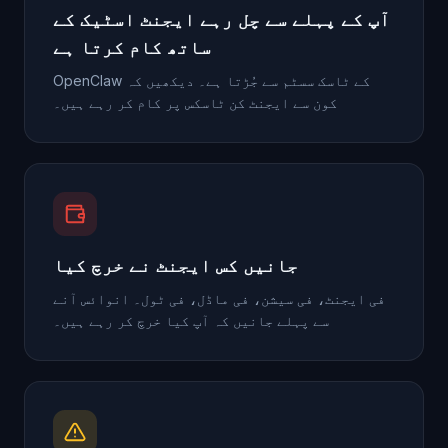
آپ کے پہلے سے چل رہے ایجنٹ اسٹیک کے
ساتھ کام کرتا ہے
OpenClaw کے ٹاسک سسٹم سے جُڑتا ہے۔ دیکھیں کہ
کون سے ایجنٹ کن ٹاسکس پر کام کر رہے ہیں۔
جانیں کس ایجنٹ نے خرچ کیا
فی ایجنٹ، فی سیشن، فی ماڈل، فی ٹول۔ انوائس آنے
سے پہلے جانیں کہ آپ کیا خرچ کر رہے ہیں۔