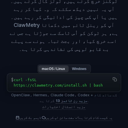
ٹوکنز خرچ کرتے ہیں، ٹولز کال کرتے ہیں۔
آپ یہ نہیں دیکھ سکتے کہ وہ کیا کر رہے
ہیں یا آپ کس چیز کی ادائیگی کر رہے ہیں۔
ClawMetry آپ کو ریئل ٹائم میں دکھاتا
ہے، ہر ٹوکن کو اُس ٹاسک سے جوڑتا ہے جس نے
اسے خرچ کیا، اور بجٹ تباہ ہونے سے پہلے
بے قابو لوپس کی نشاندہی کرتا ہے۔
macOS / Linux
Windows
$
curl -fsSL
https://clawmetry.com/install.sh | bash
OpenClaw، Hermes، Claude Code، Codex + کے ساتھ کام
.
13 مزید رن ٹائمز
کرتا ہے
مزید انسٹال اختیارات
یہ کیسے کام کرتا ہے؟
▸
مفت سائن اپ کریں
ڈیمو بک کریں
·
·