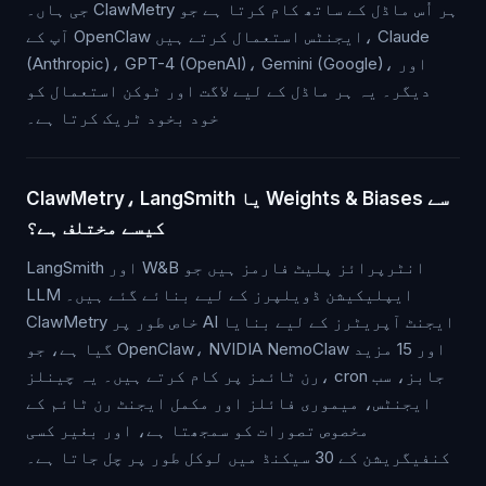
جی ہاں۔ ClawMetry ہر اُس ماڈل کے ساتھ کام کرتا ہے جو
آپ کے OpenClaw ایجنٹس استعمال کرتے ہیں، Claude
(Anthropic)، GPT-4 (OpenAI)، Gemini (Google)، اور
دیگر۔ یہ ہر ماڈل کے لیے لاگت اور ٹوکن استعمال کو
خود بخود ٹریک کرتا ہے۔
ClawMetry، LangSmith یا Weights & Biases سے
کیسے مختلف ہے؟
LangSmith اور W&B انٹرپرائز پلیٹ فارمز ہیں جو
LLM ایپلیکیشن ڈویلپرز کے لیے بنائے گئے ہیں۔
ClawMetry خاص طور پر AI ایجنٹ آپریٹرز کے لیے بنایا
گیا ہے، جو OpenClaw، NVIDIA NemoClaw اور 15 مزید
رن ٹائمز پر کام کرتے ہیں۔ یہ چینلز، cron جابز، سب
ایجنٹس، میموری فائلز اور مکمل ایجنٹ رن ٹائم کے
مخصوص تصورات کو سمجھتا ہے، اور بغیر کسی
کنفیگریشن کے 30 سیکنڈ میں لوکل طور پر چل جاتا ہے۔