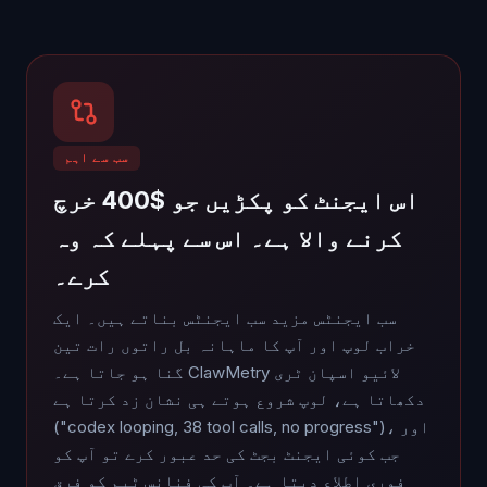
سب سے اہم
اس ایجنٹ کو پکڑیں جو $400 خرچ
کرنے والا ہے۔ اس سے پہلے کہ وہ
کرے۔
سب ایجنٹس مزید سب ایجنٹس بناتے ہیں۔ ایک
خراب لوپ اور آپ کا ماہانہ بل راتوں رات تین
گنا ہو جاتا ہے۔ ClawMetry لائیو اسپان ٹری
دکھاتا ہے، لوپ شروع ہوتے ہی نشان زد کرتا ہے
("codex looping, 38 tool calls, no progress")، اور
جب کوئی ایجنٹ بجٹ کی حد عبور کرے تو آپ کو
فوری اطلاع دیتا ہے۔ آپ کی فنانس ٹیم کو فرق