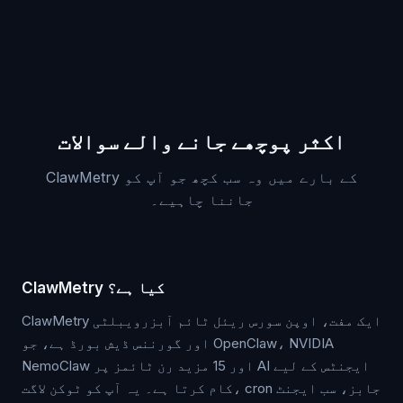
اکثر پوچھے جانے والے سوالات
ClawMetry کے بارے میں وہ سب کچھ جو آپ کو
جاننا چاہیے۔
ClawMetry کیا ہے؟
ClawMetry ایک مفت، اوپن سورس ریئل ٹائم آبزرویبلٹی
اور گورننس ڈیش بورڈ ہے، جو OpenClaw، NVIDIA
NemoClaw اور 15 مزید رن ٹائمز پر AI ایجنٹس کے لیے
کام کرتا ہے۔ یہ آپ کو ٹوکن لاگت، cron جابز، سب ایجنٹ