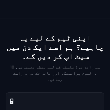
اپنی ٹیم کے لیے یہ
چاہیے؟ ہم اسے ایک دن میں
سیٹ اپ کر دیں گے۔
10 سے زائد نوڈ فلیٹس کے لیے منظم تعیناتی،
والیوم پرائسنگ، اور بانی تک براہِ راست
رسائی۔
🖥