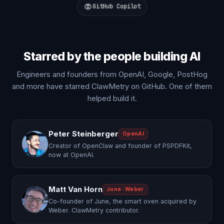
GitHub Copilot
Starred by the people building AI
Engineers and founders from OpenAI, Google, PostHog
and more have starred ClawMetry on GitHub. One of them
helped build it.
Peter Steinberger
OpenAI
Creator of OpenClaw and founder of PSPDFKit,
now at OpenAI.
Matt Van Horn
June · Weber
Co-founder of June, the smart oven acquired by
Weber. ClawMetry contributor.