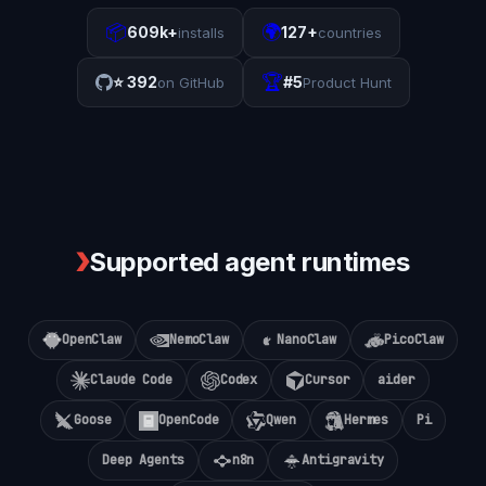
📦
🌍
609k+
127+
installs
countries
🏆
⭐
392
#5
on GitHub
Product Hunt
❯
Supported agent runtimes
OpenClaw
NemoClaw
NanoClaw
PicoClaw
Claude Code
Codex
Cursor
aider
Goose
OpenCode
Qwen
Hermes
Pi
Deep Agents
n8n
Antigravity