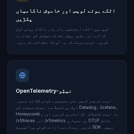
اٹکے ہوئے لوپس اور خاموش ناکامیاں
پکڑیں
لوپ میں اٹکے ایجنٹس، بار بار ناکام ہوتی ٹول
کالز، اور بغیر پیش رفت کے سیشنز کو نشان زد
کریں۔ اس سے پہلے کہ وہ آپ کا بجٹ ختم کر دیں۔
OpenTelemetry-نیٹِو
اپنے ٹریسز کہیں بھی بھیجیں، کوئی لاک اِن نہیں۔
ایک ہی فلیگ سے ایجنٹ سیشنز کو Datadog، Grafana،
Honeycomb، یا اپنے کلیکٹر تک اسٹریم کریں، اور
/v1/traces اور /v1/metrics پر معیاری OTLP حاصل
کریں۔ وینڈر سے آزاد، کوئی پرائیویٹ SDK نہیں۔