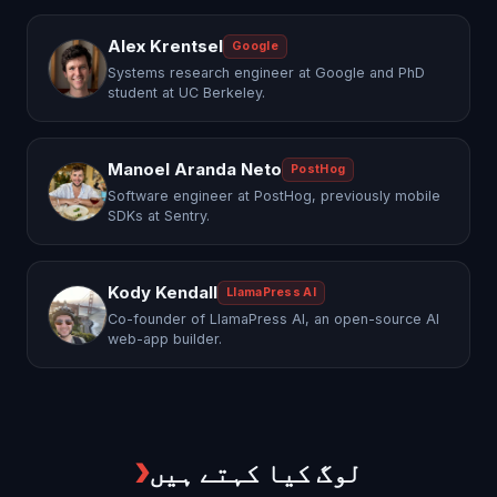
Alex Krentsel
Google
Systems research engineer at Google and PhD
student at UC Berkeley.
Manoel Aranda Neto
PostHog
Software engineer at PostHog, previously mobile
SDKs at Sentry.
Kody Kendall
LlamaPress AI
Co-founder of LlamaPress AI, an open-source AI
web-app builder.
لوگ کیا کہتے ہیں
❯