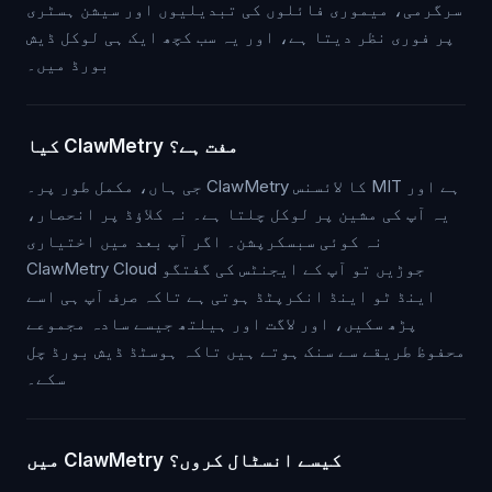
سرگرمی، میموری فائلوں کی تبدیلیوں اور سیشن ہسٹری
پر فوری نظر دیتا ہے، اور یہ سب کچھ ایک ہی لوکل ڈیش
بورڈ میں۔
کیا ClawMetry مفت ہے؟
جی ہاں، مکمل طور پر۔ ClawMetry کا لائسنس MIT ہے اور
یہ آپ کی مشین پر لوکل چلتا ہے۔ نہ کلاؤڈ پر انحصار،
نہ کوئی سبسکرپشن۔ اگر آپ بعد میں اختیاری
ClawMetry Cloud جوڑیں تو آپ کے ایجنٹس کی گفتگو
اینڈ ٹو اینڈ انکرپٹڈ ہوتی ہے تاکہ صرف آپ ہی اسے
پڑھ سکیں، اور لاگت اور ہیلتھ جیسے سادہ مجموعے
محفوظ طریقے سے سنک ہوتے ہیں تاکہ ہوسٹڈ ڈیش بورڈ چل
سکے۔
میں ClawMetry کیسے انسٹال کروں؟