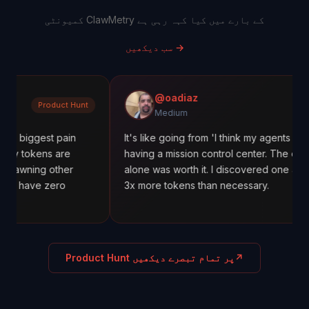
کمیونٹی ClawMetry کے بارے میں کیا کہہ رہی ہے
→
سب دیکھیں
@oadiaz
duct Hunt
Mediu
Medium
t pain
It's like going from 'I think my agents are working' t
s are
having a mission control center. The cost tracking
other
alone was worth it. I discovered one agent was usi
zero
3x more tokens than necessary.
↗
Product Hunt پر تمام تبصرے دیکھیں