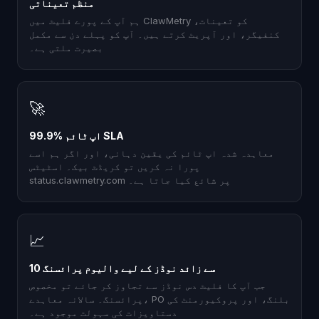
منظم تعیناتی
ہم آپ کے پورے فلیٹ میں ClawMetry کو تعینات،
کنفیگر، اور آپریٹ کرتے ہیں۔ آپ کو پہلے دن سے مکمل
بصیرت ملتی ہے۔
🚀
99.9% اپ ٹائم SLA
معاہدہ شدہ اپ ٹائم کی یقین دہانی، اور اگر ہم اسے
پورا نہ کریں تو کریڈٹ بیک۔ اسٹیٹس
status.clawmetry.com پر شائع کیا جاتا ہے۔
📈
10 سے زائد نوڈز کے لیے والیوم پرائسنگ
جب آپ کا فلیٹ دس نوڈز سے تجاوز کر جائے تو مخصوص
پرائسنگ۔ سالانہ معاہدے، PO بلنگ، اور پروکیورمنٹ کی
دستاویزات کی سہولت موجود ہے۔