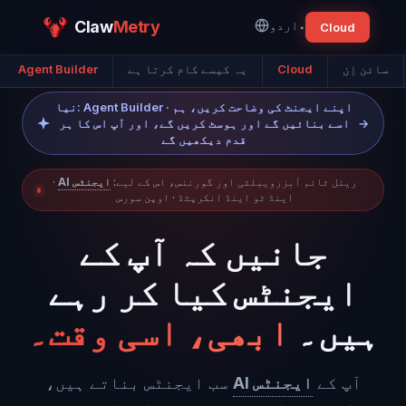
▾
اردو
Metry
Claw
Cloud
سائن اِن
Cloud
یہ کیسے کام کرتا ہے
Agent Builder
نیا: Agent Builder · اپنے ایجنٹ کی وضاحت کریں، ہم
→
اسے بنائیں گے اور ہوسٹ کریں گے، اور آپ اس کا ہر
قدم دیکھیں گے
ریئل ٹائم آبزرویبلٹی اور گورننس، اس کے لیے:
AI ایجنٹس
·
اینڈ ٹو اینڈ انکرپٹڈ · اوپن سورس
جانیں کہ آپ کے
ایجنٹس کیا کر رہے
ہیں۔
ابھی، اسی وقت۔
آپ کے
AI ایجنٹس
سب ایجنٹس بناتے ہیں،