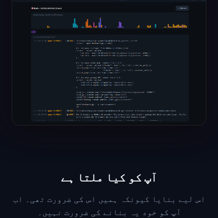
آپ کو کیا ملتا ہے
اس لیے بنایا کیونکہ ہمیں اس کی ضرورت تھی۔ اب
آپ کو خود یہ بنانے کی ضرورت نہیں۔