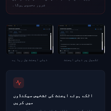
ضرور محسوس ہوگا۔
تکمیل پر ذیلی ایجنٹ
ذیلی ایجنٹ چل رہا ہے
اٹکے ہوئے ایجنٹ کی تشخیص سیکنڈوں
میں کریں
چینلز، گیٹ وے، ماڈلز، ٹولز، نوڈز۔ سب جُڑے ہوئے،