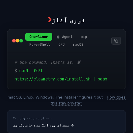
فوری آغاز
❯
One-liner
🤖 Agent
pip
PowerShell
CMD
macOS
# One command. That's it. 🦞
$
curl -fsSL
https://clawmetry.com/install.sh | bash
macOS, Linux, Windows. The installer figures it out. ·
How does
this stay private?
سیٹ اپ میں مدد چاہیے؟
→
مفت آن بورڈنگ مدد حاصل کریں