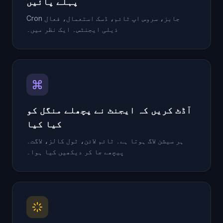
پہلے پائیں
Cron جابز، سروس اپ ٹائم، ڈسک استعمال، فعال
ذیلی ایجنٹس۔ ایک نظر میں۔
آڈٹ کریں کہ ایجنٹ نے پچھلے منگل کو
کیا کیا
ہر سیشن لاگ ہوتا ہے۔ ٹائم لائن، ٹول کالز، لاگت۔
پیچھے جا کر دیکھیں کیا ہوا۔