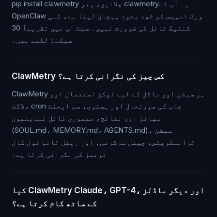
pip install clawmetry چلائیں، پھر clawmetry۔ یہ آپ کے
OpenClaw ورک اسپیس کو خود بخود پہچان لیتا ہے، کسی
کنفیگ فائل کی ضرورت نہیں۔ سیٹ اپ میں تقریباً 30
سیکنڈ لگتے ہیں۔
ClawMetry کس چیز کی نگرانی کرتا ہے؟
ClawMetry ہر سیشن اور ماڈل کے لیے ٹوکن استعمال اور
لاگت، cron جاب کی صورتحال اور ہسٹری، سب ایجنٹ
اسپانز اور نتائج، میموری فائل تبدیلیوں
(SOUL.md، MEMORY.md، AGENTS.md)، سیشن
ٹرانسکرپٹس، چینل سرگرمی، اور ریئل ٹائم ٹول کال
ٹریسز کی نگرانی کرتا ہے۔
کیا ClawMetry Claude، GPT-4، اور دیگر ماڈلز
کے ساتھ کام کرتا ہے؟