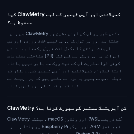
کیا ClawMetry کمپلائنس اور آپس ٹیموں کے لیے
محفوظ ہے؟
جی ہاں۔ ClawMetry مکمل طور پر آپ کی اپنی مشین پر
چلتا ہے اور ہر ٹول کال، پالیسی خلاف ورزی، اور سب
ایجنٹ ایکشن کا مکمل آڈٹ ٹریل رکھتا ہے۔ ذاتی
شناختی معلومات (PII) ڈیوائس پر ہی رہتی ہے کیونکہ
کوئی ٹرانسکرپٹ آپ کے نیٹ ورک سے باہر نہیں جاتا۔
ڈیٹا لیڈرز، کمپلائنس، اور آپس ٹیمیں کسی وینڈر کو
ڈیٹا بھیجے بغیر جائزہ لے سکتی ہیں کہ ہر ایجنٹ نے
کیا کیا، کب کیا، اور کیوں کیا۔
ClawMetry کن آپریٹنگ سسٹمز کو سپورٹ کرتا ہے؟
ClawMetry لینکس، macOS اور ونڈوز (WSL کے ذریعے)
پر چلتا ہے۔ یہ Raspberry Pi اور دیگر ARM ڈیوائسز
پر بھی کام کرتا ہے۔ اس کے لیے Python 3.8+ اور کوئی