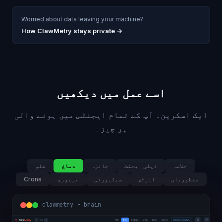
Worried about data leaving your machine?
How ClawMetry stays private →
اسے عمل میں دیکھیں
ایک اسکرین۔ آپ کے تمام ایجنٹس میں ہونے والی
ہر چیز۔
خلاصہ
ذیلی ایجنٹ
جائزہ
دماغ
فلو
منظوریاں
الرٹس
سیکیورٹی
میموری
Crons
clawmetry - brain