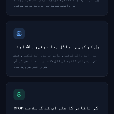
ہر واقعے کے ساتھ اپ ڈیٹ ہوتے ہوئے۔
اپنا AI بل کم کریں۔ ماڈل بدلے بغیر۔
اندر آنے والے ٹوکنز، باہر جانے والے ٹوکنز، کیش
ہٹس، رسپانس ٹائم، فی کال لاگت۔ وہ اعداد جن کی آپ
کو واقعی ضرورت ہے۔
cron کی ناکامی کا علم آپ کے گاہک سے